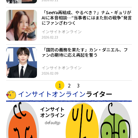
「SeeYa再結成、やるべき？」ナム・ギュリが
AIに本音相談…“当事者にはまた別の戦争”発言
にファンざわつく
インサイトオンライン
2026.02.23
「国防の義務を果たす」カン・ダニエル、フ
ァンの期待に応え再起を誓う
インサイトオンライン
2026.02.09
1
2
3
インサイトオンライン
ライター
インサイト
オンライン
defaultjp