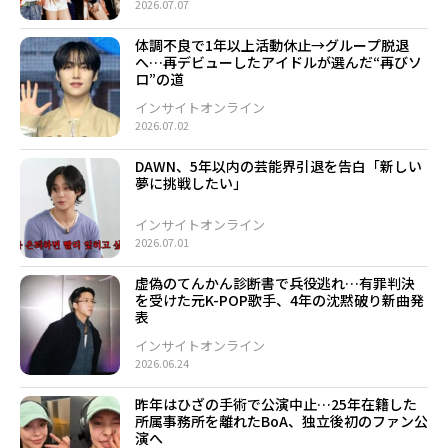
2026.07.07
体調不良で1年以上活動休止→グループ脱退
へ…再デビューしたアイドルが選んだ“再びソ
ロ”の道
インサイトオンライン
2026.07.02
DAWN、5年以内の芸能界引退を告白「新しい
夢に挑戦したい」
インサイトオンライン
2026.07.01
虚偽のてんかん診断書で兵役逃れ…有罪判決
を受けた元K-POP歌手、4年の沈黙破り新曲発
表
インサイトオンライン
2026.06.24
昨年はひざの手術で公演中止…25年在籍した
所属事務所を離れたBoA、独立後初のファン公
演へ