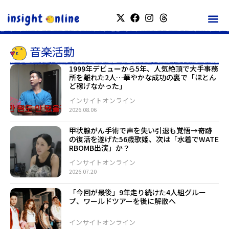
音楽活動
1999年デビューから5年、人気絶頂で大手事務
所を離れた2人…華やかな成功の裏で「ほとん
ど稼げなかった」
インサイトオンライン
2026.08.06
甲状腺がん手術で声を失い引退も覚悟→奇跡
の復活を遂げた56歳歌姫、次は「水着でWATE
RBOMB出演」か？
インサイトオンライン
2026.07.20
「今回が最後」9年走り続けた4人組グルー
プ、ワールドツアーを後に解散へ
インサイトオンライン