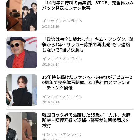
「14周年に奇跡の再集結」BTOB、完全体カム
バック発表にファン歓喜
インサイトオンライン
2026.03.19
「政治は完全に終わった」キム・フングク、論
争から1年…サッカー応援で再出発“もう連絡
しないで”強い決意も
インサイトオンライン
2026.03.17
15年待ち続けたファンへ…SeeYaがデビュー2
0周年で完全体再結成、3月先行曲とファンミ
ーティング開催
インサイトオンライン
2026.03.13
韓国ロック界で活躍した55歳ボーカル、大麻
所持・喫煙容疑で逮捕…警察が勾留状請求を
検討
インサイトオンライン
2026.03.11