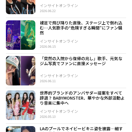
インサイトオンライン
2026.06.22
裸足で飛び降りた直後、ステージ上で倒れ込
む…人気歌手の“危険すぎる瞬間”にファン騒
然
インサイトオンライン
2026.06.15
「突然の入院から復帰の兆し」歌手、元気な
ジム写真でファンに直接メッセージ
インサイトオンライン
2026.06.11
世界的ブランドのアンバサダー提案をすべて
辞退？ BABYMONSTER、華やかな外部活動よ
り音楽に集中へ
インサイトオンライン
2026.05.13
LAのプールでネイビービキニ姿を披露…細す