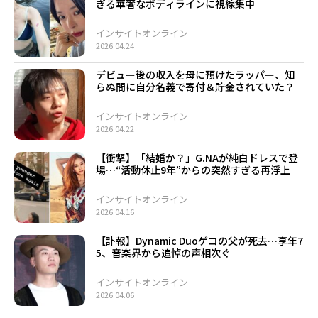
ぎる華奢なボディラインに視線集中
インサイトオンライン
2026.04.24
デビュー後の収入を母に預けたラッパー、知
らぬ間に自分名義で寄付＆貯金されていた？
インサイトオンライン
2026.04.22
【衝撃】「結婚か？」G.NAが純白ドレスで登
場…“活動休止9年”からの突然すぎる再浮上
インサイトオンライン
2026.04.16
【訃報】Dynamic Duoゲコの父が死去…享年7
5、音楽界から追悼の声相次ぐ
インサイトオンライン
2026.04.06