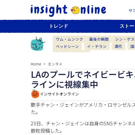
サ
トレンド
ストー
ウム・ムンソク
最後の瞬間
シン・ゲス
ベッドシーン
イ・テラン
酒代
国
ベーカリーカフェ
Home
エンタメ
LAのプールでネイビービ
ラインに視線集中
インサイトオンライン
歌手チャン・ジェインがアメリカ・ロサンゼル
た。
23日、チャン・ジェインは自身のSNSチャンネ
数枚投稿した。