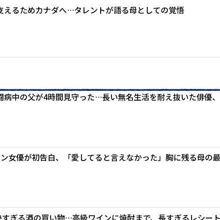
支えるためカナダへ…タレントが語る母としての覚悟
闘病中の父が4時間見守った…長い無名生活を耐え抜いた俳優、
ラン女優が初告白、「愛してると言えなかった」胸に残る母の
豪快すぎる酒の買い物…高級ワインに焼酎まで、長すぎるレシー