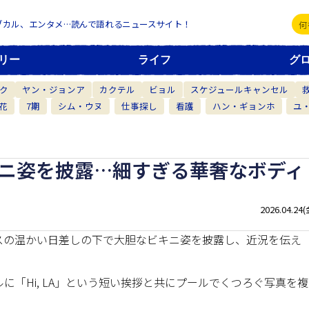
ブカル、エンタメ…読んで語れるニュースサイト！
リー
ライフ
グ
ク
ヤン・ジョンア
カクテル
ビョル
スケジュールキャンセル
花
7期
シム・ウヌ
仕事探し
看護
ハン・ギョンホ
ユ
キニ姿を披露…細すぎる華奢なボディ
2026.04.24(
スの温かい日差しの下で大胆なビキニ姿を披露し、近況を伝え
ルに「Hi, LA」という短い挨拶と共にプールでくつろぐ写真を複