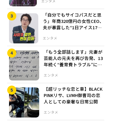
エンタメ
「自分でもサイコパスだと思
う」年商320億円の女性CEO、
夫が暴露した“1日アイス17
本”の衝撃生活
エンタメ
「もう全部話します」元妻が
芸能人の元夫を再び告発、13
年続く“養育費トラブル”に波
紋
エンタメ
【超リッチな恋と車】BLACK
PINKリサ、LVMH御曹司の恋
人としての豪奢な日常公開
エンタメ