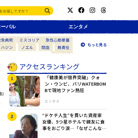
ローバル
エンタメ
救急病院
ミスコリア
急性心筋梗塞
もっと見る
・ハジン
ノエル
閉店
無責任
仲間意識
アクセスランキング
「健康美が限界突破」クォ
ン・ウンビ、バリWATERBOM
Bで現地ファン熱狂
金)
エンタメ
“ドケチ人生”を貫いた資産家
女優、5つ星ホテルで親友に食
事をおごり涙…「なぜこんな
ふうに生きたのか」