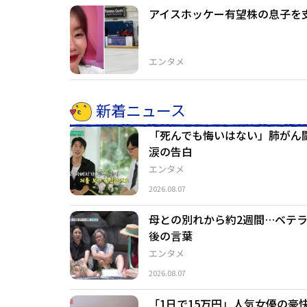
アイスホッケー有望株の息子を
エンタメ
新着ニュース
「死んでも悔いはない」肺がん
涙の告白
エンタメ
2026.08.07
母との別れから約2週間…ベテ
後の言葉
エンタメ
2026.08.07
「1日で15万円」人気女優の