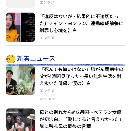
エンタメ
「違反はないが…結果的に不適切だっ
た」チャン・ヨンラン、連携編成論争に
謝罪し心境を告白
エンタメ
新着ニュース
「死んでも悔いはない」肺がん闘病中の
父が4時間見守った…長い無名生活を耐
え抜いた俳優、涙の告白
エンタメ
2026.08.07
母との別れから約2週間…ベテラン女優
が初告白、「愛してると言えなかった」
胸に残る母の最後の言葉