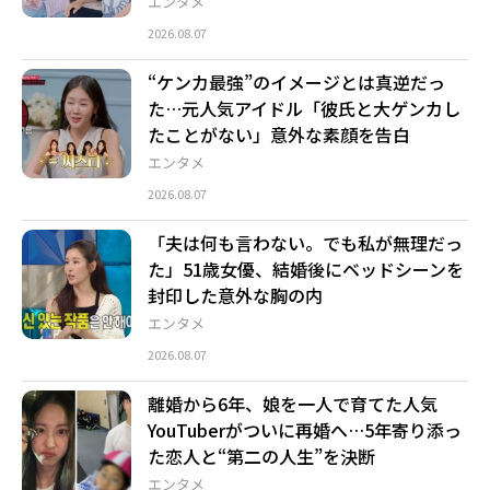
エンタメ
2026.08.07
“ケンカ最強”のイメージとは真逆だっ
た…元人気アイドル「彼氏と大ゲンカし
たことがない」意外な素顔を告白
エンタメ
2026.08.07
「夫は何も言わない。でも私が無理だっ
た」51歳女優、結婚後にベッドシーンを
封印した意外な胸の内
エンタメ
2026.08.07
離婚から6年、娘を一人で育てた人気
YouTuberがついに再婚へ…5年寄り添っ
た恋人と“第二の人生”を決断
エンタメ