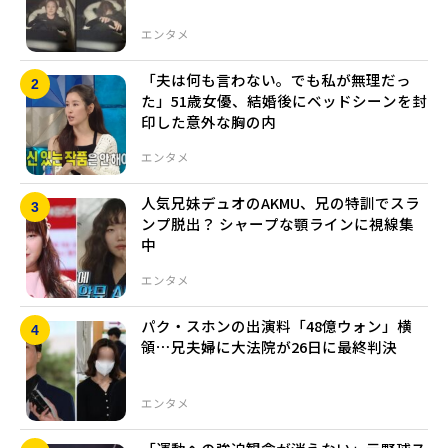
エンタメ
「夫は何も言わない。でも私が無理だっ
た」51歳女優、結婚後にベッドシーンを封
印した意外な胸の内
エンタメ
人気兄妹デュオのAKMU、兄の特訓でスラ
ンプ脱出？ シャープな顎ラインに視線集
中
エンタメ
パク・スホンの出演料「48億ウォン」横
領⋯兄夫婦に大法院が26日に最終判決
エンタメ