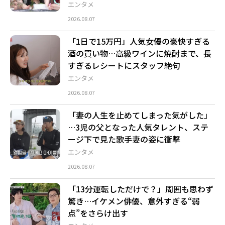
エンタメ
2026.08.07
「1日で15万円」人気女優の豪快すぎる
酒の買い物…高級ワインに焼酎まで、長
すぎるレシートにスタッフ絶句
エンタメ
2026.08.07
「妻の人生を止めてしまった気がした」
…3児の父となった人気タレント、ステ
ージ下で見た歌手妻の姿に衝撃
エンタメ
2026.08.07
「13分運転しただけで？」周囲も思わず
驚き…イケメン俳優、意外すぎる“弱
点”をさらけ出す