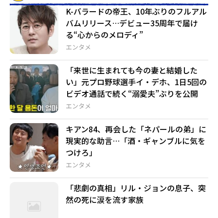
K-バラードの帝王、10年ぶりのフルアル
バムリリース…デビュー35周年で届け
る“心からのメロディ”
エンタメ
「来世に生まれても今の妻と結婚した
い」元プロ野球選手イ・デホ、1日5回の
ビデオ通話で続く“溺愛夫”ぶりを公開
エンタメ
キアン84、再会した「ネパールの弟」に
現実的な助言…「酒・ギャンブルに気を
つけろ」
エンタメ
「悲劇の真相」リル・ジョンの息子、突
然の死に涙を流す家族