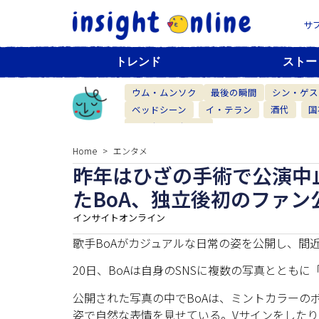
サ
トレンド
ストー
ウム・ムンソク
最後の瞬間
シン・ゲス
ベッドシーン
イ・テラン
酒代
国
ベーカリーカフェ
Home
エンタメ
昨年はひざの手術で公演中
たBoA、独立後初のファン
インサイトオンライン
歌手BoAがカジュアルな日常の姿を公開し、間
20日、BoAは自身のSNSに複数の写真ととも
公開された写真の中でBoAは、ミントカラーの
姿で自然な表情を見せている。Vサインをした