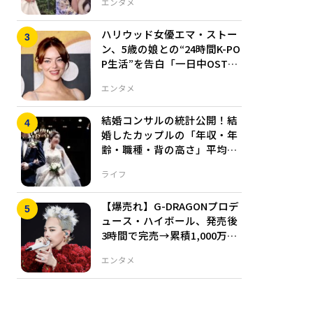
エンタメ
ハリウッド女優エマ・ストー
ン、5歳の娘との“24時間K-PO
P生活”を告白「一日中OST三
昧」
エンタメ
結婚コンサルの統計公開！結
婚したカップルの「年収・年
齢・職種・背の高さ」平均値
とは
ライフ
【爆売れ】G-DRAGONプロデ
ュース・ハイボール、発売後
3時間で完売→累積1,000万缶
突破！
エンタメ