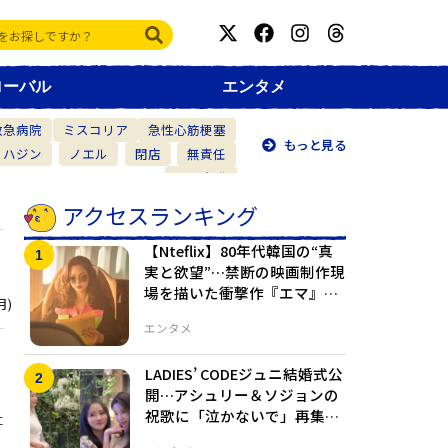
ローバル
エンタメ
救急病院
ミスコリア
急性心筋梗塞
もっと見る
・ハジン
ノエル
閉店
無責任
仲間意識
アクセスランキング
【Nteflix】80年代韓国の“真
実と欲望”…禁断の映画制作現
場を描いた衝撃作『エマ』が
月)
公開目前！
エンタメ
LADIES’ CODEジュニ結婚式公
開…アシュリー＆ソジョンの
祝歌に「泣かないで」再集結
た
の瞬間