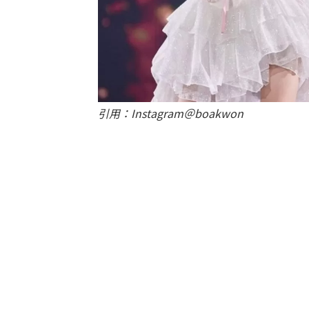
引用：Instagram＠boakwon