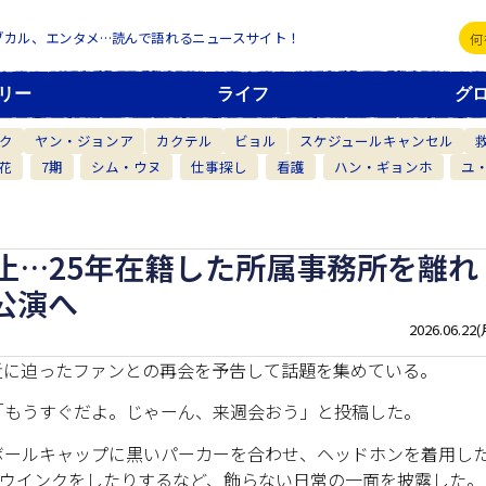
ブカル、エンタメ…読んで語れるニュースサイト！
リー
ライフ
グ
ク
ヤン・ジョンア
カクテル
ビョル
スケジュールキャンセル
花
7期
シム・ウヌ
仕事探し
看護
ハン・ギョンホ
ユ
止…25年在籍した所属事務所を離れ
公演へ
2026.06.22(
近に迫ったファンとの再会を予告して話題を集めている。
に「もうすぐだよ。じゃーん、来週会おう」と投稿した。
ボールキャップに黒いパーカーを合わせ、ヘッドホンを着用し
りウインクをしたりするなど、飾らない日常の一面を披露した。