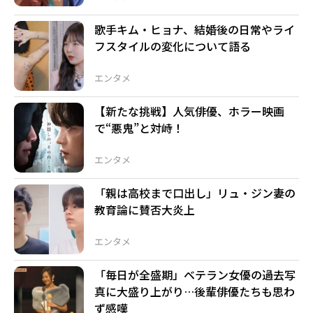
歌手キム・ヒョナ、結婚後の日常やライ
フスタイルの変化について語る
エンタメ
【新たな挑戦】人気俳優、ホラー映画
で“悪鬼”と対峙！
エンタメ
「親は高校まで口出し」リュ・ジン妻の
教育論に賛否大炎上
エンタメ
「毎日が全盛期」ベテラン女優の過去写
真に大盛り上がり…後輩俳優たちも思わ
ず感嘆