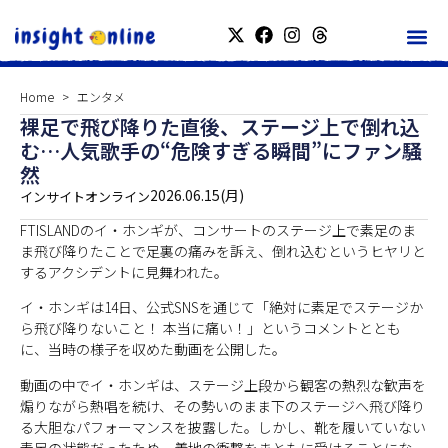
Home
エンタメ
裸足で飛び降りた直後、ステージ上で倒れ込
む…人気歌手の“危険すぎる瞬間”にファン騒
然
2026.06.15(月)
インサイトオンライン
FTISLANDのイ・ホンギが、コンサートのステージ上で素足のま
ま飛び降りたことで足裏の痛みを訴え、倒れ込むというヒヤリと
するアクシデントに見舞われた。
イ・ホンギは14日、公式SNSを通じて「絶対に素足でステージか
ら飛び降りないこと！ 本当に痛い！」というコメントととも
に、当時の様子を収めた動画を公開した。
動画の中でイ・ホンギは、ステージ上段から観客の熱烈な歓声を
煽りながら熱唱を続け、その勢いのまま下のステージへ飛び降り
る大胆なパフォーマンスを披露した。しかし、靴を履いていない
素足の状態だったため、着地の衝撃をまともに受けることにな