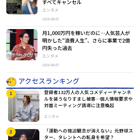
すべてキャンセル
エンタメ
2026.08.07
月1,000万円を稼いだのに…人気芸人が
明かした“浪費人生”、さらに事業で2億
円失った過去
エンタメ
2026.08.07
アクセスランキング
登録者132万人の人気コメディーチャンネ
ルを装うなりすまし被害…個人情報要求や
対面ミーティング誘導に注意喚起
エンタメ
「運動への強迫観念が消えない」元野球ス
ター、タレントへの転身を希望？