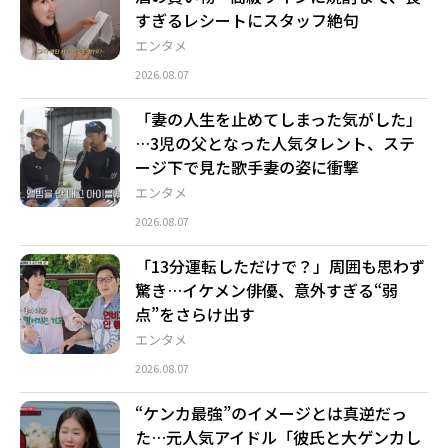
すぎるレシートにスタッフ絶句
エンタメ
2026.08.07
「妻の人生を止めてしまった気がした」
…3児の父となった人気タレント、ステ
ージ下で見た歌手妻の姿に衝撃
エンタメ
2026.08.07
「13分運転しただけで？」周囲も思わず
驚き…イケメン俳優、意外すぎる“弱
点”をさらけ出す
エンタメ
2026.08.07
“ケンカ最強”のイメージとは真逆だっ
た…元人気アイドル「彼氏と大ゲンカし