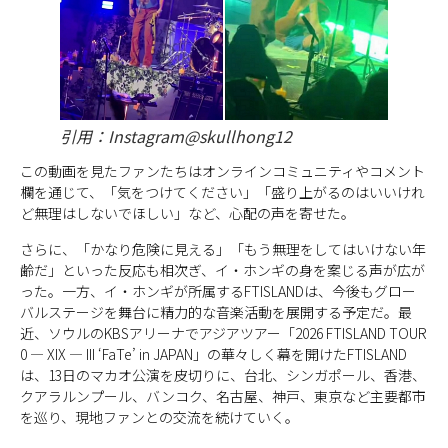
引用：Instagram@skullhong12
この動画を見たファンたちはオンラインコミュニティやコメント
欄を通じて、「気をつけてください」「盛り上がるのはいいけれ
ど無理はしないでほしい」など、心配の声を寄せた。
さらに、「かなり危険に見える」「もう無理をしてはいけない年
齢だ」といった反応も相次ぎ、イ・ホンギの身を案じる声が広が
った。一方、イ・ホンギが所属するFTISLANDは、今後もグロー
バルステージを舞台に精力的な音楽活動を展開する予定だ。最
近、ソウルのKBSアリーナでアジアツアー「2026 FTISLAND TOUR
0 — XIX — III ‘FaTe’ in JAPAN」の華々しく幕を開けたFTISLAND
は、13日のマカオ公演を皮切りに、台北、シンガポール、香港、
クアラルンプール、バンコク、名古屋、神戸、東京など主要都市
を巡り、現地ファンとの交流を続けていく。