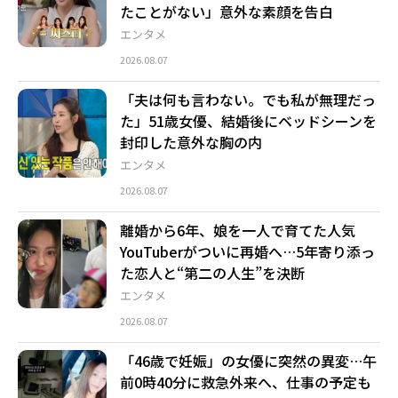
たことがない」意外な素顔を告白
エンタメ
2026.08.07
「夫は何も言わない。でも私が無理だっ
た」51歳女優、結婚後にベッドシーンを
封印した意外な胸の内
エンタメ
2026.08.07
離婚から6年、娘を一人で育てた人気
YouTuberがついに再婚へ…5年寄り添っ
た恋人と“第二の人生”を決断
エンタメ
2026.08.07
「46歳で妊娠」の女優に突然の異変…午
前0時40分に救急外来へ、仕事の予定も