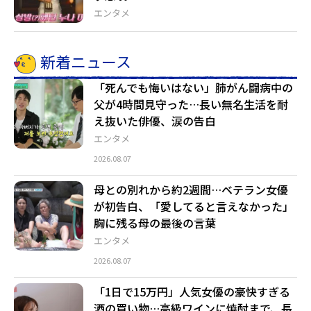
エンタメ
新着ニュース
「死んでも悔いはない」肺がん闘病中の
父が4時間見守った…長い無名生活を耐
え抜いた俳優、涙の告白
エンタメ
2026.08.07
母との別れから約2週間…ベテラン女優
が初告白、「愛してると言えなかった」
胸に残る母の最後の言葉
エンタメ
2026.08.07
「1日で15万円」人気女優の豪快すぎる
酒の買い物…高級ワインに焼酎まで、長