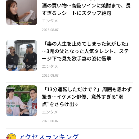
酒の買い物…高級ワインに焼酎まで、長
すぎるレシートにスタッフ絶句
エンタメ
2026.08.07
「妻の人生を止めてしまった気がした」
…3児の父となった人気タレント、ステ
ージ下で見た歌手妻の姿に衝撃
エンタメ
2026.08.07
「13分運転しただけで？」周囲も思わず
驚き…イケメン俳優、意外すぎる“弱
点”をさらけ出す
エンタメ
2026.08.07
アクセスランキング