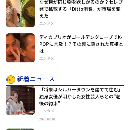
なぜ皆が同じ物を欲しがるのか？セレブ
発で拡散する「Ditto消費」が市場を変
えた
エンタメ
ディカプリオがゴールデングローブでK-
POPに言及！？その裏に隠された真相と
は
エンタメ
新着ニュース
「将来はシルバータウンを建てて住む」
独身女優が明かした女性芸人らとの“老
後の約束”
エンタメ
2026.08.10