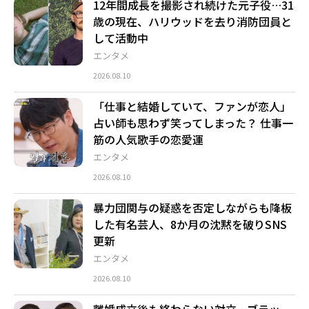
12年間成長を撮影され続けた元子役…31
歳の現在、ハリウッドを去り消防団員と
して活動中
エンタメ
2026.08.10
「仕事と結婚していて、ファンが恋人」
占い師も思わず笑ってしまった？ 仕事一
筋の人気歌手の恋愛運
エンタメ
2026.08.10
暴力団関与の疑惑を否定しながらも降板
した有名芸人、8か月の沈黙を破りSNS
更新
エンタメ
2026.08.10
離婚成立後も終わらない対立…ブラッ