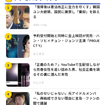
「復帰後は憲法改正に全力を尽くす」韓国
ユン大統領、国民に謝罪し「棄却」を訴え
る
グローバル
予約受付開始と同時に全上映回が完売…ハ
ン・ソヒ×チョン・ジョンソ主演『PROJE
CT Y』
エンタメ
「正義のため？」YouTubeで生配信しなが
ら売春女性を追い詰めた男、社会正義を語
るその裏に潜んだ本性
トレンド
「私のせいじゃない」元アイドルメンバ
ー、再結成できない理由に言及…ファンの
間で議論