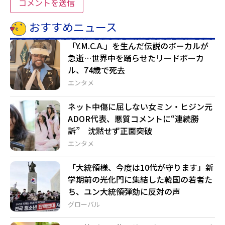
おすすめニュース
「Y.M.C.A.」を生んだ伝説のボーカルが
急逝…世界中を踊らせたリードボーカ
ル、74歳で死去
エンタメ
ネット中傷に屈しない女ミン・ヒジン元
ADOR代表、悪質コメントに“連続勝
訴” 沈黙せず正面突破
エンタメ
「大統領様、今度は10代が守ります」新
学期前の光化門に集結した韓国の若者た
ち、ユン大統領弾劾に反対の声
グローバル