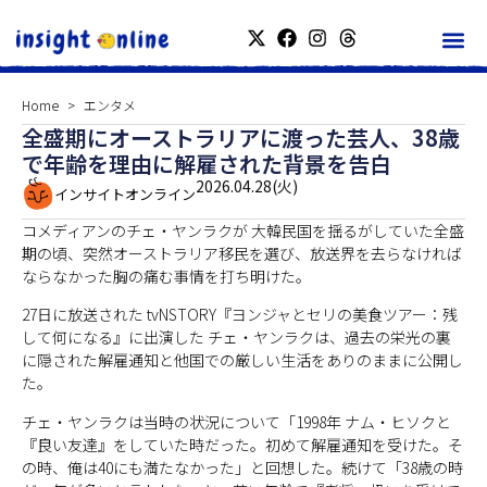
Home
エンタメ
全盛期にオーストラリアに渡った芸人、38歳
で年齢を理由に解雇された背景を告白
2026.04.28(火)
インサイトオンライン
コメディアンのチェ・ヤンラクが 大韓民国を揺るがしていた全盛
期の頃、突然オーストラリア移民を選び、放送界を去らなければ
ならなかった胸の痛む事情を打ち明けた。
27日に放送された tvNSTORY『ヨンジャとセリの美食ツアー：残
して何になる』に出演した チェ・ヤンラクは、過去の栄光の裏
に隠された解雇通知と他国での厳しい生活をありのままに公開し
た。
チェ・ヤンラクは当時の状況について「1998年 ナム・ヒソクと
『良い友達』をしていた時だった。初めて解雇通知を受けた。そ
の時、俺は40にも満たなかった」と回想した。続けて「38歳の時