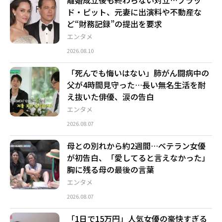
ド・ピット、元妻に出演料や不動産な
ど“財務記録”の提出を要求
エンタメ
2026.08.10
「死んでも悔いはない」肺がん闘病中の
父が4時間見守った…長い無名生活を耐
え抜いた俳優、涙の告白
エンタメ
2026.08.07
母との別れから約2週間…ベテラン女優
が初告白、「愛してると言えなかった」
胸に残る母の最後の言葉
エンタメ
2026.08.07
「1日で15万円」人気女優の豪快すぎる