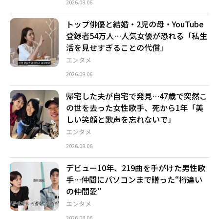
2026.08.06
トップ俳優と結婚・2児の母・YouTube
登録者54万人…人気女優が恐れる「私生
活を見せすぎることの代償」
エンタメ
2026.08.06
帰宅した夫が自宅で発見…47歳で突然こ
の世を去った女性歌手、死から1年「美
しい笑顔と歌声を忘れないで」
エンタメ
2026.08.06
デビュー10年、219曲を手がけた男性歌
手…仲間にパソコンまで贈った“桁違い
の仲間愛”
エンタメ
2026.08.06