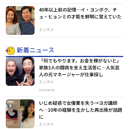
40年以上前の記憶…イ・ヨンボク、チ
ュ・ヒョンミの才能を鮮明に覚えていた
エンタメ
新着ニュース
「何でもやります。お金を稼がないと」
家族3人の闘病を支え生活苦に…人気芸
人の元マネージャーが仕事探し
エンタメ
2026.08.06
いじめ疑惑で女優業を失う→ヨガ講師
へ…10年の経験を生かした再出発が話題
に
エンタメ