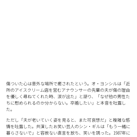
傷ついた心は意外な場所で癒されたという。オ・ヨンシルは「近
所のアイスクリーム店を営むアナウンサーの先輩の夫が傷の理由
を優しく尋ねてくれた時、涙が出た」と語り、「なぜ他の男性た
ちに慰められるのか分からない。卒婚したい」と本音を吐露し
た。
ただし「夫が老いていく姿を見ると、また可哀想だ」と複雑な感
情を吐露した。共演したお笑い芸人のシン・ギルは「もう一緒に
暮らさないで」と容赦ない直言を放ち、笑いを誘った。1987年に