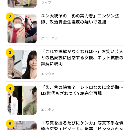
ライフ
ユン大統領の「影の実力者」コンジン法
師、政治資金法違反の疑いで逮捕
グローバル
「これで誤解がなくなれば…」お笑い芸人
との熱愛説に困惑する女優、ネット拡散の
誤解に釈明
エンタメ
「え、昔の映像？」レトロなのに全盛期…
MZ世代もざわつくY2K完全再現
エンタメ
「写真を撮るたびにケンカ」写真下手な俳
優の恋愛エピソードに爆笑「ビンタされな