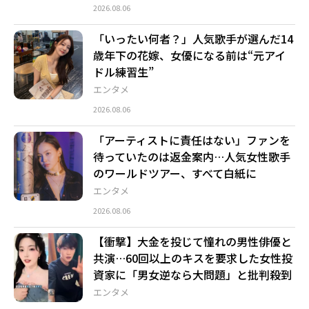
2026.08.06
「いったい何者？」人気歌手が選んだ14
歳年下の花嫁、女優になる前は“元アイ
ドル練習生”
エンタメ
2026.08.06
「アーティストに責任はない」ファンを
待っていたのは返金案内…人気女性歌手
のワールドツアー、すべて白紙に
エンタメ
2026.08.06
【衝撃】大金を投じて憧れの男性俳優と
共演…60回以上のキスを要求した女性投
資家に「男女逆なら大問題」と批判殺到
エンタメ