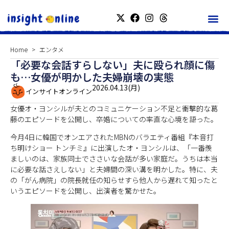
Home
エンタメ
「必要な会話すらしない」夫に殴られ顔に傷
も…女優が明かした夫婦崩壊の実態
2026.04.13(月)
インサイトオンライン
女優オ・ヨンシルが夫とのコミュニケーション不足と衝撃的な葛
藤のエピソードを公開し、卒婚についての率直な心境を語った。
今月4日に韓国でオンエアされたMBNのバラエティ番組『本音打
ち明けショー トンチミ』に出演したオ・ヨンシルは、「一番羨
ましいのは、家族同士でささいな会話が多い家庭だ。うちは本当
に必要な話さえしない」と夫婦間の深い溝を明かした。特に、夫
の「がん病院」の院長就任の知らせすら他人から遅れて知ったと
いうエピソードを公開し、出演者を驚かせた。