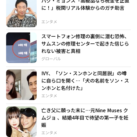
パク・ミョンス「高級品なら税金を正直
に！」税関リアル体験からのガチ助言
エンタメ
スマートフォン修理の裏側に潜む恐怖、
サムスンの修理センターで起きた信じら
れない被害と真相
グローバル
IVY、「ソン・スンホンと同居説」の噂
に自ら口を開く…「犬の名前をソン・ス
ンホンと名付けた」
エンタメ
亡き父に願った末に⋯元Nine Muses ク
ムジョ 、結婚4年目で待望の第一子を妊
娠
エンタメ