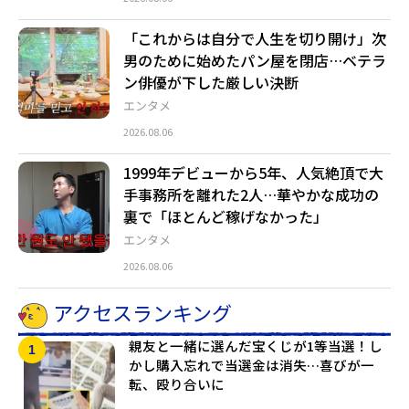
「これからは自分で人生を切り開け」次
男のために始めたパン屋を閉店…ベテラ
ン俳優が下した厳しい決断
エンタメ
2026.08.06
1999年デビューから5年、人気絶頂で大
手事務所を離れた2人…華やかな成功の
裏で「ほとんど稼げなかった」
エンタメ
2026.08.06
アクセスランキング
親友と一緒に選んだ宝くじが1等当選！し
かし購入忘れで当選金は消失…喜びが一
転、殴り合いに