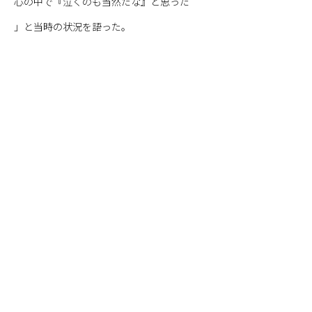
心の中で『泣くのも当然だな』と思った
」と当時の状況を語った。