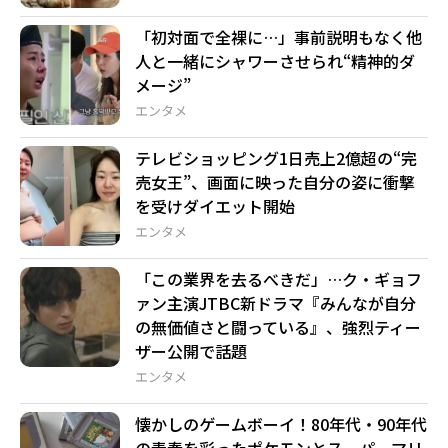
「初対面で全裸に…」事前説明もなく他
人と一緒にシャワーさせられ“精神的ダ
メージ”
エンタメ
テレビショッピング1日売上2億超の“完
売女王”、画面に映った自分の姿に衝撃
を受けダイエット開始
エンタメ
「この業界を去るべきだ」…ク・ギョフ
ァン主演JTBC新ドラマ『みんなが自分
の無価値さと闘っている』、強烈ティー
ザー公開で話題
エンタメ
懐かしのゲームボーイ！80年代・90年代
の青春を彩ったポケモンとスーパーマリ