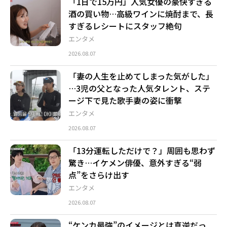
「1日で15万円」人気女優の豪快すぎる
酒の買い物…高級ワインに焼酎まで、長
すぎるレシートにスタッフ絶句
エンタメ
2026.08.07
「妻の人生を止めてしまった気がした」
…3児の父となった人気タレント、ステ
ージ下で見た歌手妻の姿に衝撃
エンタメ
2026.08.07
「13分運転しただけで？」周囲も思わず
驚き…イケメン俳優、意外すぎる“弱
点”をさらけ出す
エンタメ
2026.08.07
“ケンカ最強”のイメージとは真逆だっ