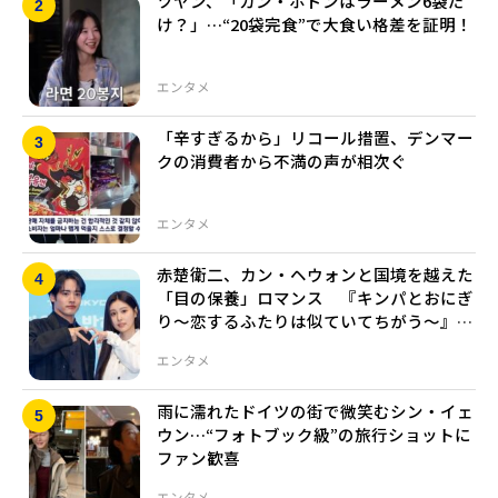
ツヤン、「カン・ホドンはラーメン6袋だ
け？」…“20袋完食”で大食い格差を証明！
エンタメ
「辛すぎるから」リコール措置、デンマー
クの消費者から不満の声が相次ぐ
エンタメ
赤楚衛二、カン・ヘウォンと国境を越えた
「目の保養」ロマンス 『キンパとおにぎ
り～恋するふたりは似ていてちがう～』で
共演
エンタメ
雨に濡れたドイツの街で微笑むシン・イェ
ウン…“フォトブック級”の旅行ショットに
ファン歓喜
エンタメ