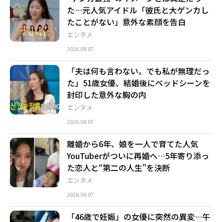
た…元人気アイドル「彼氏と大ゲンカし
たことがない」意外な素顔を告白
エンタメ
2026.08.07
「夫は何も言わない。でも私が無理だっ
た」51歳女優、結婚後にベッドシーンを
封印した意外な胸の内
エンタメ
2026.08.07
離婚から6年、娘を一人で育てた人気
YouTuberがついに再婚へ…5年寄り添っ
た恋人と“第二の人生”を決断
エンタメ
2026.08.07
「46歳で妊娠」の女優に突然の異変…午