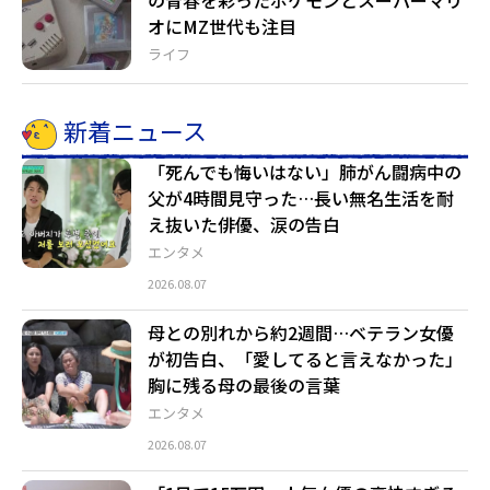
オにMZ世代も注目
ライフ
新着ニュース
「死んでも悔いはない」肺がん闘病中の
父が4時間見守った…長い無名生活を耐
え抜いた俳優、涙の告白
エンタメ
2026.08.07
母との別れから約2週間…ベテラン女優
が初告白、「愛してると言えなかった」
胸に残る母の最後の言葉
エンタメ
2026.08.07