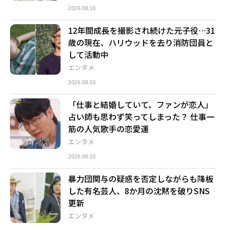
2026.08.10
12年間成長を撮影され続けた元子役…31
歳の現在、ハリウッドを去り消防団員と
して活動中
エンタメ
2026.08.10
「仕事と結婚していて、ファンが恋人」
占い師も思わず笑ってしまった？ 仕事一
筋の人気歌手の恋愛運
エンタメ
2026.08.10
暴力団関与の疑惑を否定しながらも降板
した有名芸人、8か月の沈黙を破りSNS
更新
エンタメ