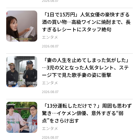
2026.08.07
「1日で15万円」人気女優の豪快すぎる
酒の買い物…高級ワインに焼酎まで、長
すぎるレシートにスタッフ絶句
エンタメ
2026.08.07
「妻の人生を止めてしまった気がした」
…3児の父となった人気タレント、ステ
ージ下で見た歌手妻の姿に衝撃
エンタメ
2026.08.07
「13分運転しただけで？」周囲も思わず
驚き…イケメン俳優、意外すぎる“弱
点”をさらけ出す
エンタメ
2026.08.07