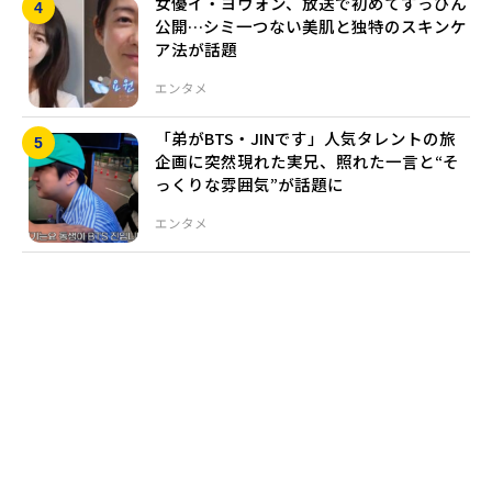
女優イ・ヨウォン、放送で初めてすっぴん
公開…シミ一つない美肌と独特のスキンケ
ア法が話題
エンタメ
「弟がBTS・JINです」人気タレントの旅
企画に突然現れた実兄、照れた一言と“そ
っくりな雰囲気”が話題に
エンタメ