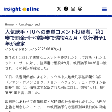
Home
Uncategorized
人気歌手・IUへの悪質コメント投稿者、第1
審で罰金刑→控訴審で懲役4カ月・執行猶予1
年が確定
2026.06.02(火)
インサイトオンライン
歌手のIUに対して悪質なコメントを投稿したとして起訴されたネ
ットユーザーに対し、控訴審で懲役4カ月、執行猶予1年が言い渡
され、その判決が確定した。
31日、法曹関係者によると、ソウル中央地裁刑事控訴第9-2部
（ファン・ボスンヒョク、チョン・ヘウォン、チェ・ボウォン各
部長判事）は、侮辱罪で起訴されたA氏に対し、懲役4カ月、執行
猶予1年を言い渡した。
裁判所はあわせて保護観察と80時間の社会奉仕も命じた。 A氏が
上告を断念したことで、この執行猶予付き懲役刑は最終的に確定
した。