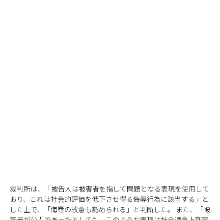
裁判所は、「被告人は被害者を指して問題となる表現を使用して
おり、これは社会的評価を低下させ得る侮辱行為に該当する」と
した上で、「侮辱の故意も認められる」と判断した。 また、「被
害者が公人であったとしても、このような表現は社会通念上許容