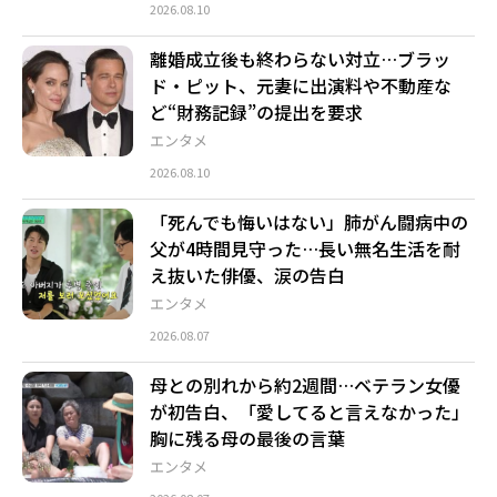
2026.08.10
離婚成立後も終わらない対立…ブラッ
ド・ピット、元妻に出演料や不動産な
ど“財務記録”の提出を要求
エンタメ
2026.08.10
「死んでも悔いはない」肺がん闘病中の
父が4時間見守った…長い無名生活を耐
え抜いた俳優、涙の告白
エンタメ
2026.08.07
母との別れから約2週間…ベテラン女優
が初告白、「愛してると言えなかった」
胸に残る母の最後の言葉
エンタメ