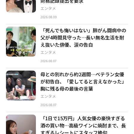
財務記録提出を要求
エンタメ
2026.08.09
「死んでも悔いはない」肺がん闘病中の
父が4時間見守った…長い無名生活を耐
え抜いた俳優、涙の告白
エンタメ
2026.08.07
母との別れから約2週間…ベテラン女優
が初告白、「愛してると言えなかった」
胸に残る母の最後の言葉
エンタメ
2026.08.07
「1日で15万円」人気女優の豪快すぎる
酒の買い物…高級ワインに焼酎まで、長
すぎるレシートにスタッフ絶句