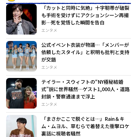
「カットと同時に気絶」十字靭帯が破裂
も手術を受けずにアクションシーン再撮
影…死を覚悟した瞬間を告白
エンタメ
公式イベント衣装が物議…「メンバーが
依頼したスタイル」と釈明も批判と支持
が交錯
エンタメ
テイラー・スウィフトの“NY極秘結婚
式”説に世界騒然…ゲスト1,000人・道路
封鎖・警察通達まで浮上
エンタメ
「まさかここで脱ぐとは…」Rain＆キ
ム・ムヨル、草むらで着替えた衝撃ロケ
裏話に視聴者騒然