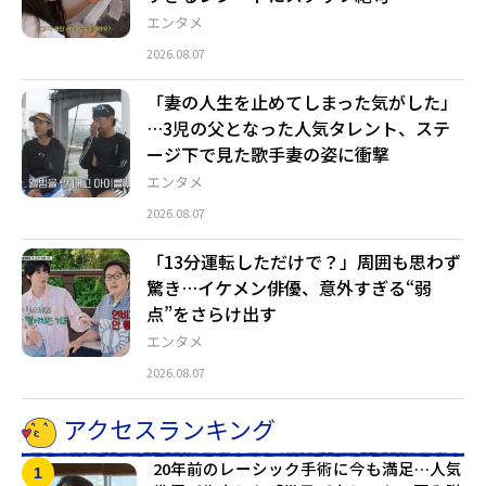
エンタメ
2026.08.07
「妻の人生を止めてしまった気がした」
…3児の父となった人気タレント、ステ
ージ下で見た歌手妻の姿に衝撃
エンタメ
2026.08.07
「13分運転しただけで？」周囲も思わず
驚き…イケメン俳優、意外すぎる“弱
点”をさらけ出す
エンタメ
2026.08.07
アクセスランキング
20年前のレーシック手術に今も満足…人気