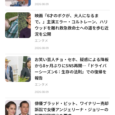
2026.08.09
映画『6才のボクが、大人になるま
で。』主演エラー・コルトレーン、ハリ
ウッドを離れ救急救命士への道を歩む近
況を公開
エンタメ
2026.08.09
お笑い芸人チョ・セホ、疑惑による降板
から8ヶ月ぶりにSNS再開…『ドライバ
ーシーズン6：生存の法則』での復帰を
報告
エンタメ
2026.08.09
俳優ブラッド・ピット、ワイナリー売却
訴訟で女優アンジェリーナ・ジョリーの