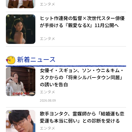
エンタメ
ヒット作連発の監督×次世代スター俳優
が手掛ける『親愛なるX』11月公開へ
エンタメ
新着ニュース
女優イ・スギョン、ソン・ウニ＆キム・
スクからの「将来シルバータウン同居」
の誘いを告白
エンタメ
2026.08.09
歌手ヨンタク、霊媒師から「結婚運も恋
愛運も本当に弱い」との診断を受ける
エンタメ