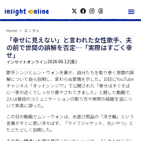
Home
エンタメ
「幸せに見えない」と言われた女性歌手、夫
の前で世間の誤解を否定…「実際はすごく幸
せ」
2026.06.12(金)
インサイトオンライン
歌手シンジとムン・ウォン夫妻が、自分たちを取り巻く世間の誤
解について自ら説明し、変わらぬ愛情を示した。10日にYouTube
チャンネル「オットシンジ?!?」で公開された「幸せはすぐそば
に…家の近くでしっかり癒やされてきました」と題した動画で、
2人は普段のコミュニケーションの取り方や実際の結婚生活につ
いて率直に語った。
この日の動画でムン・ウォンは、水遊び用品の「浮き輪」という
言葉がすぐに思い浮かばず、「ライフジャケット、丸いやつ」と
たどたどしく説明した。
夫の言い間違いを横で見守っていたシンジは、「この人がミスし