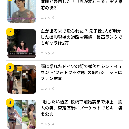
俳優が告白した「世界が変わった」軍入隊
前の決断
エンタメ
血が出るまで殴られた？ 元子役3人が明か
した撮影現場の過酷な実態…最高ランクで
もギャラは2万
エンタメ
雨に濡れたドイツの街で微笑むシン・イェ
ウン…“フォトブック級”の旅行ショットに
ファン歓喜
エンタメ
“消したい過去”投稿で離婚説まで浮上…芸
人の妻、否定直後にプーケットでビキニ姿
を公開
エンタメ