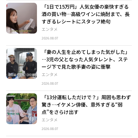
「1日で15万円」人気女優の豪快すぎる
酒の買い物…高級ワインに焼酎まで、長
すぎるレシートにスタッフ絶句
エンタメ
2026.08.07
「妻の人生を止めてしまった気がした」
…3児の父となった人気タレント、ステ
ージ下で見た歌手妻の姿に衝撃
エンタメ
2026.08.07
「13分運転しただけで？」周囲も思わず
驚き…イケメン俳優、意外すぎる“弱
点”をさらけ出す
エンタメ
2026.08.07