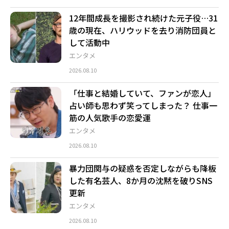
12年間成長を撮影され続けた元子役…31
歳の現在、ハリウッドを去り消防団員と
して活動中
エンタメ
2026.08.10
「仕事と結婚していて、ファンが恋人」
占い師も思わず笑ってしまった？ 仕事一
筋の人気歌手の恋愛運
エンタメ
2026.08.10
暴力団関与の疑惑を否定しながらも降板
した有名芸人、8か月の沈黙を破りSNS
更新
エンタメ
2026.08.10