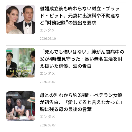
離婚成立後も終わらない対立…ブラッ
ド・ピット、元妻に出演料や不動産な
ど“財務記録”の提出を要求
エンタメ
2026.08.10
「死んでも悔いはない」肺がん闘病中の
父が4時間見守った…長い無名生活を耐
え抜いた俳優、涙の告白
エンタメ
2026.08.07
母との別れから約2週間…ベテラン女優
が初告白、「愛してると言えなかった」
胸に残る母の最後の言葉
エンタメ
2026.08.07