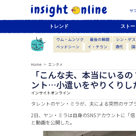
サ
トレンド
ストー
ウム・ムンソク
最後の瞬間
シン・ゲス
ベッドシーン
イ・テラン
酒代
国
ベーカリーカフェ
Home
エンタメ
「こんな夫、本当にいるの
ント…小遣いをやりくりし
インサイトオンライン
タレントのヤン・ミラが、夫による突然のサプ
2日、ヤン・ミラは自身のSNSアカウントに「
と動画を公開した。