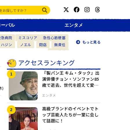
ローバル
エンタメ
救急病院
ミスコリア
急性心筋梗塞
もっと見る
・ハジン
ノエル
閉店
無責任
仲間意識
アクセスランキング
『製パン王 キム・タック』出
演俳優チョン・ソンファン85
歳で逝去、世代を超えて愛さ
木)
れた名優
エンタメ
高級ブランドのイベントでト
ップ芸能人たちが一堂に会し
て話題に！