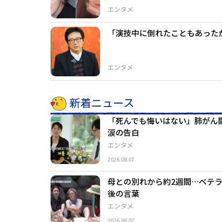
エンタメ
「演技中に倒れたこともあった
エンタメ
新着ニュース
「死んでも悔いはない」肺がん
涙の告白
エンタメ
2026.08.07
母との別れから約2週間…ベテ
後の言葉
エンタメ
2026.08.07