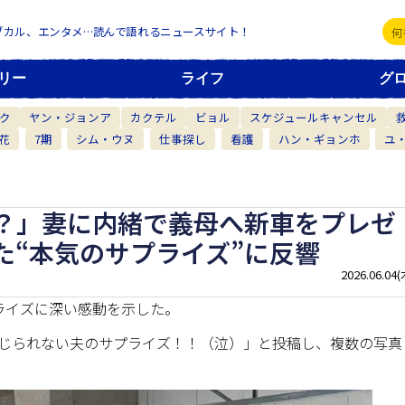
ブカル、エンタメ…読んで語れるニュースサイト！
リー
ライフ
グ
ク
ヤン・ジョンア
カクテル
ビョル
スケジュールキャンセル
花
7期
シム・ウヌ
仕事探し
看護
ハン・ギョンホ
ユ
？」妻に内緒で義母へ新車をプレゼ
た“本気のサプライズ”に反響
2026.06.04(
ライズに深い感動を示した。
信じられない夫のサプライズ！！（泣）」と投稿し、複数の写真