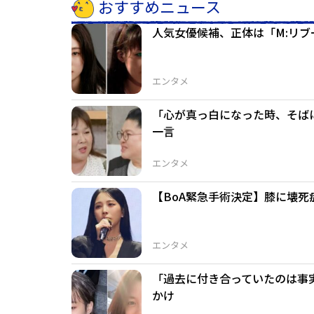
おすすめニュース
人気女優候補、正体は「M:リ
エンタメ
「心が真っ白になった時、そば
一言
エンタメ
【BoA緊急手術決定】膝に壊死
エンタメ
「過去に付き合っていたのは事
かけ