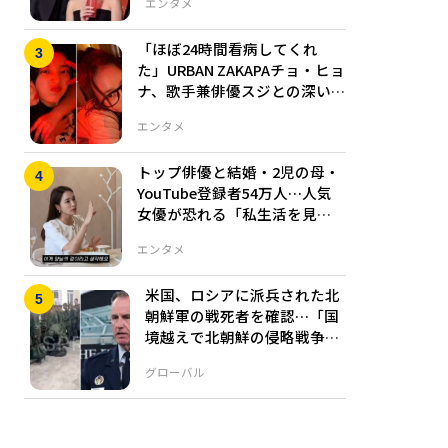
エンタメ
「ほぼ24時間看病してくれ
た」URBAN ZAKAPAチョ・ヒョ
ナ、歌手兼俳優スジとの深い友
情エピソードを公開
エンタメ
トップ俳優と結婚・2児の母・
YouTube登録者54万人…人気
女優が恐れる「私生活を見せ
すぎることの代償」
エンタメ
米国、ロシアに派兵された北
朝鮮軍の戦死者を確認…「国
境越えで北朝鮮の侵略戦争
に」
グローバル