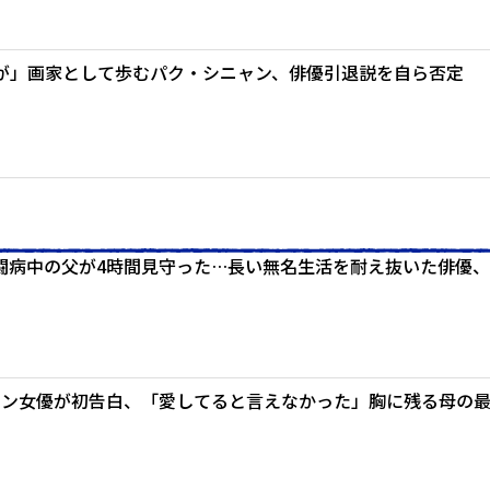
が」画家として歩むパク・シニャン、俳優引退説を自ら否定
闘病中の父が4時間見守った…長い無名生活を耐え抜いた俳優、
ラン女優が初告白、「愛してると言えなかった」胸に残る母の