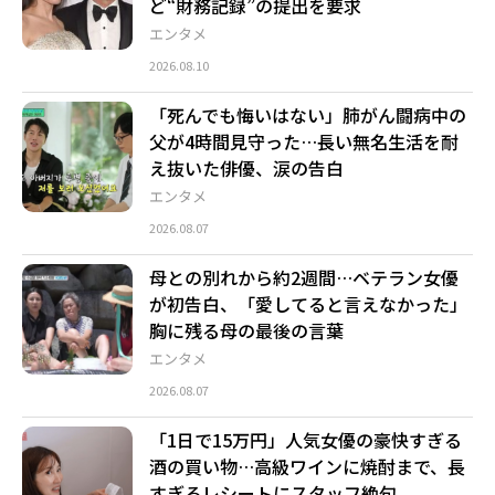
ど“財務記録”の提出を要求
エンタメ
2026.08.10
「死んでも悔いはない」肺がん闘病中の
父が4時間見守った…長い無名生活を耐
え抜いた俳優、涙の告白
エンタメ
2026.08.07
母との別れから約2週間…ベテラン女優
が初告白、「愛してると言えなかった」
胸に残る母の最後の言葉
エンタメ
2026.08.07
「1日で15万円」人気女優の豪快すぎる
酒の買い物…高級ワインに焼酎まで、長
すぎるレシートにスタッフ絶句