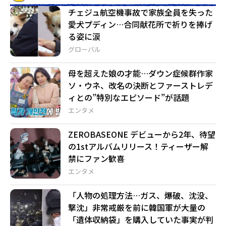
チェジュ航空機事故で家族全員を失った
愛犬プディン…合同献花所で祈りを捧げ
る姿に涙
グローバル
母を超えた娘の才能…ダウン症候群作家
ソ・ウネ、改名の決断とファーストレデ
ィとの”特別なエピソード”が話題
エンタメ
ZEROBASEONE デビューから2年、待望
の1stアルバムリリース！ティーザー解
禁にファン歓喜
エンタメ
「人物の処理方法…ガス、爆破、沈没、
撃沈」非常戒厳を前に韓国軍が大量の
「遺体収納袋」を購入していた事実が判