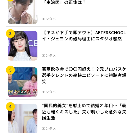
「主治医」の正体は？
エンタメ
【キスが下手で即アウト】AFTERSCHOOL
イ・ジュヨンの破局理由にスタジオ騒然
エンタメ
豪華飲み会で〇〇円超え！？元プロバスケ
選手タレントの豪快エピソードに視聴者爆
笑
エンタメ
“国民的美女”を射止めて結婚21年目…「最
近も軽くキスした」夫が明かした意外な夫
婦生活
エンタメ