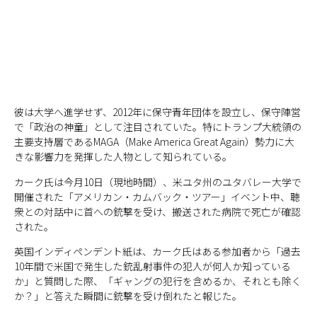
彼は大学へ進学せず、2012年に保守青年団体を設立し、保守陣営
で「政治の神童」として注目されていた。特にトランプ大統領の
主要支持層であるMAGA（Make America Great Again）勢力に大
きな影響力を発揮した人物として知られている。
カーク氏は今月10日（現地時間）、米ユタ州のユタバレー大学で
開催された「アメリカン・カムバック・ツアー」イベント中、聴
衆との対話中に首への銃撃を受け、搬送された病院で死亡が確認
された。
英国インディペンデント紙は、カーク氏はある参加者から「過去
10年間で米国で発生した銃乱射事件の犯人が何人か知っている
か」と質問した際、「ギャングの犯行を含めるか、それとも除く
か？」と答えた瞬間に銃撃を受け倒れたと報じた。