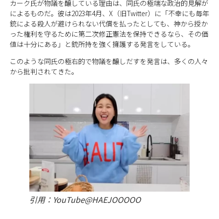
カーク氏が物議を醸している理由は、同氏の極端な政治的見解が
によるものだ。彼は2023年4月、X（旧Twitter）に「不幸にも毎年
銃による殺人が避けられない代償を払ったとしても、神から授か
った権利を守るために第二次修正憲法を保持できるなら、その価
値は十分にある」と銃所持を強く擁護する発言をしている。
このような同氏の極右的で物議を醸しだすを発言は、多くの人々
から批判されてきた。
引用：YouTube@HAEJOOOOO