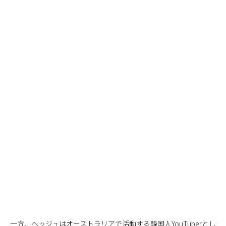
一方、ヘッジュはオーストラリアで活動する韓国人YouTuberとし