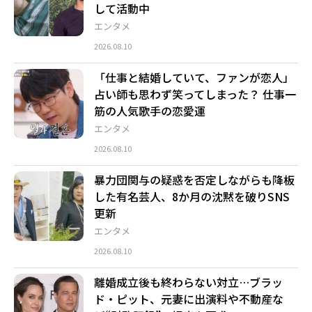
して活動中
エンタメ
2026.08.10
「仕事と結婚していて、ファンが恋人」
占い師も思わず笑ってしまった？ 仕事一
筋の人気歌手の恋愛運
エンタメ
2026.08.10
暴力団関与の疑惑を否定しながらも降板
した有名芸人、8か月の沈黙を破りSNS
更新
エンタメ
2026.08.10
離婚成立後も終わらない対立…ブラッ
ド・ピット、元妻に出演料や不動産な