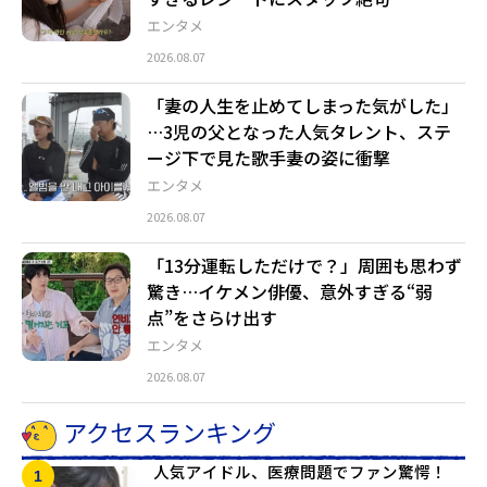
エンタメ
2026.08.07
「妻の人生を止めてしまった気がした」
…3児の父となった人気タレント、ステ
ージ下で見た歌手妻の姿に衝撃
エンタメ
2026.08.07
「13分運転しただけで？」周囲も思わず
驚き…イケメン俳優、意外すぎる“弱
点”をさらけ出す
エンタメ
2026.08.07
アクセスランキング
人気アイドル、医療問題でファン驚愕！