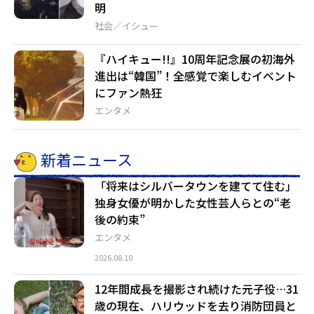
明
社会／イシュー
『ハイキュー!!』10周年記念展の初海外
進出は“韓国”！全感覚で楽しむイベント
にファン熱狂
エンタメ
新着ニュース
「将来はシルバータウンを建てて住む」
独身女優が明かした女性芸人らとの“老
後の約束”
エンタメ
2026.08.10
12年間成長を撮影され続けた元子役…31
歳の現在、ハリウッドを去り消防団員と