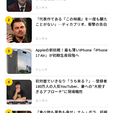
エンタメ
「代表作である『この映画』を一度も観た
ことがない」…ディカプリオ、衝撃の告白
エンタメ
Appleの新挑戦！最も薄いiPhone「iPhone
17 Air」が初期生産段階へ
トレンド
初対面でいきなり「うち来る？」…登録者
180万人の人気YouTuber、妻への“大胆す
ぎるアプローチ”に現場騒然
エンタメ
「食べ物も景色も幸せ」ナム・ボラ、妊娠