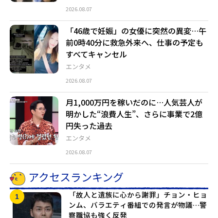
2026.08.07
「46歳で妊娠」の女優に突然の異変…午
前0時40分に救急外来へ、仕事の予定も
すべてキャンセル
エンタメ
2026.08.07
月1,000万円を稼いだのに…人気芸人が
明かした“浪費人生”、さらに事業で2億
円失った過去
エンタメ
2026.08.07
アクセスランキング
「故人と遺族に心から謝罪」チョン・ヒョ
ンム、バラエティ番組での発言が物議…警
察職協も強く反発