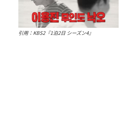
引用：KBS2『1泊2日 シーズン4』