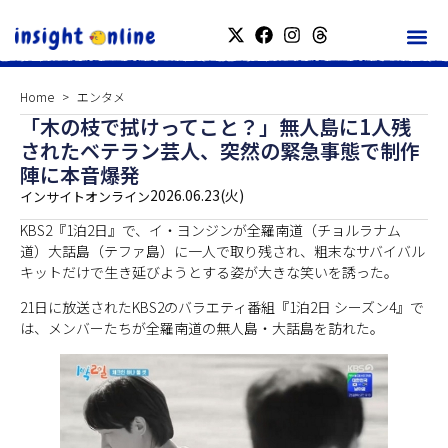
Home
エンタメ
「木の枝で拭けってこと？」無人島に1人残
されたベテラン芸人、突然の緊急事態で制作
陣に本音爆発
2026.06.23(火)
インサイトオンライン
KBS2『1泊2日』で、イ・ヨンジンが全羅南道（チョルラナム
道）大話島（テファ島）に一人で取り残され、粗末なサバイバル
キットだけで生き延びようとする姿が大きな笑いを誘った。
21日に放送されたKBS2のバラエティ番組『1泊2日 シーズン4』で
は、メンバーたちが全羅南道の無人島・大話島を訪れた。