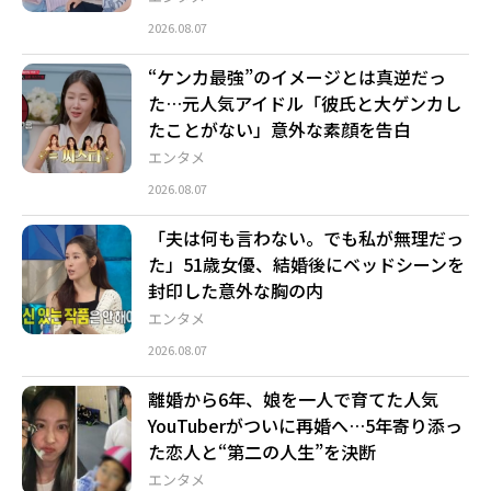
2026.08.07
“ケンカ最強”のイメージとは真逆だっ
た…元人気アイドル「彼氏と大ゲンカし
たことがない」意外な素顔を告白
エンタメ
2026.08.07
「夫は何も言わない。でも私が無理だっ
た」51歳女優、結婚後にベッドシーンを
封印した意外な胸の内
エンタメ
2026.08.07
離婚から6年、娘を一人で育てた人気
YouTuberがついに再婚へ…5年寄り添っ
た恋人と“第二の人生”を決断
エンタメ