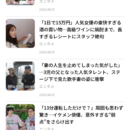
エンタメ
2026.08.07
「1日で15万円」人気女優の豪快すぎる
酒の買い物…高級ワインに焼酎まで、長
すぎるレシートにスタッフ絶句
エンタメ
2026.08.07
「妻の人生を止めてしまった気がした」
…3児の父となった人気タレント、ステ
ージ下で見た歌手妻の姿に衝撃
エンタメ
2026.08.07
「13分運転しただけで？」周囲も思わず
驚き…イケメン俳優、意外すぎる“弱
点”をさらけ出す
エンタメ