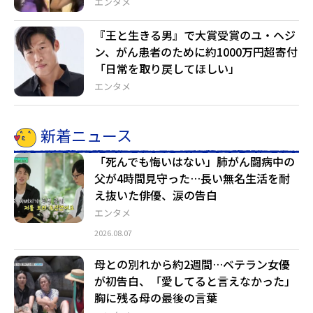
エンタメ
『王と生きる男』で大賞受賞のユ・ヘジ
ン、がん患者のために約1000万円超寄付
「日常を取り戻してほしい」
エンタメ
新着ニュース
「死んでも悔いはない」肺がん闘病中の
父が4時間見守った…長い無名生活を耐
え抜いた俳優、涙の告白
エンタメ
2026.08.07
母との別れから約2週間…ベテラン女優
が初告白、「愛してると言えなかった」
胸に残る母の最後の言葉