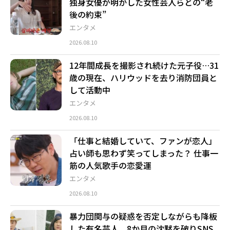
独身女優が明かした女性芸人らとの“老
後の約束”
エンタメ
2026.08.10
12年間成長を撮影され続けた元子役…31
歳の現在、ハリウッドを去り消防団員と
して活動中
エンタメ
2026.08.10
「仕事と結婚していて、ファンが恋人」
占い師も思わず笑ってしまった？ 仕事一
筋の人気歌手の恋愛運
エンタメ
2026.08.10
暴力団関与の疑惑を否定しながらも降板
した有名芸人、8か月の沈黙を破りSNS