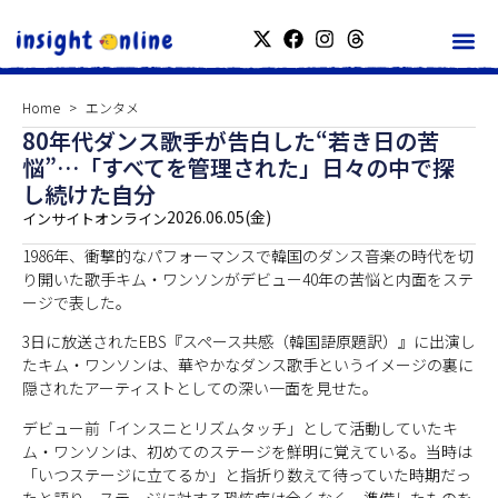
Home
エンタメ
80年代ダンス歌手が告白した“若き日の苦
悩”…「すべてを管理された」日々の中で探
し続けた自分
2026.06.05(金)
インサイトオンライン
1986年、衝撃的なパフォーマンスで韓国のダンス音楽の時代を切
り開いた歌手キム・ワンソンがデビュー40年の苦悩と内面をステ
ージで表した。
3日に放送されたEBS『スペース共感（韓国語原題訳）』に出演し
たキム・ワンソンは、華やかなダンス歌手というイメージの裏に
隠されたアーティストとしての深い一面を見せた。
デビュー前「インスニとリズムタッチ」として活動していたキ
ム・ワンソンは、初めてのステージを鮮明に覚えている。当時は
「いつステージに立てるか」と指折り数えて待っていた時期だっ
たと語り、ステージに対する恐怖症は全くなく、準備したものを