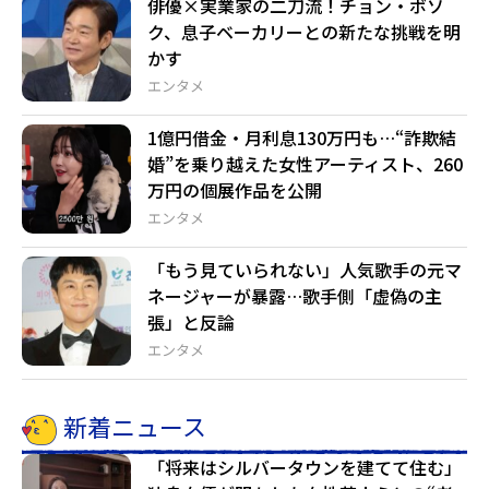
俳優×実業家の二刀流！チョン・ボソ
ク、息子ベーカリーとの新たな挑戦を明
かす
エンタメ
1億円借金・月利息130万円も…“詐欺結
婚”を乗り越えた女性アーティスト、260
万円の個展作品を公開
エンタメ
「もう見ていられない」人気歌手の元マ
ネージャーが暴露…歌手側「虚偽の主
張」と反論
エンタメ
新着ニュース
「将来はシルバータウンを建てて住む」