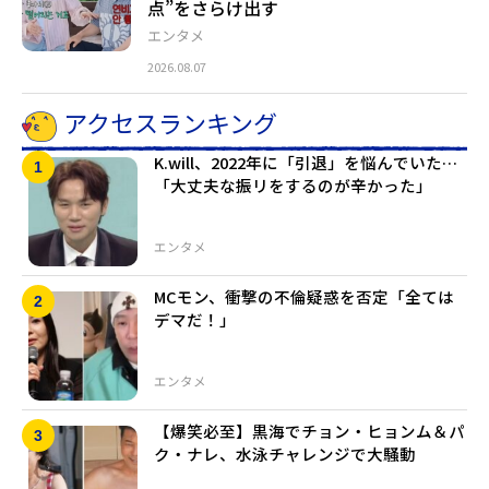
点”をさらけ出す
エンタメ
2026.08.07
アクセスランキング
K.will、2022年に「引退」を悩んでいた…
「大丈夫な振リをするのが辛かった」
エンタメ
MCモン、衝撃の不倫疑惑を否定「全ては
デマだ！」
エンタメ
【爆笑必至】黒海でチョン・ヒョンム＆パ
ク・ナレ、水泳チャレンジで大騒動