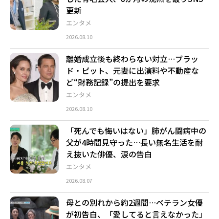
更新
エンタメ
2026.08.10
離婚成立後も終わらない対立…ブラッ
ド・ピット、元妻に出演料や不動産な
ど“財務記録”の提出を要求
エンタメ
2026.08.10
「死んでも悔いはない」肺がん闘病中の
父が4時間見守った…長い無名生活を耐
え抜いた俳優、涙の告白
エンタメ
2026.08.07
母との別れから約2週間…ベテラン女優
が初告白、「愛してると言えなかった」