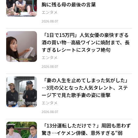
胸に残る母の最後の言葉
エンタメ
2026.08.07
「1日で15万円」人気女優の豪快すぎる
酒の買い物…高級ワインに焼酎まで、長
すぎるレシートにスタッフ絶句
エンタメ
2026.08.07
「妻の人生を止めてしまった気がした」
…3児の父となった人気タレント、ステ
ージ下で見た歌手妻の姿に衝撃
エンタメ
2026.08.07
「13分運転しただけで？」周囲も思わず
驚き…イケメン俳優、意外すぎる“弱