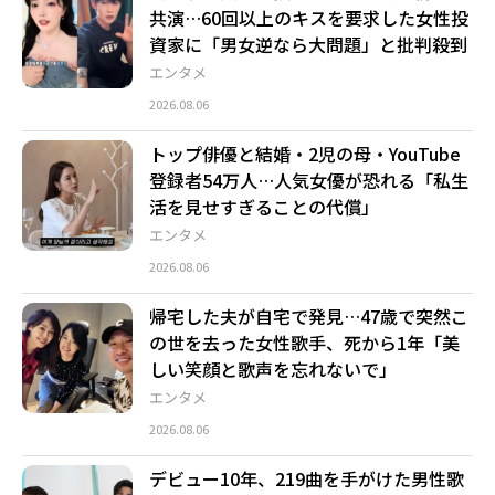
共演…60回以上のキスを要求した女性投
資家に「男女逆なら大問題」と批判殺到
エンタメ
2026.08.06
トップ俳優と結婚・2児の母・YouTube
登録者54万人…人気女優が恐れる「私生
活を見せすぎることの代償」
エンタメ
2026.08.06
帰宅した夫が自宅で発見…47歳で突然こ
の世を去った女性歌手、死から1年「美
しい笑顔と歌声を忘れないで」
エンタメ
2026.08.06
デビュー10年、219曲を手がけた男性歌