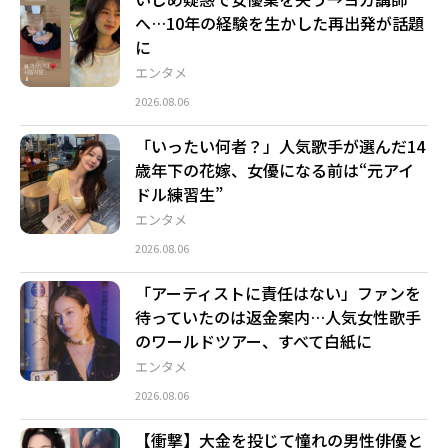
へ…10年の経験を生かした再出発が話題
に
エンタメ
2026.08.06
「いったい何者？」人気歌手が選んだ14
歳年下の花嫁、女優になる前は“元アイ
ドル練習生”
エンタメ
2026.08.06
「アーティストに責任はない」ファンを
待っていたのは返金案内…人気女性歌手
のワールドツアー、すべて白紙に
エンタメ
2026.08.06
【衝撃】大金を投じて憧れの男性俳優と