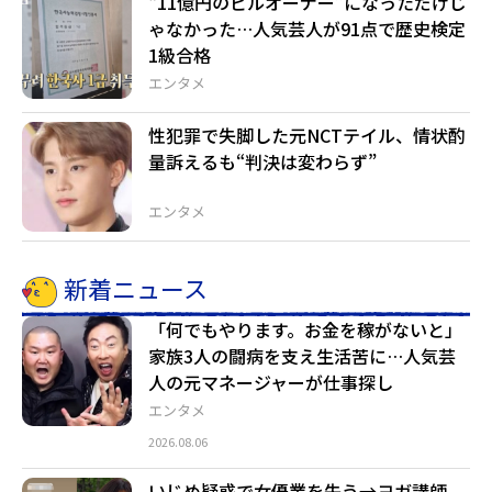
“11億円のビルオーナー”になっただけじ
ゃなかった…人気芸人が91点で歴史検定
1級合格
エンタメ
性犯罪で失脚した元NCTテイル、情状酌
量訴えるも“判決は変わらず”
エンタメ
新着ニュース
「何でもやります。お金を稼がないと」
家族3人の闘病を支え生活苦に…人気芸
人の元マネージャーが仕事探し
エンタメ
2026.08.06
いじめ疑惑で女優業を失う→ヨガ講師