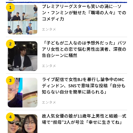
プレミアリーグスターも笑いの渦に…ソ
ン・フンミンが魅せた『職場の人々』での
コメディ力
エンタメ
「子どもが二人なのは予想外だった」バツ
アリ女性との恋で悩む男性出演者、深夜の
告白シーンに騒然
エンタメ
ライブ配信で女性BJを暴行し論争中のMC
ディンドン、SNSで意味深な投稿「自分も
知らない自分を簡単に語られる」
エンタメ
故人気女優の娘が11歳年上男性と結婚…式
場で“叔母”2人が号泣「幸せに生きてね」