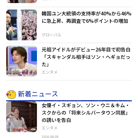
韓国ユン大統領の支持率が40%から46%
に急上昇、再調査で6%ポイントの増加
グローバル
元祖アイドルがデビュー26年目で初告白
「スキャンダル相手はソン・ヘギョだっ
た」
エンタメ
新着ニュース
女優イ・スギョン、ソン・ウニ＆キム・
スクからの「将来シルバータウン同居」
の誘いを告白
エンタメ
2026.08.09