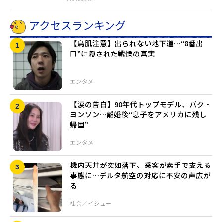
アクセスランキング
【鳥肌注意】出られない地下道…“8番出
口”に隠された戦慄の真実
エンタメ
【涙の告白】90年代トップモデル、パク・
ヨンソン…離婚後“息子をアメリカに残し
帰国”
エンタメ
機内天井が突如落下、乗客が素手で支える
事態に…デルタ航空の対応に不安の声広が
る
社会／イシュー