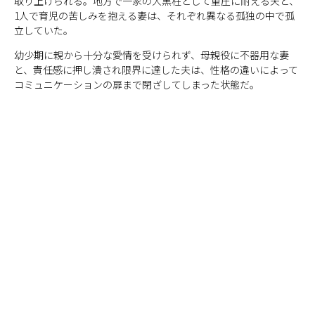
取り上げられる。地方で一家の大黒柱として重圧に耐える夫と、
1人で育児の苦しみを抱える妻は、それぞれ異なる孤独の中で孤
立していた。
幼少期に親から十分な愛情を受けられず、母親役に不器用な妻
と、責任感に押し潰され限界に達した夫は、性格の違いによって
コミュニケーションの扉まで閉ざしてしまった状態だ。