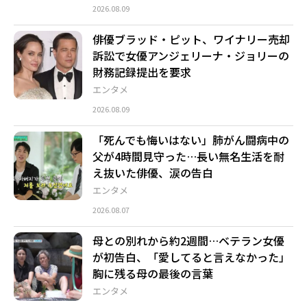
2026.08.09
俳優ブラッド・ピット、ワイナリー売却
訴訟で女優アンジェリーナ・ジョリーの
財務記録提出を要求
エンタメ
2026.08.09
「死んでも悔いはない」肺がん闘病中の
父が4時間見守った…長い無名生活を耐
え抜いた俳優、涙の告白
エンタメ
2026.08.07
母との別れから約2週間…ベテラン女優
が初告白、「愛してると言えなかった」
胸に残る母の最後の言葉
エンタメ