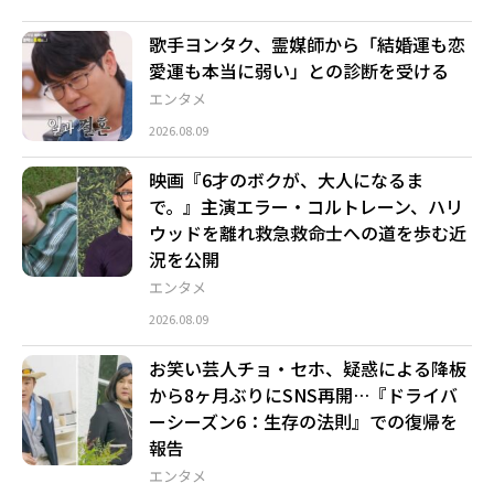
歌手ヨンタク、霊媒師から「結婚運も恋
愛運も本当に弱い」との診断を受ける
エンタメ
2026.08.09
映画『6才のボクが、大人になるま
で。』主演エラー・コルトレーン、ハリ
ウッドを離れ救急救命士への道を歩む近
況を公開
エンタメ
2026.08.09
お笑い芸人チョ・セホ、疑惑による降板
から8ヶ月ぶりにSNS再開…『ドライバ
ーシーズン6：生存の法則』での復帰を
報告
エンタメ