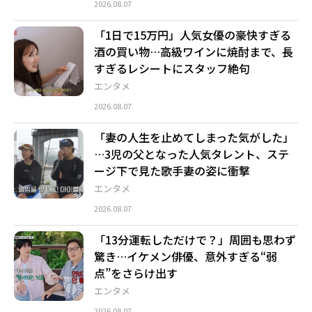
2026.08.07
「1日で15万円」人気女優の豪快すぎる
酒の買い物…高級ワインに焼酎まで、長
すぎるレシートにスタッフ絶句
エンタメ
2026.08.07
「妻の人生を止めてしまった気がした」
…3児の父となった人気タレント、ステ
ージ下で見た歌手妻の姿に衝撃
エンタメ
2026.08.07
「13分運転しただけで？」周囲も思わず
驚き…イケメン俳優、意外すぎる“弱
点”をさらけ出す
エンタメ
2026.08.07