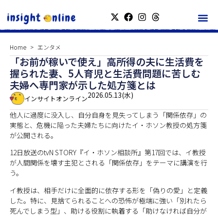
Home
エンタメ
「お前が稼いで使え」高所得の夫に生活費を
握られた妻、5人育児と生活費問題に苦しむ
夫婦へ専門家が示した処方箋とは
2026.05.13(水)
インサイトオンライン
他人に過度に没入し、自分自身を見失ってしまう「関係依存」の
実態と、危機に陥った夫婦たちに向けたイ・ホソン教授の処方箋
が公開される。
12日放送のtvN STORY『イ・ホソン相談所』第17回では、イ教授
が人間関係を壊す主犯とされる「関係依存」をテーマに講演を行
う。
イ教授は、相手だけに全面的に依存する形を「偽りの愛」と定義
した。特に、見捨てられることへの恐怖が極端に強い「別れたら
死んでしまう型」、助ける役割に執着する「助けなければ自分が