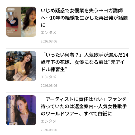
いじめ疑惑で女優業を失う→ヨガ講師
へ…10年の経験を生かした再出発が話題
に
エンタメ
2026.08.06
「いったい何者？」人気歌手が選んだ14
歳年下の花嫁、女優になる前は“元アイ
ドル練習生”
エンタメ
2026.08.06
「アーティストに責任はない」ファンを
待っていたのは返金案内…人気女性歌手
のワールドツアー、すべて白紙に
エンタメ
2026.08.06