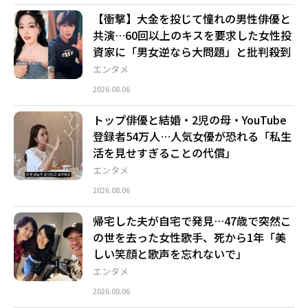
【衝撃】大金を投じて憧れの男性俳優と
共演…60回以上のキスを要求した女性投
資家に「男女逆なら大問題」と批判殺到
エンタメ
2026.08.06
トップ俳優と結婚・2児の母・YouTube
登録者54万人…人気女優が恐れる「私生
活を見せすぎることの代償」
エンタメ
2026.08.06
帰宅した夫が自宅で発見…47歳で突然こ
の世を去った女性歌手、死から1年「美
しい笑顔と歌声を忘れないで」
エンタメ
2026.08.06