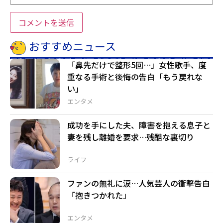
おすすめニュース
「鼻先だけで整形5回…」女性歌手、度
重なる手術と後悔の告白「もう戻れな
い」
エンタメ
成功を手にした夫、障害を抱える息子と
妻を残し離婚を要求…残酷な裏切り
ライフ
ファンの無礼に涙…人気芸人の衝撃告白
「抱きつかれた」
エンタメ