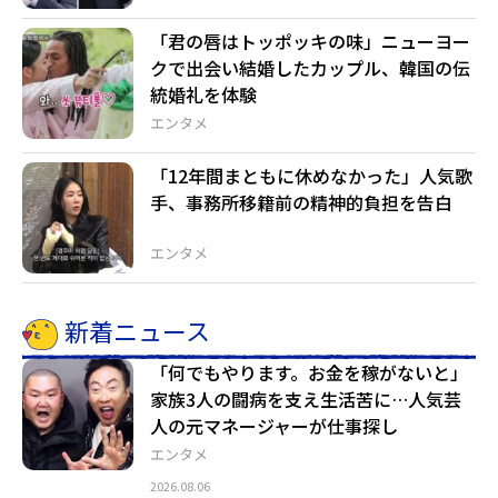
「君の唇はトッポッキの味」ニューヨー
クで出会い結婚したカップル、韓国の伝
統婚礼を体験
エンタメ
「12年間まともに休めなかった」人気歌
手、事務所移籍前の精神的負担を告白
エンタメ
新着ニュース
「何でもやります。お金を稼がないと」
家族3人の闘病を支え生活苦に…人気芸
人の元マネージャーが仕事探し
エンタメ
2026.08.06