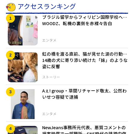
アクセスランキング
ブラジル留学からフィリピン国際学校へ…
WOODZ、転機の裏側を赤裸々告白
エンタメ
虹の橋を渡る直前、猫が見せた涙の行動…
14歳の犬に寄り添い続けた「妹」のような
姿に反響
ストーリー
Aぇ! group・草間リチャード敬太、公然わ
いせつ容疑で逮捕
エンタメ
NewJeans事務所元代表、悪質コメントの
損害賠償で一部勝訴…SNS時代の誹謗中傷