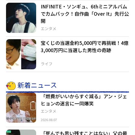
INFINITE・ソンギュ、6thミニアルバム
でカムバック！自作曲「Over It」先行公
開
エンタメ
宝くじの当選金約5,000円で再挑戦！4億
3,000万円に当選した男性の奇跡
ライフ
新着ニュース
「燃費がいいからすぐ減る」アン・ジェ
ヒョンの迷言に一同爆笑
エンタメ
2026.08.07
「死んでも思い残すことはない」父の最