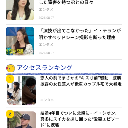
した障害を持つ弟との日々
エンタメ
2026.08.07
「演技が出てこなかった」イ・テランが
明かすベッドシーン撮影を断った理由
エンタメ
2026.08.07
アクセスランキング
恋人の前でまさかの“キス寸前”騒動…腹筋
披露の女性芸人が後輩カップル宅で大暴走
エンタメ
結婚4年目でついに父親に…イ・シオン、
真冬にスイカを探し回った“愛妻エピソー
ド”に反響