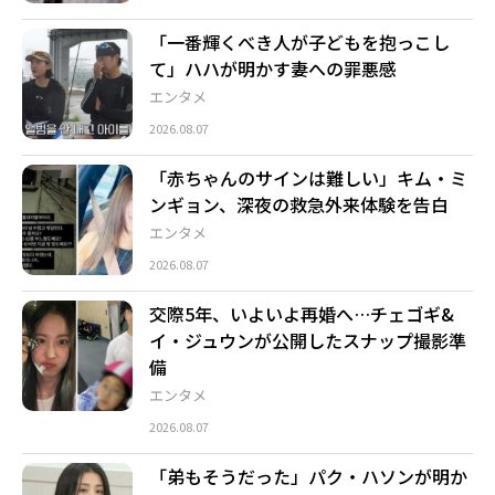
「一番輝くべき人が子どもを抱っこし
て」ハハが明かす妻への罪悪感
エンタメ
2026.08.07
「赤ちゃんのサインは難しい」キム・ミ
ンギョン、深夜の救急外来体験を告白
エンタメ
2026.08.07
交際5年、いよいよ再婚へ…チェゴギ&
イ・ジュウンが公開したスナップ撮影準
備
エンタメ
2026.08.07
「弟もそうだった」パク・ハソンが明か