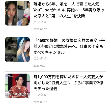
離婚から6年、娘を一人で育てた人気
YouTuberがついに再婚へ…5年寄り添っ
た恋人と“第二の人生”を決断
エンタメ
2026.08.07
「46歳で妊娠」の女優に突然の異変…午
前0時40分に救急外来へ、仕事の予定も
すべてキャンセル
エンタメ
2026.08.07
月1,000万円を稼いだのに…人気芸人が
明かした“浪費人生”、さらに事業で2億
円失った過去
エンタメ
2026.08.07