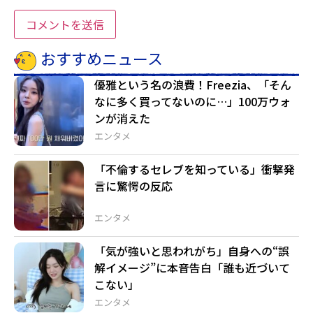
おすすめニュース
優雅という名の浪費！Freezia、「そん
なに多く買ってないのに…」100万ウォ
ンが消えた
エンタメ
「不倫するセレブを知っている」衝撃発
言に驚愕の反応
エンタメ
「気が強いと思われがち」自身への“誤
解イメージ”に本音告白「誰も近づいて
こない」
エンタメ