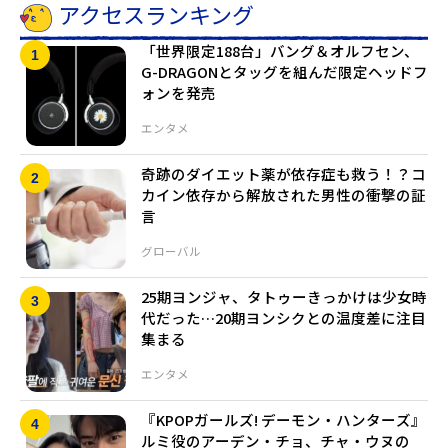
アクセスランキング
「世界限定188台」バング＆オルフセン、
G-DRAGONとタッグを組んだ限定ヘッドフ
ォンを発売
エンタメ
奇跡のダイエット薬が依存症も救う！？コ
カイン依存から解放された男性の衝撃の証
言
グローバル
25期ヨンジャ、タトゥーきっかけは少女時
代だった…20期ヨンシクとの温度差に注目
集まる
エンタメ
『KPOPガールズ! デーモン・ハンターズ』
ルミ役のアーデン・チョ、チャ・ウヌの