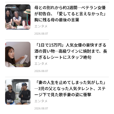
母との別れから約2週間…ベテラン女優
が初告白、「愛してると言えなかった」
胸に残る母の最後の言葉
エンタメ
2026.08.07
「1日で15万円」人気女優の豪快すぎる
酒の買い物…高級ワインに焼酎まで、長
すぎるレシートにスタッフ絶句
エンタメ
2026.08.07
「妻の人生を止めてしまった気がした」
…3児の父となった人気タレント、ステ
ージ下で見た歌手妻の姿に衝撃
エンタメ
2026.08.07