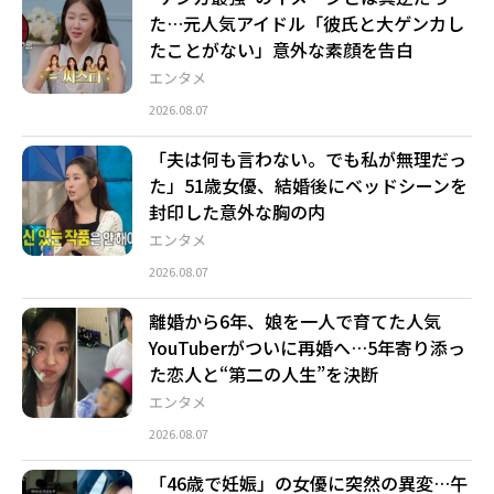
た…元人気アイドル「彼氏と大ゲンカし
たことがない」意外な素顔を告白
エンタメ
2026.08.07
「夫は何も言わない。でも私が無理だっ
た」51歳女優、結婚後にベッドシーンを
封印した意外な胸の内
エンタメ
2026.08.07
離婚から6年、娘を一人で育てた人気
YouTuberがついに再婚へ…5年寄り添っ
た恋人と“第二の人生”を決断
エンタメ
2026.08.07
「46歳で妊娠」の女優に突然の異変…午