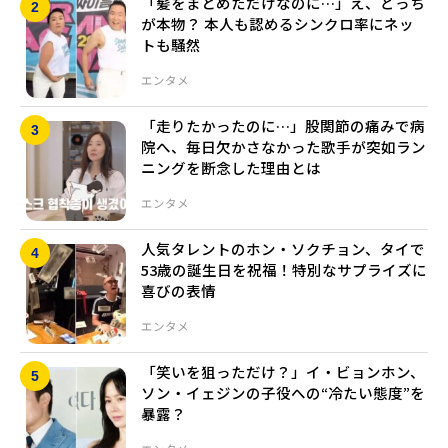
「髪をまとめただけなのに…」え、どっち
が本物？ 本人も認めるシンクロ率にネッ
トも騒然
エンタメ
「走りたかったのに…」股関節の痛みで病
院へ、毎日欠かさなかった歌手が突如ラン
ニングを断念した理由とは
エンタメ
人気タレントのホン・ソクチョン、タイで
53歳の誕生日を祝福！特別なサプライズに
喜びの表情
エンタメ
「笑いを狙っただけ？」イ・ビョンホン、
ソン・イェジンの子役への“冷たい態度”を
暴露？