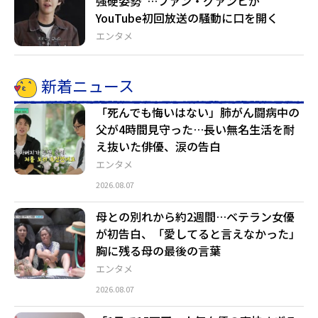
強硬姿勢”…ファン・グァンヒが
YouTube初回放送の騒動に口を開く
エンタメ
新着ニュース
「死んでも悔いはない」肺がん闘病中の
父が4時間見守った…長い無名生活を耐
え抜いた俳優、涙の告白
エンタメ
2026.08.07
母との別れから約2週間…ベテラン女優
が初告白、「愛してると言えなかった」
胸に残る母の最後の言葉
エンタメ
2026.08.07