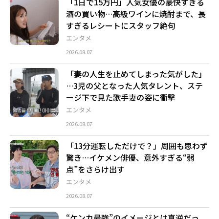
「1日で15万円」人気女優の豪快すぎる
酒の買い物…高級ワインに焼酎まで、長
すぎるレシートにスタッフ絶句
エンタメ
2026.08.07
「妻の人生を止めてしまった気がした」
…3児の父となった人気タレント、ステ
ージ下で見た歌手妻の姿に衝撃
エンタメ
2026.08.07
「13分運転しただけで？」周囲も思わず
驚き…イケメン俳優、意外すぎる“弱
点”をさらけ出す
エンタメ
2026.08.07
“ケンカ最強”のイメージとは真逆だっ