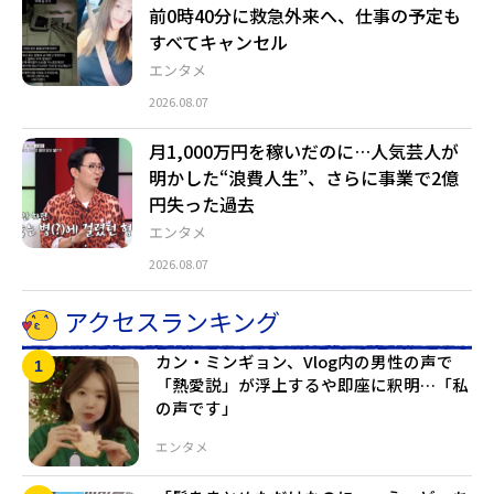
前0時40分に救急外来へ、仕事の予定も
すべてキャンセル
エンタメ
2026.08.07
月1,000万円を稼いだのに…人気芸人が
明かした“浪費人生”、さらに事業で2億
円失った過去
エンタメ
2026.08.07
アクセスランキング
カン・ミンギョン、Vlog内の男性の声で
「熱愛説」が浮上するや即座に釈明…「私
の声です」
エンタメ