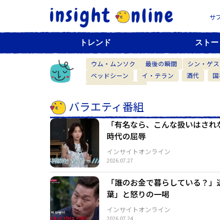
サ
トレンド
ストー
ウム・ムンソク
最後の瞬間
シン・ゲス
ベッドシーン
イ・テラン
酒代
国
ベーカリーカフェ
バラエティ番組
「有名なら、こんな扱いはされ
時代の屈辱
インサイトオンライン
2026.07.27
「誰のお金で暮らしている？」
葉」と怒りの一喝
インサイトオンライン
2026.07.24