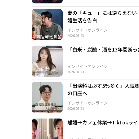
妻の「キュー」には逆らえない
婚生活を告白
インサイトオンライン
2026.07.23
「白米・炭酸・酒を13年間断っ
インサイトオンライン
2026.07.23
「出演料は必ず5％多く」人気
の口座へ
インサイトオンライン
2026.07.21
離婚→カフェ休業→TikTok