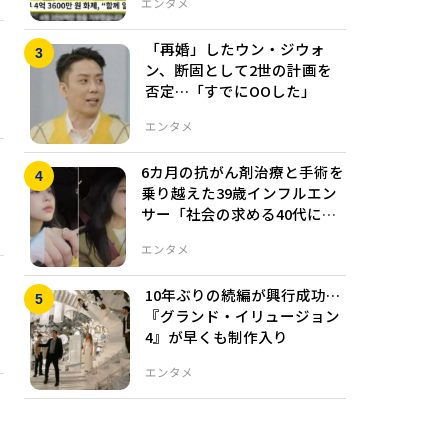
エンタメ
「再婚」したウン・ジウォ
ン、断固として2世の計画を
否定…「すでにOOした」
エンタメ
6カ月の抗がん剤治療と手術を
乗り越えた39歳インフルエン
サー「社会の求める40代にな
れなかった」
エンタメ
10年ぶりの続編が興行成功…
『グランド・イリュージョン
4』が早くも制作入り
エンタメ