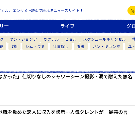
ブカル、エンタメ…読んで語れるニュースサイト！
リー
ライフ
グ
ク
ヤン・ジョンア
カクテル
ビョル
スケジュールキャンセル
花
7期
シム・ウヌ
仕事探し
看護
ハン・ギョンホ
ユ
なかった」仕切りなしのシャワーシーン撮影…涙で耐えた無名
退職を勧めた恋人に収入を誇示…人気タレントが「最悪の言