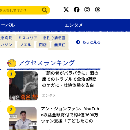
ローバル
エンタメ
救急病院
ミスコリア
急性心筋梗塞
もっと見る
・ハジン
ノエル
閉店
無責任
仲間意識
アクセスランキング
「顔の骨がバラバラに」酒の
席でのトラブルで全治8週間
のケガに…壮絶体験を告白
エンタメ
アン・ジョンファン、YouTub
e収益全額寄付で約4億3600万
ウォン支援「子どもたちの夢
を守りたい」