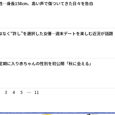
性…身長158cm、高い声で傷ついてきた日々を告白
はなく“許し”を選択した女優…週末デートを楽しむ近況が話題
安定期に入り赤ちゃんの性別を初公開「秋に会える」
3
4
5
…
11