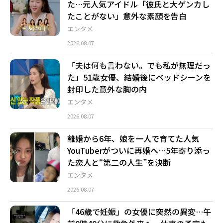
た…元人気アイドル「彼氏と大ゲンカし
たことがない」意外な素顔を告白
エンタメ
2026.08.07
「夫は何も言わない。でも私が無理だっ
た」51歳女優、結婚後にベッドシーンを
封印した意外な胸の内
エンタメ
2026.08.07
離婚から6年、娘を一人で育てた人気
YouTuberがついに再婚へ…5年寄り添っ
た恋人と“第二の人生”を決断
エンタメ
2026.08.07
「46歳で妊娠」の女優に突然の異変…午