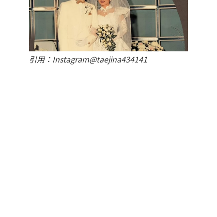
引用：Instagram@taejina434141