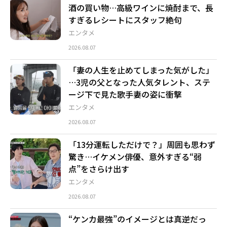
酒の買い物…高級ワインに焼酎まで、長
すぎるレシートにスタッフ絶句
エンタメ
2026.08.07
「妻の人生を止めてしまった気がした」
…3児の父となった人気タレント、ステ
ージ下で見た歌手妻の姿に衝撃
エンタメ
2026.08.07
「13分運転しただけで？」周囲も思わず
驚き…イケメン俳優、意外すぎる“弱
点”をさらけ出す
エンタメ
2026.08.07
“ケンカ最強”のイメージとは真逆だっ