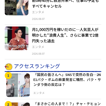
前0時40分に救急外来へ、仕事の予定も
すべてキャンセル
エンタメ
2026.08.07
月1,000万円を稼いだのに…人気芸人が
明かした“浪費人生”、さらに事業で2億
円失った過去
エンタメ
2026.08.07
アクセスランキング
「国民の皆さんへ」SNSで突然の告白…2N
E1パク・ボムの麻薬発言に騒然、パク・サ
ンダラ側の反応は？
エンタメ
「まさかこの人まで！？」チャ・テヒョン