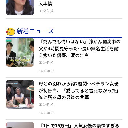
入事情
エンタメ
新着ニュース
「死んでも悔いはない」肺がん闘病中の
父が4時間見守った…長い無名生活を耐
え抜いた俳優、涙の告白
エンタメ
2026.08.07
母との別れから約2週間…ベテラン女優
が初告白、「愛してると言えなかった」
胸に残る母の最後の言葉
エンタメ
2026.08.07
「1日で15万円」人気女優の豪快すぎる