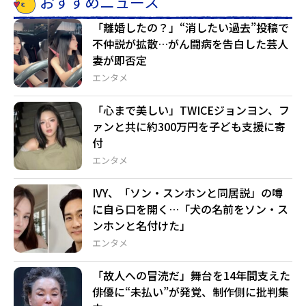
おすすめニュース
「離婚したの？」“消したい過去”投稿で
不仲説が拡散…がん闘病を告白した芸人
妻が即否定
エンタメ
「心まで美しい」TWICEジョンヨン、フ
ァンと共に約300万円を子ども支援に寄
付
エンタメ
IVY、「ソン・スンホンと同居説」の噂
に自ら口を開く…「犬の名前をソン・ス
ンホンと名付けた」
エンタメ
「故人への冒涜だ」舞台を14年間支えた
俳優に“未払い”が発覚、制作側に批判集