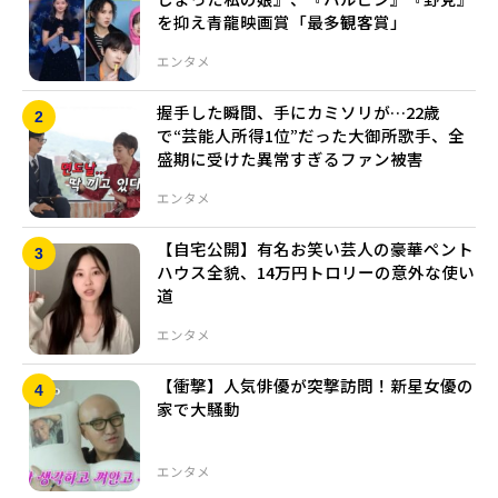
を抑え青龍映画賞「最多観客賞」
エンタメ
握手した瞬間、手にカミソリが…22歳
で“芸能人所得1位”だった大御所歌手、全
盛期に受けた異常すぎるファン被害
エンタメ
【自宅公開】有名お笑い芸人の豪華ペント
ハウス全貌、14万円トロリーの意外な使い
道
エンタメ
【衝撃】人気俳優が突撃訪問！新星女優の
家で大騒動
エンタメ