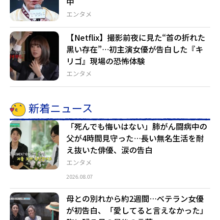
中
エンタメ
【Netflix】撮影前夜に見た“首の折れた
黒い存在”…初主演女優が告白した『キ
リゴ』現場の恐怖体験
エンタメ
新着ニュース
「死んでも悔いはない」肺がん闘病中の
父が4時間見守った…長い無名生活を耐
え抜いた俳優、涙の告白
エンタメ
2026.08.07
母との別れから約2週間…ベテラン女優
が初告白、「愛してると言えなかった」