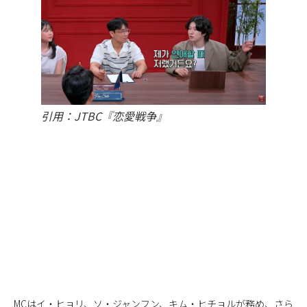
引用：JTBC『恋愛戦争』
MCはイ・ヒョリ、ソ・ジャンフン、キム・ヒチョルが務め、さら