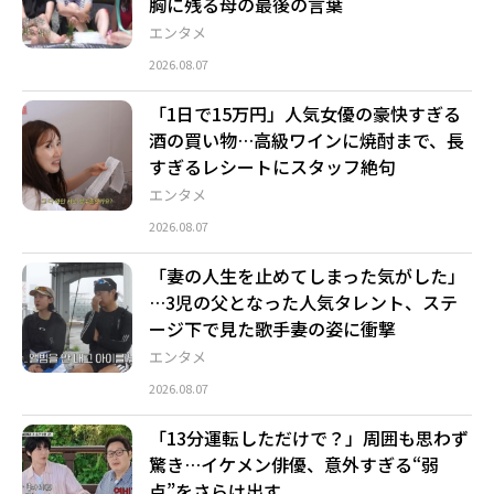
胸に残る母の最後の言葉
エンタメ
2026.08.07
「1日で15万円」人気女優の豪快すぎる
酒の買い物…高級ワインに焼酎まで、長
すぎるレシートにスタッフ絶句
エンタメ
2026.08.07
「妻の人生を止めてしまった気がした」
…3児の父となった人気タレント、ステ
ージ下で見た歌手妻の姿に衝撃
エンタメ
2026.08.07
「13分運転しただけで？」周囲も思わず
驚き…イケメン俳優、意外すぎる“弱
点”をさらけ出す