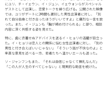
にユリ、チ・イェウン、イ・ジュン、イェウォンらがスペシャル
ゲストとして出演し、恋愛トークを繰り広げる。公開された映像
では、ユリがデートに2時間も遅刻した男性出演者に対し、「別
れて自分自身と付き合ったほうがいいですよ」と痛烈な一言を放
った。また、イ・ジュンも「胸が締め付けられる」と語り、相談
内容に深く共感する姿を見せた。
特に、歯に衣着せぬアドバイスを送るイ・ヒョリの活躍が目立っ
た。イ・ヒョリは恋人との関係に悩む女性出演者に対し、「別の
男性と付き合えばいいじゃない」「そういう話が不快なのよ」と
率直な意見を述べる一方、若者たちへ温かいエールも送った。
ソ・ジャンフンもまた、「それは自信じゃなくて無礼なんだ」
「この人が人生のすべてじゃない」と現実的な助言を続けた。