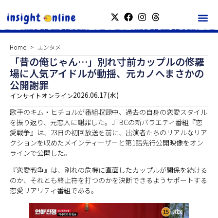
Home
エンタメ
「昔の俺じゃん…」別れ寸前カップルの修羅
場に人気アイドルが動揺、元カノへまさかの
公開謝罪
2026.06.17(水)
インサイトオンライン
歌手のキム・ヒチョルが番組収録中、過去の自身の恋愛スタイル
を振り返り、元恋人に謝罪した。JTBCの新バラエティ番組『恋
愛戦争』は、23日の初回放送を前に、出演者たちのリアルなリア
クションを収めたメインティーザーと第1話先行公開映像をオン
ラインで公開した。
『恋愛戦争』は、別れの危機に直面したカップルが関係を続ける
のか、それとも終止符を打つのかを決断できるようサポートする
恋愛リアリティ番組である。