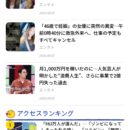
エンタメ
2026.08.07
「46歳で妊娠」の女優に突然の異変…午
前0時40分に救急外来へ、仕事の予定も
すべてキャンセル
エンタメ
2026.08.07
月1,000万円を稼いだのに…人気芸人が
明かした“浪費人生”、さらに事業で2億
円失った過去
エンタメ
2026.08.07
アクセスランキング
「562万人が選んだ」…『ゾンビになって
しまった私の娘』、『ハルビン』『野党』