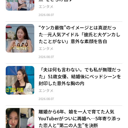
エンタメ
2026.08.07
“ケンカ最強”のイメージとは真逆だっ
た…元人気アイドル「彼氏と大ゲンカし
たことがない」意外な素顔を告白
エンタメ
2026.08.07
「夫は何も言わない。でも私が無理だっ
た」51歳女優、結婚後にベッドシーンを
封印した意外な胸の内
エンタメ
2026.08.07
離婚から6年、娘を一人で育てた人気
YouTuberがついに再婚へ…5年寄り添っ
た恋人と“第二の人生”を決断