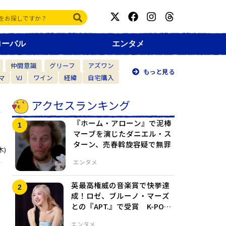
ローバル
エンタメ
仲間意識
グリーフ
アズワン
もっと見る
マ
VJ
ワイン
経緯
自宅購入
アクセスランキング
『ホーム・アローン』で泥棒
マーブを演じたダニエル・ス
ターン、売春斡旋容疑で無罪
木)
エンタメ
英最高権威の音楽賞で快挙達
成！ロゼ、ブルーノ・マーズ
との『APT.』で受賞 K-POP
の新時代を証明
エンタメ