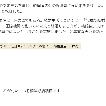
い』で文定王后を演じ、韓国国内外の視聴者に強い印象を残した。
へと転身した。
、現在は一児の母でもある。結婚生活については、「42歳で結婚
、「国際機関で働いていた夫と結婚しましたが、結婚後、夫は
簡単ではないということを実感しました」と率直な思いを語っ
財団
宮廷女官チャングムの誓い
結婚生活
韓流
。
※
が付いている欄は必須項目です