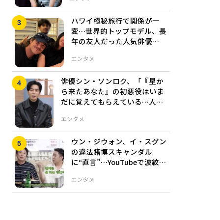
ハワイ極秘旅行で関係が一
変…世界的トップモデル、長
年の友人だった人気俳優
と“恋人”に
エンタメ
俳優シン・ソンロク、「『星か
ら来たあなた』の初悪役はいま
だに覚えてもらえている…人生
作は『カイロス～運命を変える1
エンタメ
分～』」
ウン・ジウォン、イ・スグン
の違法賭博スキャンダル
に“直言”…YouTubeで波紋広
がる
エンタメ