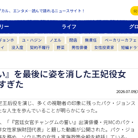
ブカル、エンタメ…読んで語れるニュースサイト！
リー
ライフ
グ
ギョンホ
ユ・ハジン
ノエル
閉店
無責任
ベーカリーカフェ
カイ
没入度
契約不履行
野菜
男性俳優
女性投資家
短編ドラ
い』を最後に姿を消した王妃役女
すぎた
2026.07.09(
定王后役を演じ、多くの視聴者の印象に残ったパク・ジョンス
たな人生を歩んでいることが明らかになった。
では、「『宮廷女官チャングムの誓い』出演俳優・元MCのパク・
市女性家族財団代表」と題した動画が公開された。パク・ジョ
事を務め、ソウル市の女性・家族政策全般を統括している。