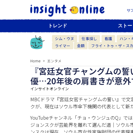
サ
トレンド
ストー
シム・ウヌ
仕事探し
看護
ハン・
ライマー
金額
フライ・トゥ・ザ・ス
Home
エンタメ
『宮廷女官チャングムの誓
優…20年後の肩書きが意外
インサイトオンライン
MBCドラマ『宮廷女官チャングムの誓い』で文
クが、現在はソウル市傘下機関の代表として新
YouTubeチャンネル「チョ・ウンジュのQ」
ジョンスクが芸能界を離れて選んだ道｜ソウル
ンスクは現在、ソウル市女性家族財団の代表理