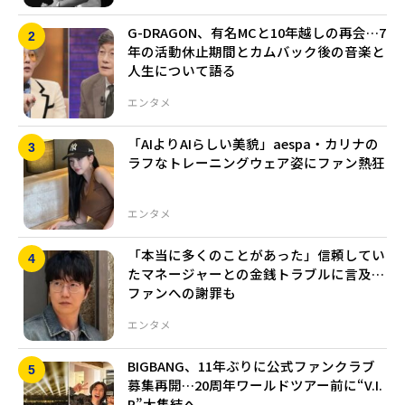
G-DRAGON、有名MCと10年越しの再会…7
年の活動休止期間とカムバック後の音楽と
人生について語る
エンタメ
「AIよりAIらしい美貌」aespa・カリナの
ラフなトレーニングウェア姿にファン熱狂
エンタメ
「本当に多くのことがあった」信頼してい
たマネージャーとの金銭トラブルに言及…
ファンへの謝罪も
エンタメ
BIGBANG、11年ぶりに公式ファンクラブ
募集再開…20周年ワールドツアー前に“V.I.
P”大集結へ