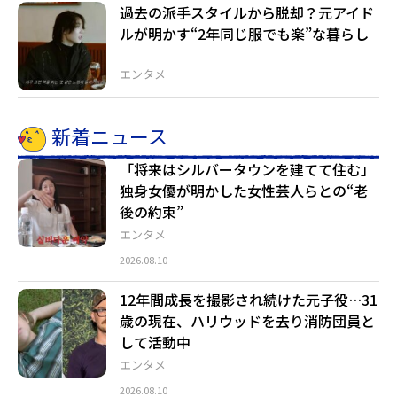
過去の派手スタイルから脱却？元アイド
ルが明かす“2年同じ服でも楽”な暮らし
エンタメ
新着ニュース
「将来はシルバータウンを建てて住む」
独身女優が明かした女性芸人らとの“老
後の約束”
エンタメ
2026.08.10
12年間成長を撮影され続けた元子役…31
歳の現在、ハリウッドを去り消防団員と
して活動中
エンタメ
2026.08.10