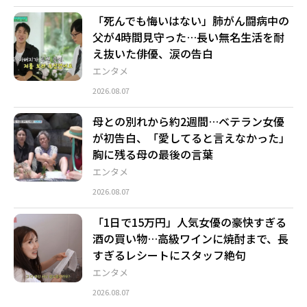
「死んでも悔いはない」肺がん闘病中の
父が4時間見守った…長い無名生活を耐
え抜いた俳優、涙の告白
エンタメ
2026.08.07
母との別れから約2週間…ベテラン女優
が初告白、「愛してると言えなかった」
胸に残る母の最後の言葉
エンタメ
2026.08.07
「1日で15万円」人気女優の豪快すぎる
酒の買い物…高級ワインに焼酎まで、長
すぎるレシートにスタッフ絶句
エンタメ
2026.08.07