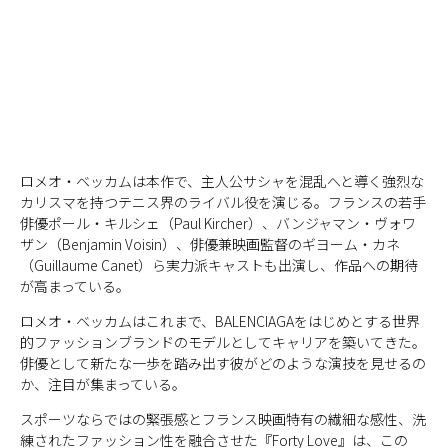
ロメオ・ベッカムは本作で、主人公サシャを混乱へと導く強烈な
カリスマを持つテニス界のライバル役を演じる。フランスの若手
俳優ポール・キルシェ（Paul Kircher）、バンジャマン・ヴォワ
ザン（Benjamin Voisin）、俳優兼映画監督のギヨーム・カネ
（Guillaume Canet）ら実力派キャストも出演し、作品への期待
が高まっている。
ロメオ・ベッカムはこれまで、BALENCIAGAをはじめとする世界
的ファッションブランドのモデルとしてキャリアを築いてきた。
俳優として新たな一歩を踏み出す彼がどのような演技を見せるの
か、注目が集まっている。
スポーツならではの緊張感とフランス映画特有の繊細な感性、洗
練されたファッション性を融合させた『Forty Love』は、この