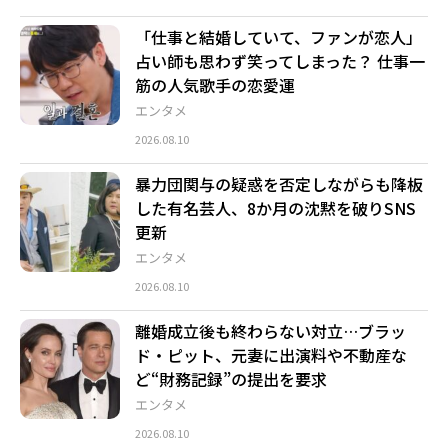
「仕事と結婚していて、ファンが恋人」
占い師も思わず笑ってしまった？ 仕事一
筋の人気歌手の恋愛運
エンタメ
2026.08.10
暴力団関与の疑惑を否定しながらも降板
した有名芸人、8か月の沈黙を破りSNS
更新
エンタメ
2026.08.10
離婚成立後も終わらない対立…ブラッ
ド・ピット、元妻に出演料や不動産な
ど“財務記録”の提出を要求
エンタメ
2026.08.10