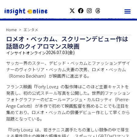
Home
エンタメ
ロメオ・ベッカム、スクリーンデビュー作は
話題のクィアロマンス映画
2026.07.03(金)
インサイトオンライン
サッカー界のスター、デビッド・ベッカムとファッションデザイ
ナーのヴィクトリア・ベッカム夫妻の次男、ロメオ・ベッカム
（Romeo Beckham）が映画界に進出する。
フランス映画『Forty Love』の製作陣はこのほど主要キャストを
発表し、初の公式スチール写真を公開した。世界的ファッション
フォトグラファーのピエール＝アンジュ・カルロッティ（Pierre-
Ange Carlotti）が本作で初めて映画監督を務めることでも注目を
集めており、ロメオ・ベッカムの俳優デビュー作として早くから
話題となっている。
『Forty Love』は、若きテニス選手たちの激しい競争の中で芽生
える男性同士の複雑な感情を描く、スポーツ・LGBTQ+ロマンス