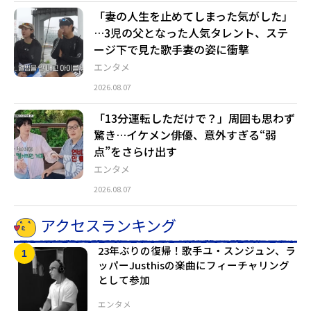
「妻の人生を止めてしまった気がした」
…3児の父となった人気タレント、ステ
ージ下で見た歌手妻の姿に衝撃
エンタメ
2026.08.07
「13分運転しただけで？」周囲も思わず
驚き…イケメン俳優、意外すぎる“弱
点”をさらけ出す
エンタメ
2026.08.07
アクセスランキング
23年ぶりの復帰！歌手ユ・スンジュン、ラ
ッパーJusthisの楽曲にフィーチャリング
として参加
エンタメ