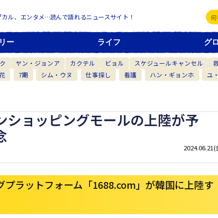
ブカル、エンタメ…読んで語れるニュースサイト！
リー
ライフ
グ
ク
ヤン・ジョンア
カクテル
ビョル
スケジュールキャンセル
花
7期
シム・ウヌ
仕事探し
看護
ハン・ギョンホ
ユ
インショッピングモールの上陸が予
念
2024.06.21(
プラットフォーム「1688.com」が韓国に上陸す