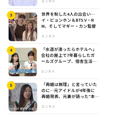
エンタメ
世界を制した4人の出会い…
イ・ビョンホン＆BTS V・R
M、そしてマギー・カン監督
エンタメ
「水道が凍ったらホテルへ」
会社の屋上で7年暮らしたガ
ールズグループ、宿舎生活の
裏側を告白
エンタメ
「再婚は無理」と言っていた
のに…元アイドルが4年後に
再婚発表、元妻が語った“本
当の心配”
エンタメ