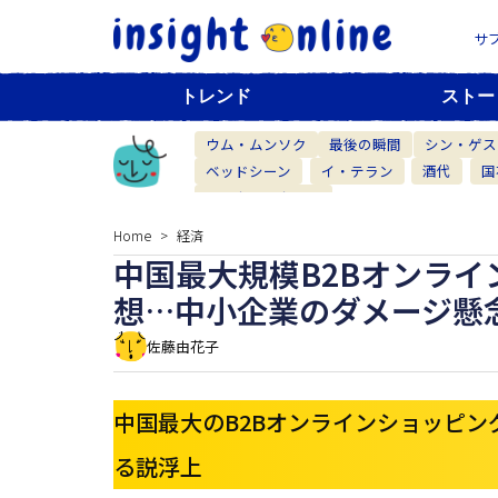
サ
トレンド
ストー
ウム・ムンソク
最後の瞬間
シン・ゲス
ベッドシーン
イ・テラン
酒代
国
ベーカリーカフェ
Home
経済
中国最大規模B2Bオンラ
想…中小企業のダメージ懸
佐藤由花子
中国最大のB2Bオンラインショッピング
る説浮上