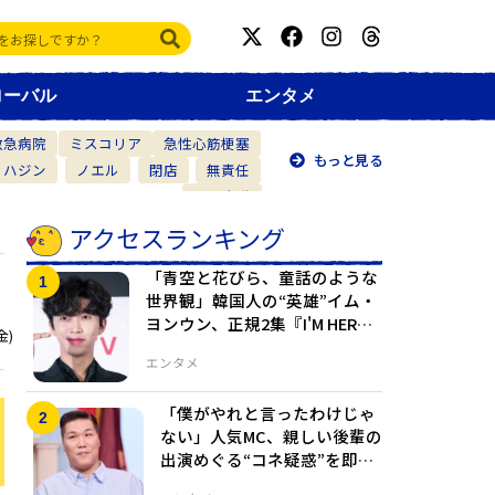
ローバル
エンタメ
救急病院
ミスコリア
急性心筋梗塞
もっと見る
・ハジン
ノエル
閉店
無責任
仲間意識
アクセスランキング
「青空と花びら、童話のような
世界観」韓国人の“英雄”イム・
ヨンウン、正規2集『I'M HERO
金)
2』でついにカムバック！
エンタメ
「僕がやれと言ったわけじゃ
ない」人気MC、親しい後輩の
出演めぐる“コネ疑惑”を即否
定