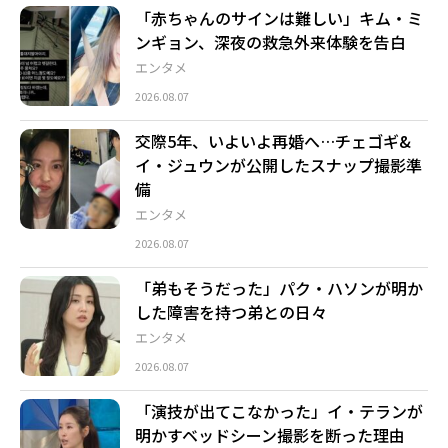
「赤ちゃんのサインは難しい」キム・ミ
ンギョン、深夜の救急外来体験を告白
エンタメ
2026.08.07
交際5年、いよいよ再婚へ…チェゴギ&
イ・ジュウンが公開したスナップ撮影準
備
エンタメ
2026.08.07
「弟もそうだった」パク・ハソンが明か
した障害を持つ弟との日々
エンタメ
2026.08.07
「演技が出てこなかった」イ・テランが
明かすベッドシーン撮影を断った理由