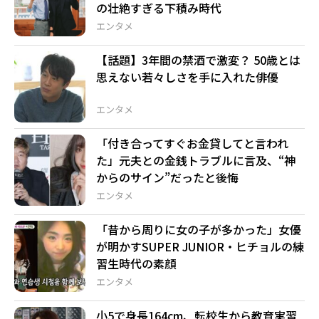
の壮絶すぎる下積み時代
エンタメ
【話題】3年間の禁酒で激変？ 50歳とは
思えない若々しさを手に入れた俳優
エンタメ
「付き合ってすぐお金貸してと言われ
た」元夫との金銭トラブルに言及、“神
からのサイン”だったと後悔
エンタメ
「昔から周りに女の子が多かった」女優
が明かすSUPER JUNIOR・ヒチョルの練
習生時代の素顔
エンタメ
小5で身長164cm、転校生から教育実習