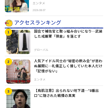
エンタメ
2026.08.07
アクセスランキング
国会で補佐官と取っ組み合いになり…武装
した戒厳軍「弾倉」を落とす
グローバル
人気アイドル同士の“秘密の飲み会”が思わ
ぬ展開に…礼儀正しく接していた本人だけ
「記憶がない」
エンタメ
【鳥肌注意】出られない地下道…“8番出
口”に隠された戦慄の真実