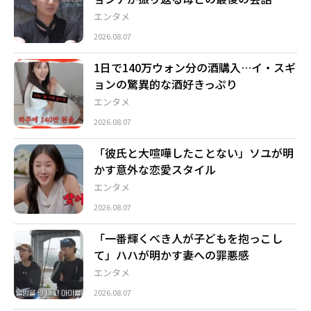
エンタメ
2026.08.07
1日で140万ウォン分の酒購入…イ・スギ
ョンの驚異的な酒好きっぷり
エンタメ
2026.08.07
「彼氏と大喧嘩したことない」ソユが明
かす意外な恋愛スタイル
エンタメ
2026.08.07
「一番輝くべき人が子どもを抱っこし
て」ハハが明かす妻への罪悪感
エンタメ
2026.08.07