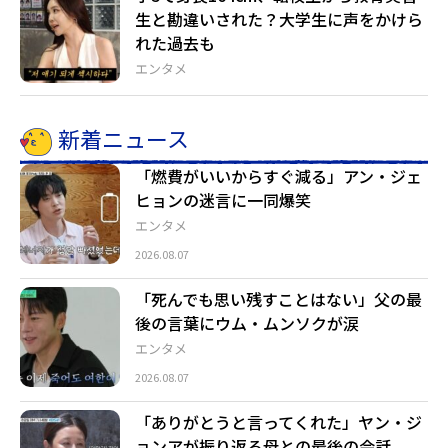
生と勘違いされた？大学生に声をかけら
れた過去も
エンタメ
新着ニュース
「燃費がいいからすぐ減る」アン・ジェ
ヒョンの迷言に一同爆笑
エンタメ
2026.08.07
「死んでも思い残すことはない」父の最
後の言葉にウム・ムンソクが涙
エンタメ
2026.08.07
「ありがとうと言ってくれた」ヤン・ジ
ョンアが振り返る母との最後の会話