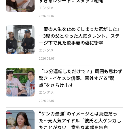
すぎるレシートにスタッフ絶句
エンタメ
2026.08.07
「妻の人生を止めてしまった気がした」
…3児の父となった人気タレント、ステ
ージ下で見た歌手妻の姿に衝撃
エンタメ
2026.08.07
「13分運転しただけで？」周囲も思わず
驚き…イケメン俳優、意外すぎる“弱
点”をさらけ出す
エンタメ
2026.08.07
“ケンカ最強”のイメージとは真逆だっ
た…元人気アイドル「彼氏と大ゲンカし
たことがない」意外な素顔を告白