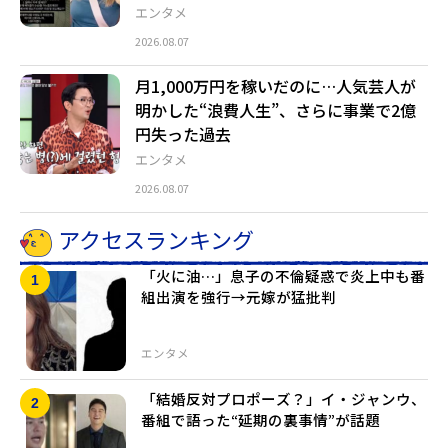
エンタメ
2026.08.07
月1,000万円を稼いだのに…人気芸人が
明かした“浪費人生”、さらに事業で2億
円失った過去
エンタメ
2026.08.07
アクセスランキング
「火に油…」息子の不倫疑惑で炎上中も番
組出演を強行→元嫁が猛批判
エンタメ
「結婚反対プロポーズ？」イ・ジャンウ、
番組で語った“延期の裏事情”が話題