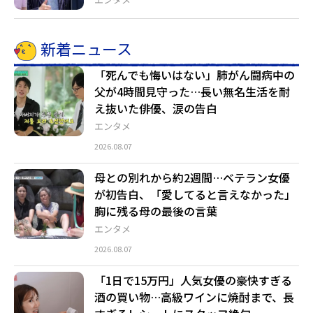
新着ニュース
「死んでも悔いはない」肺がん闘病中の
父が4時間見守った…長い無名生活を耐
え抜いた俳優、涙の告白
エンタメ
2026.08.07
母との別れから約2週間…ベテラン女優
が初告白、「愛してると言えなかった」
胸に残る母の最後の言葉
エンタメ
2026.08.07
「1日で15万円」人気女優の豪快すぎる
酒の買い物…高級ワインに焼酎まで、長