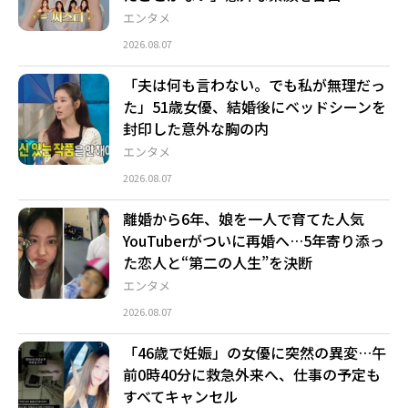
エンタメ
2026.08.07
「夫は何も言わない。でも私が無理だっ
た」51歳女優、結婚後にベッドシーンを
封印した意外な胸の内
エンタメ
2026.08.07
離婚から6年、娘を一人で育てた人気
YouTuberがついに再婚へ…5年寄り添っ
た恋人と“第二の人生”を決断
エンタメ
2026.08.07
「46歳で妊娠」の女優に突然の異変…午
前0時40分に救急外来へ、仕事の予定も
すべてキャンセル