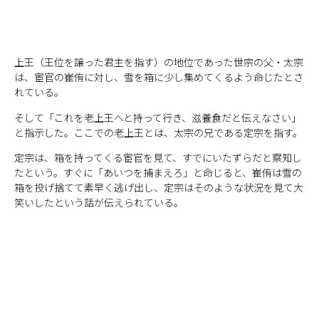
上王（王位を譲った君主を指す）の地位であった世宗の父・太宗
は、宦官の崔侑に対し、雪を箱に少し集めてくるよう命じたとさ
れている。
そして「これを老上王へと持って行き、滋養食だと伝えなさい」
と指示した。ここでの老上王とは、太宗の兄である定宗を指す。
定宗は、箱を持ってくる宦官を見て、すでにいたずらだと察知し
たという。すぐに「あいつを捕まえろ」と命じると、崔侑は雪の
箱を投げ捨てて素早く逃げ出し、定宗はそのような状況を見て大
笑いしたという話が伝えられている。