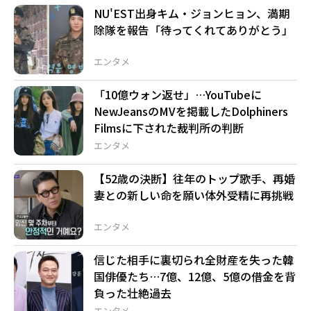
NU'EST出身キム・ジョンヒョン、満期
除隊を報告「待ってくれてありがとう」
エンタメ
「10億ウォン返せ」…YouTubeに
NewJeansのMVを掲載したDolphiners
Filmsに下された裁判所の判断
エンタメ
【52歳の決断】往年のトップ歌手、再婚
妻との新しい命を願い体外受精に再挑戦
エンタメ
信じた相手に裏切られ全財産を失った韓
国俳優たち…7億、12億、5億の借金を背
負った壮絶過去
エンタメ