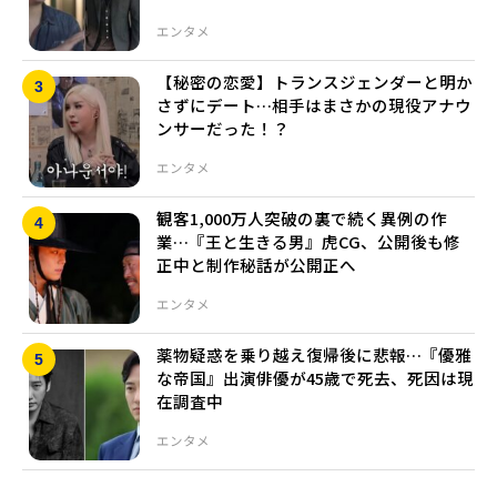
エンタメ
【秘密の恋愛】トランスジェンダーと明か
さずにデート…相手はまさかの現役アナウ
ンサーだった！？
エンタメ
観客1,000万人突破の裏で続く異例の作
業…『王と生きる男』虎CG、公開後も修
正中と制作秘話が公開正へ
エンタメ
薬物疑惑を乗り越え復帰後に悲報…『優雅
な帝国』出演俳優が45歳で死去、死因は現
在調査中
エンタメ