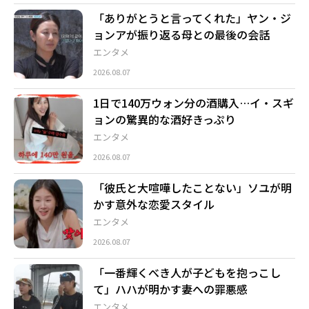
「ありがとうと言ってくれた」ヤン・ジ
ョンアが振り返る母との最後の会話
エンタメ
2026.08.07
1日で140万ウォン分の酒購入…イ・スギ
ョンの驚異的な酒好きっぷり
エンタメ
2026.08.07
「彼氏と大喧嘩したことない」ソユが明
かす意外な恋愛スタイル
エンタメ
2026.08.07
「一番輝くべき人が子どもを抱っこし
て」ハハが明かす妻への罪悪感
エンタメ