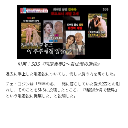
引用：SBS『同床異夢2～君は僕の運命』
過去に浮上した離婚説についても、悔しい胸の内を明かした。
チェ・ヨジンは「昨年の冬、一緒に暮らしていた愛犬2匹とお別
れし、そのことをSNSに投稿したところ、『結婚6か月で破局』
という離婚説に発展した」と説明した。