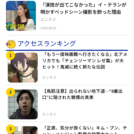
「演技が出てこなかった」イ・テランが
明かすベッドシーン撮影を断った理由
エンタメ
2026.08.07
アクセスランキング
「もう一度映画館へ行きたくなる」北アメ
リカでも『チェンソーマン レゼ篇』が大
ヒット！鬼滅に続く新たな伝説
エンタメ
【鳥肌注意】出られない地下道…“8番出
口”に隠された戦慄の真実
エンタメ
「正直、気分が良くない」キム・プン、チ
ャン・ハンジュン監督の映画大ヒット