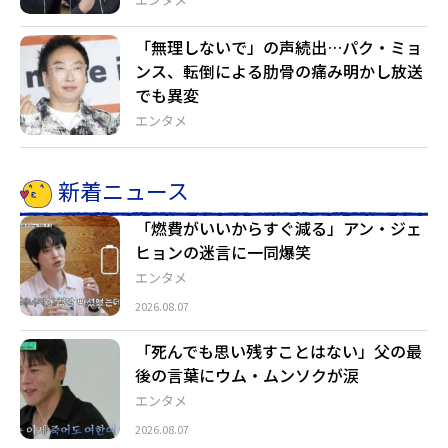
「無理しないで」の声続出…パク・ミョ
ンス、転倒による肋骨の痛み明かし放送
でも異変
エンタメ
新着ニュース
「燃費がいいからすぐ減る」アン・ジェ
ヒョンの迷言に一同爆笑
エンタメ
2026.08.07
「死んでも思い残すことはない」父の最
後の言葉にウム・ムンソクが涙
エンタメ
2026.08.07