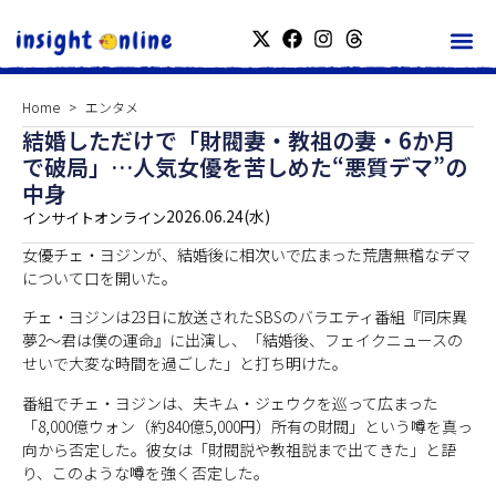
Home
エンタメ
結婚しただけで「財閥妻・教祖の妻・6か月
で破局」…人気女優を苦しめた“悪質デマ”の
中身
2026.06.24(水)
インサイトオンライン
女優チェ・ヨジンが、結婚後に相次いで広まった荒唐無稽なデマ
について口を開いた。
チェ・ヨジンは23日に放送されたSBSのバラエティ番組『同床異
夢2～君は僕の運命』に出演し、「結婚後、フェイクニュースの
せいで大変な時間を過ごした」と打ち明けた。
番組でチェ・ヨジンは、夫キム・ジェウクを巡って広まった
「8,000億ウォン（約840億5,000円）所有の財閥」という噂を真っ
向から否定した。彼女は「財閥説や教祖説まで出てきた」と語
り、このような噂を強く否定した。