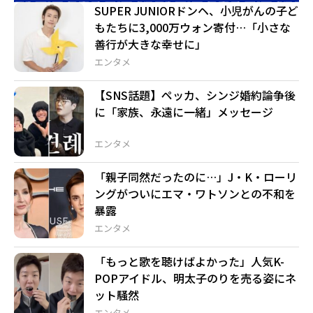
SUPER JUNIORドンヘ、小児がんの子ど
もたちに3,000万ウォン寄付…「小さな
善行が大きな幸せに」
エンタメ
【SNS話題】ペッカ、シンジ婚約論争後
に「家族、永遠に一緒」メッセージ
エンタメ
「親子同然だったのに…」J・K・ローリ
ングがついにエマ・ワトソンとの不和を
暴露
エンタメ
「もっと歌を聴けばよかった」人気K-
POPアイドル、明太子のりを売る姿にネ
ット騒然
エンタメ