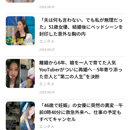
2026.08.07
「夫は何も言わない。でも私が無理だっ
た」51歳女優、結婚後にベッドシーンを
封印した意外な胸の内
エンタメ
2026.08.07
離婚から6年、娘を一人で育てた人気
YouTuberがついに再婚へ…5年寄り添っ
た恋人と“第二の人生”を決断
エンタメ
2026.08.07
「46歳で妊娠」の女優に突然の異変…午
前0時40分に救急外来へ、仕事の予定も
すべてキャンセル
エンタメ