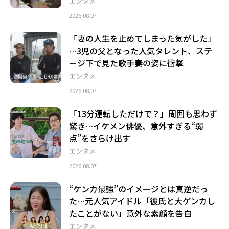
エンタメ
2026.08.07
「妻の人生を止めてしまった気がした」
…3児の父となった人気タレント、ステ
ージ下で見た歌手妻の姿に衝撃
エンタメ
2026.08.07
「13分運転しただけで？」周囲も思わず
驚き…イケメン俳優、意外すぎる“弱
点”をさらけ出す
エンタメ
2026.08.07
“ケンカ最強”のイメージとは真逆だっ
た…元人気アイドル「彼氏と大ゲンカし
たことがない」意外な素顔を告白
エンタメ