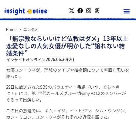
Home
エンタメ
「無宗教ならいいけど仏教はダメ」13年以上
恋愛なしの人気女優が明かした“譲れない結
婚条件”
2026.06.30(火)
インサイトオンライン
女優ユン・ウネが、理想のタイプや結婚観について率直な思いを
語った。
29日に放送されたSBSのバラエティー番組『いや、でも本当
に！』には、第1世代ガールズグループBaby V.O.Xのメンバーが
そろって出演した。
この日の放送では、キム・イジ、イ・ヒジン、シム・ウンジン、
カン・ミヨン、ユン・ウネがそれぞれの近況を語った。