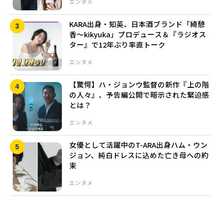
エンタメ
KARA出身・知英、日本酒ブランド「綺憩
香〜kikyuka」プロデュース＆『ラジオス
ター』で12年ぶり率直トーク
エンタメ
【驚愕】ハ・ジョンウ監督の新作『上の階
の人々』、予告編公開で暗示された緊迫感
とは？
エンタメ
女優として活躍中のT-ARA出身ハム・ウン
ジョン、純白ドレスに込めた亡き母への約
束
エンタメ