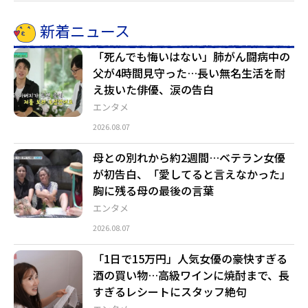
新着ニュース
「死んでも悔いはない」肺がん闘病中の
父が4時間見守った…長い無名生活を耐
え抜いた俳優、涙の告白
エンタメ
2026.08.07
母との別れから約2週間…ベテラン女優
が初告白、「愛してると言えなかった」
胸に残る母の最後の言葉
エンタメ
2026.08.07
「1日で15万円」人気女優の豪快すぎる
酒の買い物…高級ワインに焼酎まで、長
すぎるレシートにスタッフ絶句