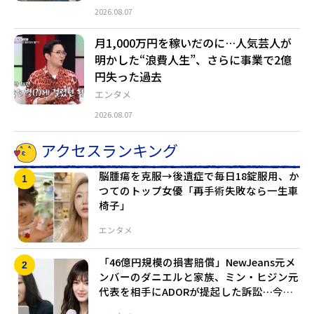
2026.08.07
月1,000万円を稼いだのに…人気芸人が
明かした“浪費人生”、さらに事業で2億
円失った過去
エンタメ
2026.08.07
アクセスランキング
脳腫瘍を克服→後遺症で毎日18錠服用、か
つてのトップ女優「再手術失敗なら一生車
椅子」
エンタメ
「46億円規模の損害賠償」NewJeans元メ
ンバーのダニエルと家族、ミン・ヒジン元
代表を相手にADORが提起した訴訟…今月2
6日に初公判