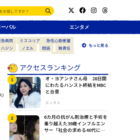
ローバル
エンタメ
救急病院
ミスコリア
急性心筋梗塞
もっと見る
・ハジン
ノエル
閉店
無責任
仲間意識
アクセスランキング
オ・ヨアンナさん母 28日間
にわたるハンスト終結をMBC
と合意
火)
エンタメ
6カ月の抗がん剤治療と手術を
乗り越えた39歳インフルエン
サー「社会の求める40代にな
れなかった」