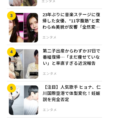
エンタメ
23年ぶりに音楽ステージに復
帰した女優、“11字腹筋”と変
わらぬ美貌が反響「全然変わ
ってない」
エンタメ
第二子出産からわずか37日で
番組復帰…「まだ痩せていな
い」と率直すぎる近況報告
エンタメ
【注目】人気歌手 ヒョナ、仁
川国際空港で体型変化！妊娠
説を完全否定
エンタメ