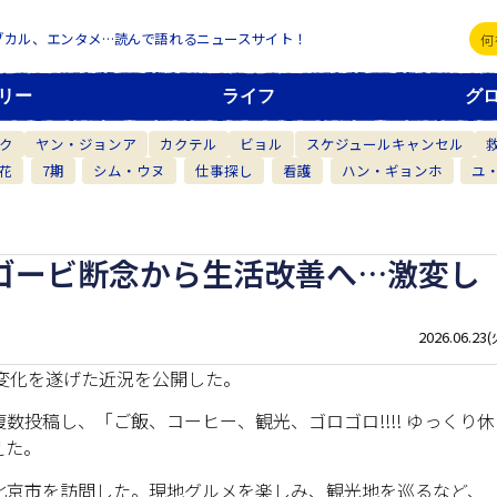
ブカル、エンタメ…読んで語れるニュースサイト！
リー
ライフ
グ
ク
ヤン・ジョンア
カクテル
ビョル
スケジュールキャンセル
花
7期
シム・ウヌ
仕事探し
看護
ハン・ギョンホ
ユ
ウゴービ断念から生活改善へ…激変し
2026.06.23(
的な変化を遂げた近況を公開した。
数投稿し、「ご飯、コーヒー、観光、ゴロゴロ!!!! ゆっくり休
えた。
北京市を訪問した。現地グルメを楽しみ、観光地を巡るなど、