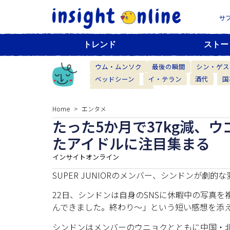
サ
トレンド
ストー
ウム・ムンソク
最後の瞬間
シン・ゲス
ベッドシーン
イ・テラン
酒代
国
ベーカリーカフェ
Home
エンタメ
たった5か月で37kg減、
たアイドルに注目集まる
インサイトオンライン
SUPER JUNIORのメンバー、シンドンが劇
22日、シンドンは自身のSNSに休暇中の写真を複
んできました。終わり～」という短い感想を添
シンドンはメンバーのウニョクとともに中国・