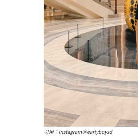
引用：Instagram＠earlyboysd