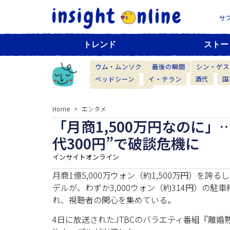
サ
トレンド
ストー
ウム・ムンソク
最後の瞬間
シン・ゲス
ベッドシーン
イ・テラン
酒代
国
ベーカリーカフェ
Home
エンタメ
「月商1,500万円なのに
代300円”で破談危機に
インサイトオンライン
月商1億5,000万ウォン（約1,500万円）を
デルが、わずか3,000ウォン（約314円）の
れ、視聴者の関心を集めている。
4日に放送されたJTBCのバラエティ番組『離