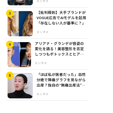
エンタメ
【批判殺到】大手ブランドが
VOGUE広告でAIモデルを起用
「存在しない人が基準に？」
エンタメ
アリアナ・グランデが容姿の
変化を語る！美容整形を否定
しつつもボトックスとヒアル
ロン酸施術は認める
エンタメ
「ほぼ私が医者だった」自然
分娩で陣痛グラフを見ながら
出産？独自の“無痛出産法”に
衝撃
エンタメ