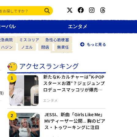
ローバル
エンタメ
救急病院
ミスコリア
急性心筋梗塞
もっと見る
・ハジン
ノエル
閉店
無責任
仲間意識
アクセスランキング
新たなK-カルチャーは“K-POP
スター×お酒”？ジェジュンプ
ロデュースマッコリが爆売れ
月)
で緊急増産へ
エンタメ
JESSI、新曲「Girls Like Me」
MVティーザー公開... 胸のピア
ス・トゥワーキングに注目