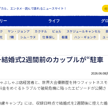
ブカル、エンタメ…読んで語れるニュースサイト！
リー
ライフ
グ
ク
ヤン・ジョンア
カクテル
ビョル
スケジュールキャンセル
花
7期
シム・ウヌ
仕事探し
看護
ハン・ギョンホ
ユ
」…結婚式2週間前のカップルが“駐車
2026.06.08(
誇るしゃぶしゃぶ店経営者と、世界大会優勝歴を持つフィットネスモ
駐車料金をめぐるトラブルで破局危機に陥ったエピソードが公開さ
婚熟慮キャンプ』には、収録日時点で結婚式を2週間後に控えた婚