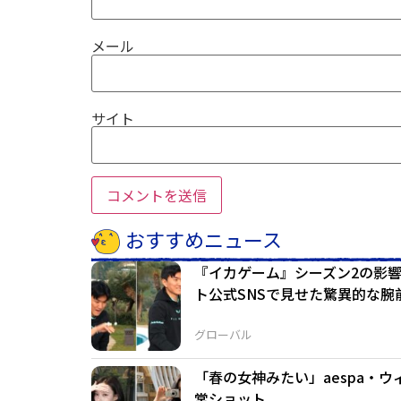
メール
サイト
おすすめニュース
『イカゲーム』シーズン2の影
ト公式SNSで見せた驚異的な腕
グローバル
「春の女神みたい」aespa・
常ショット