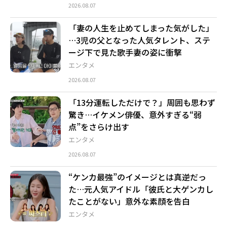
2026.08.07
「妻の人生を止めてしまった気がした」
…3児の父となった人気タレント、ステ
ージ下で見た歌手妻の姿に衝撃
エンタメ
2026.08.07
「13分運転しただけで？」周囲も思わず
驚き…イケメン俳優、意外すぎる“弱
点”をさらけ出す
エンタメ
2026.08.07
“ケンカ最強”のイメージとは真逆だっ
た…元人気アイドル「彼氏と大ゲンカし
たことがない」意外な素顔を告白
エンタメ