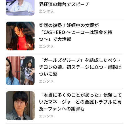
界経済の舞台でスピーチ
エンタメ
突然の復帰！妊娠中の女優が
「CASHERO 〜ヒーローは現金を持
つ〜」で大活躍
エンタメ
「ガールズグループ」を結成したペク・
チヨンの娘、初ステージに立つ…母親は
ついに涙
エンタメ
「本当に多くのことがあった」信頼して
いたマネージャーとの金銭トラブルに言
及…ファンへの謝罪も
エンタメ