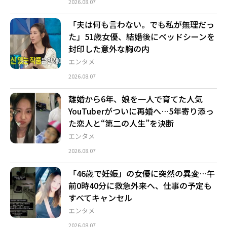
2026.08.07
「夫は何も言わない。でも私が無理だっ
た」51歳女優、結婚後にベッドシーンを
封印した意外な胸の内
エンタメ
2026.08.07
離婚から6年、娘を一人で育てた人気
YouTuberがついに再婚へ…5年寄り添っ
た恋人と“第二の人生”を決断
エンタメ
2026.08.07
「46歳で妊娠」の女優に突然の異変…午
前0時40分に救急外来へ、仕事の予定も
すべてキャンセル
エンタメ
2026.08.07