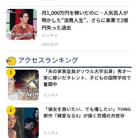
月1,000万円を稼いだのに…人気芸人が
明かした“浪費人生”、さらに事業で2億
円失った過去
エンタメ
2026.08.07
アクセスランキング
「夫の家族全員がソウル大学出身」秀才一
家に嫁いだタレント、子どもの国際学校で
奮闘中
エンタメ
「彼女を救いたい、でも壊したい」TVING
新作『親愛なるX』が描く究極の共依存
エンタメ