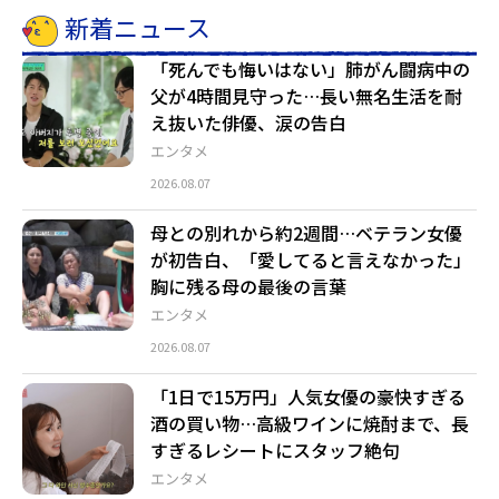
新着ニュース
「死んでも悔いはない」肺がん闘病中の
父が4時間見守った…長い無名生活を耐
え抜いた俳優、涙の告白
エンタメ
2026.08.07
母との別れから約2週間…ベテラン女優
が初告白、「愛してると言えなかった」
胸に残る母の最後の言葉
エンタメ
2026.08.07
「1日で15万円」人気女優の豪快すぎる
酒の買い物…高級ワインに焼酎まで、長
すぎるレシートにスタッフ絶句
エンタメ