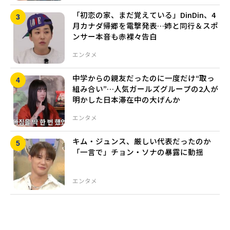
「初恋の家、まだ覚えている」DinDin、4
月カナダ帰郷を電撃発表…姉と同行＆スポ
ンサー本音も赤裸々告白
エンタメ
中学からの親友だったのに一度だけ“取っ
組み合い”…人気ガールズグループの2人が
明かした日本滞在中の大げんか
エンタメ
キム・ジュンス、厳しい代表だったのか
「一言で」チョン・ソナの暴露に動揺
エンタメ