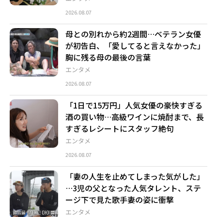
2026.08.07
母との別れから約2週間…ベテラン女優
が初告白、「愛してると言えなかった」
胸に残る母の最後の言葉
エンタメ
2026.08.07
「1日で15万円」人気女優の豪快すぎる
酒の買い物…高級ワインに焼酎まで、長
すぎるレシートにスタッフ絶句
エンタメ
2026.08.07
「妻の人生を止めてしまった気がした」
…3児の父となった人気タレント、ステ
ージ下で見た歌手妻の姿に衝撃
エンタメ