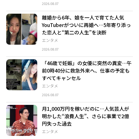
2026.08.07
離婚から6年、娘を一人で育てた人気
YouTuberがついに再婚へ…5年寄り添っ
た恋人と“第二の人生”を決断
エンタメ
2026.08.07
「46歳で妊娠」の女優に突然の異変…午
前0時40分に救急外来へ、仕事の予定も
すべてキャンセル
エンタメ
2026.08.07
月1,000万円を稼いだのに…人気芸人が
明かした“浪費人生”、さらに事業で2億
円失った過去
エンタメ