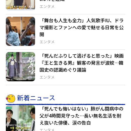
エンタメ
「舞台も人生も全力」人気歌手IU、ドラ
マ撮影とファンへの愛で魅せる日常を公
開
エンタメ
「死んだふりして逃げると思った」映画
『王と生きる男』観客の発言が波紋…韓
国史の認識めぐり議論
エンタメ
新着ニュース
「死んでも悔いはない」肺がん闘病中の
父が4時間見守った…長い無名生活を耐
え抜いた俳優、涙の告白
エンタメ