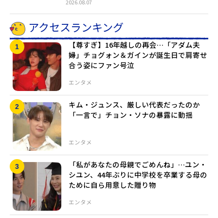
2026.08.07
アクセスランキング
【尊すぎ】16年越しの再会…「アダム夫
婦」チョグォン＆ガインが誕生日で肩寄せ
合う姿にファン号泣
エンタメ
キム・ジュンス、厳しい代表だったのか
「一言で」チョン・ソナの暴露に動揺
エンタメ
「私があなたの母親でごめんね」…ユン・
シユン、44年ぶりに中学校を卒業する母の
ために自ら用意した贈り物
エンタメ