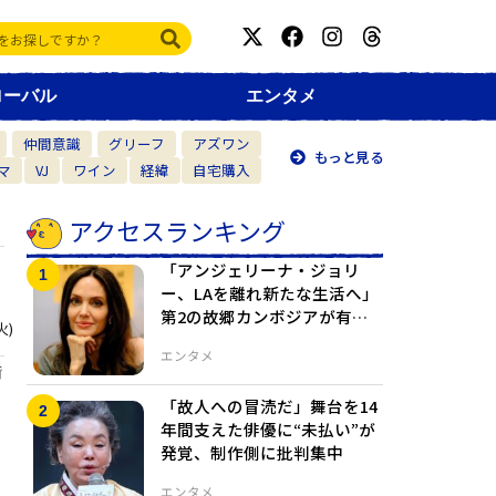
ローバル
エンタメ
仲間意識
グリーフ
アズワン
もっと見る
マ
VJ
ワイン
経緯
自宅購入
アクセスランキング
「アンジェリーナ・ジョリ
ー、LAを離れ新たな生活へ」
第2の故郷カンボジアが有力
火)
か
エンタメ
婚
「故人への冒涜だ」舞台を14
年間支えた俳優に“未払い”が
発覚、制作側に批判集中
エンタメ