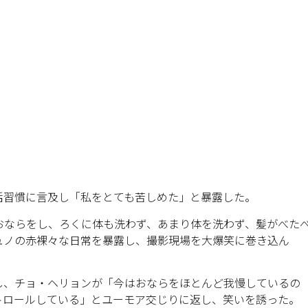
活習慣に言及し「私をとても苦しめた」と暴露した。
おならをし、ろくに体も洗わず、あまり体を洗わず、髪がべた
ュノの赤裸々な日常を暴露し、撮影現場を大爆笑に巻き込ん
し、チョ・ヘリョンが「今はおならをほとんど我慢しているの
トロールしている」とユーモア交じりに返し、笑いを誘った。