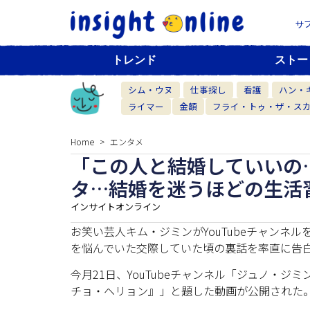
サ
トレンド
ストー
シム・ウヌ
仕事探し
看護
ハン・
ライマー
金額
フライ・トゥ・ザ・ス
Home
エンタメ
「この人と結婚していいの
タ…結婚を迷うほどの生活
インサイトオンライン
お笑い芸人キム・ジミンがYouTubeチャンネ
を悩んでいた交際していた頃の裏話を率直に告
今月21日、YouTubeチャンネル「ジュノ・ジミ
チョ・ヘリョン』」と題した動画が公開された