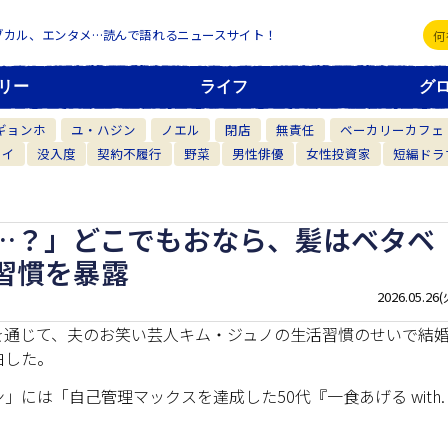
ブカル、エンタメ…読んで語れるニュースサイト！
リー
ライフ
グ
ギョンホ
ユ・ハジン
ノエル
閉店
無責任
ベーカリーカフェ
カイ
没入度
契約不履行
野菜
男性俳優
女性投資家
短編ドラ
…？」どこでもおなら、髪はベタベ
習慣を暴露
2026.05.26(
ルを通じて、夫のお笑い芸人キム・ジュノの生活習慣のせいで結
白した。
ン」には「自己管理マックスを達成した50代『一食あげる with.
。