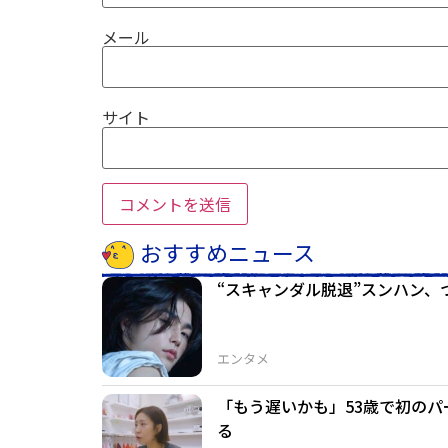
メール
サイト
おすすめニュース
“スキャンダル脱退”スンハン、
エンタメ
「もう遅いかも」53歳で初のパ
る