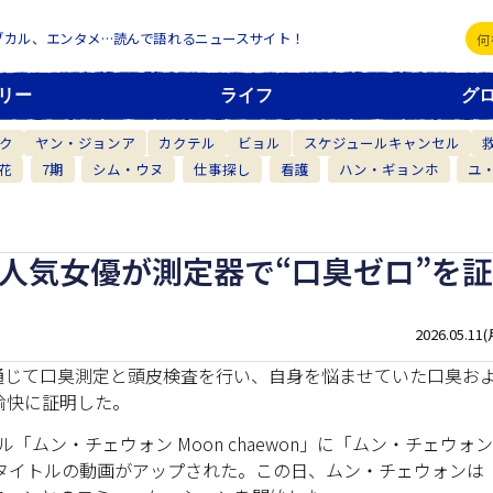
ブカル、エンタメ…読んで語れるニュースサイト！
リー
ライフ
グ
ク
ヤン・ジョンア
カクテル
ビョル
スケジュールキャンセル
花
7期
シム・ウヌ
仕事探し
看護
ハン・ギョンホ
ユ
 人気女優が測定器で“口臭ゼロ”を証
2026.05.11(
ルを通じて口臭測定と頭皮検査を行い、自身を悩ませていた口臭お
愉快に証明した。
ル「ムン・チェウォン Moon chaewon」に「ムン・チェウォン
というタイトルの動画がアップされた。この日、ムン・チェウォンは