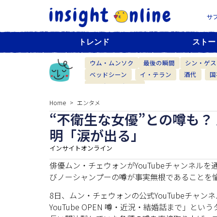
サ
トレンド
ストー
ウム・ムンソク
最後の瞬間
シン・ゲス
ベッドシーン
イ・テラン
酒代
国
ベーカリーカフェ
Home
エンタメ
“不衛生な女優”との噂も？
明「涙が出る」
インサイトオンライン
俳優ムン・チェウォンがYouTubeチャンネ
びノーシャンプーの噂が事実無根であることを
8日、ムン・チェウォンの公式YouTubeチャンネ
YouTube OPEN 噂・近況・結婚話まで」