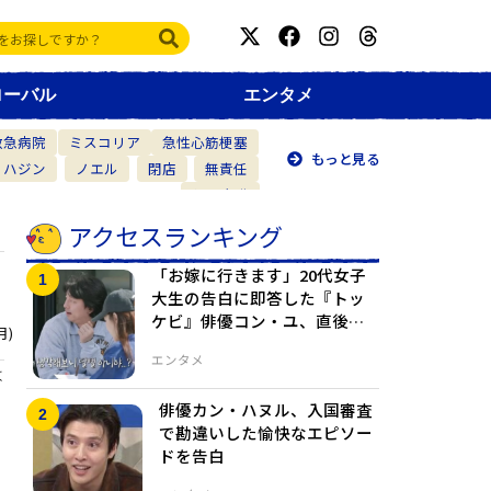
ローバル
エンタメ
救急病院
ミスコリア
急性心筋梗塞
もっと見る
・ハジン
ノエル
閉店
無責任
仲間意識
アクセスランキング
「お嫁に行きます」20代女子
大生の告白に即答した『トッ
ケビ』俳優コン・ユ、直後に
月)
年齢を知って大慌て
エンタメ
よ
俳優カン・ハヌル、入国審査
で勘違いした愉快なエピソー
ドを告白