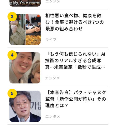
エンタメ
相性悪い食べ物、健康を蝕
む！食事で避けるべき7つの
最悪の組み合わせ
ライフ
「もう何も信じられない」AI
技術のリアルすぎる合成写
真…米実業家「数秒で生成し
た合成画像」
エンタメ
【本音告白】パク・チャヌク
監督「新作公開が怖い」その
理由とは？
エンタメ