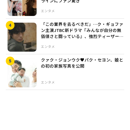
ラインにファン驚き
エンタメ
「この業界を去るべきだ」…ク・ギョファ
ン主演JTBC新ドラマ『みんなが自分の無
価値さと闘っている』、強烈ティーザー公
開で話題
エンタメ
クァク・ジョンウク♥パク・セヨン、娘と
の初の家族写真を公開
エンタメ