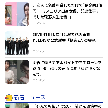
元恋人に名義を貸しただけで”借金約1億
円”…ミスコリア出身女優、配達仕事ま
でした転落人生を告白
エンタメ
SEVENTEEN仁川公演で花火事故
PLEDISが公式謝罪「観客2人に被害」
エンタメ
両親に頼らずアルバイトで学生ローンを
返済…9年越しの完済に涙「私が泣くな
んて」
エンタメ
新着ニュース
「死んでも悔いはない」肺がん闘病中の