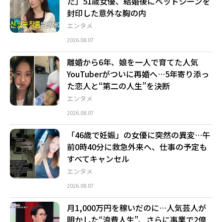
た」51歳女優、結婚後にベッドシーンを
封印した意外な胸の内
エンタメ
2026.08.07
離婚から6年、娘を一人で育てた人気
YouTuberがついに再婚へ…5年寄り添っ
た恋人と“第二の人生”を決断
エンタメ
2026.08.07
「46歳で妊娠」の女優に突然の異変…午
前0時40分に救急外来へ、仕事の予定も
すべてキャンセル
エンタメ
2026.08.07
月1,000万円を稼いだのに…人気芸人が
明かした“浪費人生”、さらに事業で2億