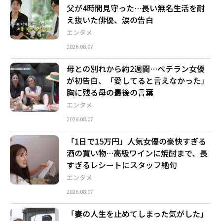
父が4時間見守った…長い無名生活を耐
え抜いた俳優、涙の告白
エンタメ
2026.08.07
母との別れから約2週間…ベテラン女優
が初告白、「愛してると言えなかった」
胸に残る母の最後の言葉
エンタメ
2026.08.07
「1日で15万円」人気女優の豪快すぎる
酒の買い物…高級ワインに焼酎まで、長
すぎるレシートにスタッフ絶句
エンタメ
2026.08.07
「妻の人生を止めてしまった気がした」