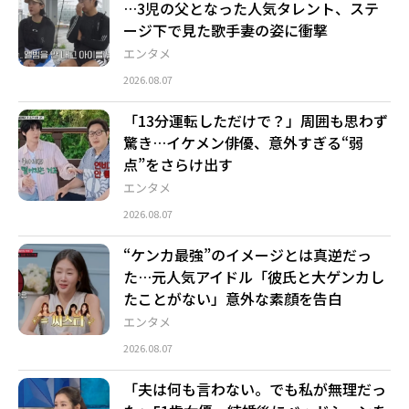
…3児の父となった人気タレント、ステ
ージ下で見た歌手妻の姿に衝撃
エンタメ
2026.08.07
「13分運転しただけで？」周囲も思わず
驚き…イケメン俳優、意外すぎる“弱
点”をさらけ出す
エンタメ
2026.08.07
“ケンカ最強”のイメージとは真逆だっ
た…元人気アイドル「彼氏と大ゲンカし
たことがない」意外な素顔を告白
エンタメ
2026.08.07
「夫は何も言わない。でも私が無理だっ