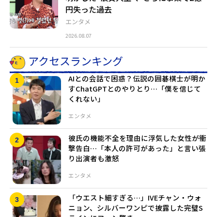
円失った過去
エンタメ
2026.08.07
アクセスランキング
AIとの会話で困惑？伝説の囲碁棋士が明か
すChatGPTとのやりとり…「僕を信じて
くれない」
エンタメ
彼氏の機能不全を理由に浮気した女性が衝
撃告白…「本人の許可があった」と言い張
り出演者も激怒
エンタメ
「ウエスト細すぎる…」IVEチャン・ウォ
ニョン、シルバーワンピで披露した完璧S