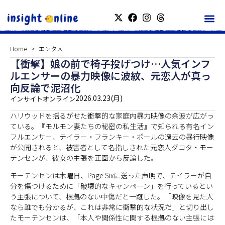
Home
エンタメ
【衝撃】娘の前で椅子投げつけ…人気インフ
ルエンサーの暴力映像に波紋、元恋人が真っ
向反論で泥沼化
2026.03.23(月)
インサイトオンライン
ハリウッドを揺るがせた衝撃的な家庭内暴力映像の余波が広がっ
ている。『モルモン妻たちの秘密の私生活』で知られる有名イン
フルエンサー、テイラー・フランキー・ポールの過去の暴行映像
が公開されると、被害者として名指しされた元恋人ダコタ・モー
テンセンが、彼女の主張を正面から反論した。
モーテンセンは木曜日、Page Sixに送った声明で、テイラーが自
分を傷つけるために「破壊的なキャンペーン」を行っているとい
う主張について、根拠のない中傷だと一蹴した。「映像を見た人
なら誰でも分かるが、これは非常に衝撃的な状況だ」と切り出し
たモーテンセンは、「本人や関係性に関する根拠のない主張には