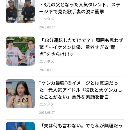
…3児の父となった人気タレント、ステ
ージ下で見た歌手妻の姿に衝撃
エンタメ
2026.08.07
「13分運転しただけで？」周囲も思わず
驚き…イケメン俳優、意外すぎる“弱
点”をさらけ出す
エンタメ
2026.08.07
“ケンカ最強”のイメージとは真逆だっ
た…元人気アイドル「彼氏と大ゲンカし
たことがない」意外な素顔を告白
エンタメ
2026.08.07
「夫は何も言わない。でも私が無理だっ