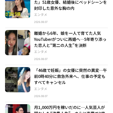
た」51歳女優、結婚後にベッドシーンを
封印した意外な胸の内
エンタメ
2026.08.07
離婚から6年、娘を一人で育てた人気
YouTuberがついに再婚へ…5年寄り添っ
た恋人と“第二の人生”を決断
エンタメ
2026.08.07
「46歳で妊娠」の女優に突然の異変…午
前0時40分に救急外来へ、仕事の予定も
すべてキャンセル
エンタメ
2026.08.07
月1,000万円を稼いだのに…人気芸人が