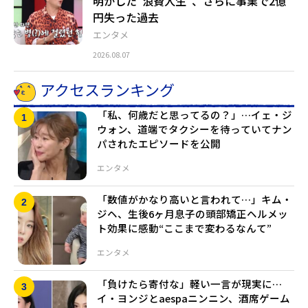
明かした“浪費人生”、さらに事業で2億
円失った過去
エンタメ
2026.08.07
アクセスランキング
「私、何歳だと思ってるの？」…イェ・ジ
ウォン、道端でタクシーを待っていてナン
パされたエピソードを公開
エンタメ
「数値がかなり高いと言われて…」キム・
ジヘ、生後6ヶ月息子の頭部矯正ヘルメッ
ト効果に感動“ここまで変わるなんて”
エンタメ
「負けたら寄付な」軽い一言が現実に…
イ・ヨンジとaespaニンニン、酒席ゲーム