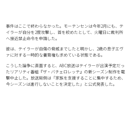
事件はここで終わらなかった。モーテンセンは今年2月にも、テ
イラーが自分を2度攻撃し、首を絞めたとして、火曜日に裁判所
へ接近禁止命令を申請した。
彼は、テイラーが自傷の脅威までしたと明かし、2歳の息子エヴ
ァに対する一時的な養育権も求めている状態である。
こうした論争に直面すると、ABC放送はテイラーが出演予定だっ
たリアリティ番組『ザ・バチェロレッテ』の新シーズン制作を電
撃中止した。放送局側は「家族を支援することに集中するため、
今シーズンは進行しないことを決定した」と公式発表した。