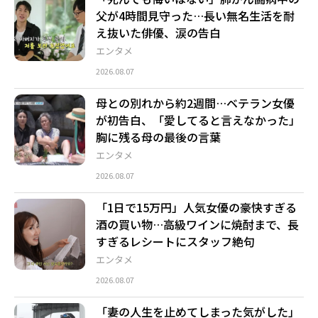
父が4時間見守った…長い無名生活を耐
え抜いた俳優、涙の告白
エンタメ
2026.08.07
母との別れから約2週間…ベテラン女優
が初告白、「愛してると言えなかった」
胸に残る母の最後の言葉
エンタメ
2026.08.07
「1日で15万円」人気女優の豪快すぎる
酒の買い物…高級ワインに焼酎まで、長
すぎるレシートにスタッフ絶句
エンタメ
2026.08.07
「妻の人生を止めてしまった気がした」