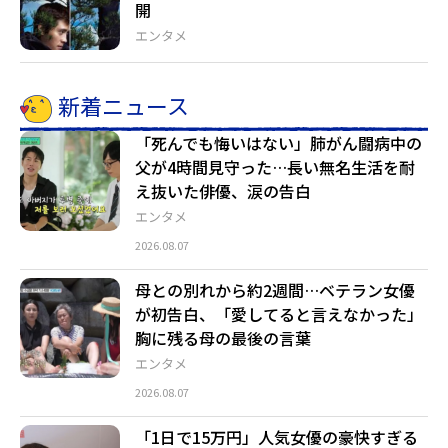
開
エンタメ
新着ニュース
「死んでも悔いはない」肺がん闘病中の
父が4時間見守った…長い無名生活を耐
え抜いた俳優、涙の告白
エンタメ
2026.08.07
母との別れから約2週間…ベテラン女優
が初告白、「愛してると言えなかった」
胸に残る母の最後の言葉
エンタメ
2026.08.07
「1日で15万円」人気女優の豪快すぎる