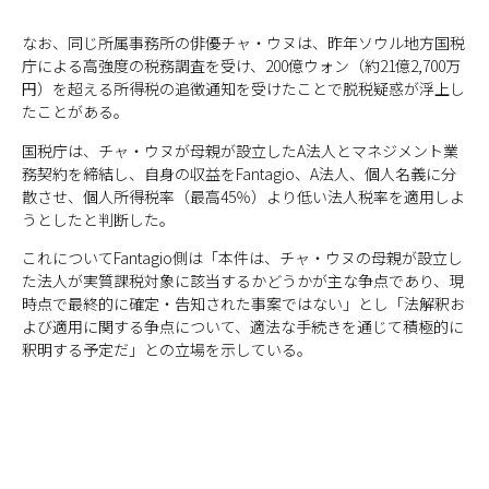
なお、同じ所属事務所の俳優チャ・ウヌは、昨年ソウル地方国税
庁による高強度の税務調査を受け、200億ウォン（約21億2,700万
円）を超える所得税の追徴通知を受けたことで脱税疑惑が浮上し
たことがある。
国税庁は、チャ・ウヌが母親が設立したA法人とマネジメント業
務契約を締結し、自身の収益をFantagio、A法人、個人名義に分
散させ、個人所得税率（最高45％）より低い法人税率を適用しよ
うとしたと判断した。
これについてFantagio側は「本件は、チャ・ウヌの母親が設立し
た法人が実質課税対象に該当するかどうかが主な争点であり、現
時点で最終的に確定・告知された事案ではない」とし「法解釈お
よび適用に関する争点について、適法な手続きを通じて積極的に
釈明する予定だ」との立場を示している。