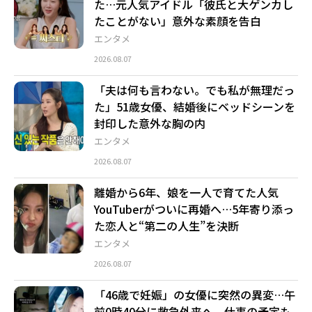
た…元人気アイドル「彼氏と大ゲンカし
たことがない」意外な素顔を告白
エンタメ
2026.08.07
「夫は何も言わない。でも私が無理だっ
た」51歳女優、結婚後にベッドシーンを
封印した意外な胸の内
エンタメ
2026.08.07
離婚から6年、娘を一人で育てた人気
YouTuberがついに再婚へ…5年寄り添っ
た恋人と“第二の人生”を決断
エンタメ
2026.08.07
「46歳で妊娠」の女優に突然の異変…午
前0時40分に救急外来へ、仕事の予定も