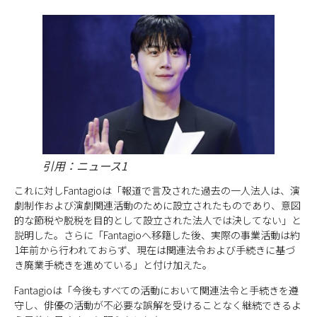
引用：ニュース1
これに対しFantagioは「報道で言及された過去の一人法人は、演
劇制作および演劇関連活動のために設立されたものであり、意図
的な節税や脱税を目的として設立された法人では決してない」と
説明した。さらに「Fantagioへ移籍した後、実際の事業活動は約
1年前から行われておらず、現在は関連法令および手続きに基づ
き廃業手続きを進めている」と付け加えた。
Fantagioは「今後もすべての活動において関連法令と手続きを遵
守し、俳優の活動が不必要な誤解を受けることなく継続できるよ