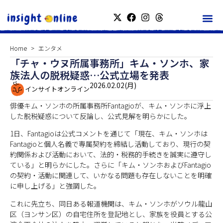
Home
エンタメ
「チャ・ウヌ所属事務所」キム・ソンホ、家
族法人の脱税疑惑…公式立場を発表
2026.02.02(月)
インサイトオンライン
俳優キム・ソンホの所属事務所Fantagioが、キム・ソンホに浮上
した脱税疑惑について反論し、公式見解を明らかにした。
1日、Fantagioは公式コメントを通じて「現在、キム・ソンホは
Fantagioと個人名義で専属契約を締結し活動しており、現行の契
約関係および活動において、法的・税務的手続きを誠実に遵守し
ている」と明らかにした。さらに「キム・ソンホおよびFantagio
の契約・活動に関連して、いかなる問題も存在しないことを明確
に申し上げる」と強調した。
これに先立ち、同日ある報道機関は、キム・ソンホがソウル龍山
区（ヨンサン区）の自宅住所を登記地とし、家族を役員とする公