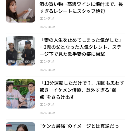
酒の買い物…高級ワインに焼酎まで、長
すぎるレシートにスタッフ絶句
エンタメ
2026.08.07
「妻の人生を止めてしまった気がした」
…3児の父となった人気タレント、ステ
ージ下で見た歌手妻の姿に衝撃
エンタメ
2026.08.07
「13分運転しただけで？」周囲も思わず
驚き…イケメン俳優、意外すぎる“弱
点”をさらけ出す
エンタメ
2026.08.07
“ケンカ最強”のイメージとは真逆だっ