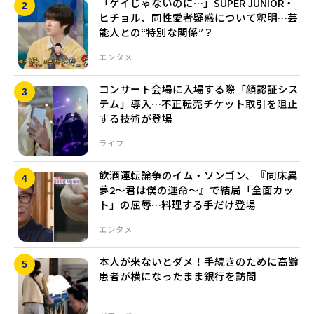
「ゲイじゃないのに…」SUPER JUNIOR・
ヒチョル、同性愛者疑惑について釈明…芸
能人との“特別な関係”？
エンタメ
コンサート会場に入場する際「顔認証シス
テム」導入…不正転売チケット取引を阻止
する技術が登場
ライフ
飲酒運転論争のイム・ソンゴン、『同床異
夢2～君は僕の運命～』で結局「全面カッ
ト」の屈辱…料理する手だけ登場
エンタメ
本人が来ないとダメ！手続きのために高齢
患者が横になったまま銀行を訪問