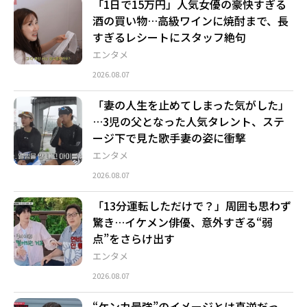
「1日で15万円」人気女優の豪快すぎる
酒の買い物…高級ワインに焼酎まで、長
すぎるレシートにスタッフ絶句
エンタメ
2026.08.07
「妻の人生を止めてしまった気がした」
…3児の父となった人気タレント、ステ
ージ下で見た歌手妻の姿に衝撃
エンタメ
2026.08.07
「13分運転しただけで？」周囲も思わず
驚き…イケメン俳優、意外すぎる“弱
点”をさらけ出す
エンタメ
2026.08.07
“ケンカ最強”のイメージとは真逆だっ