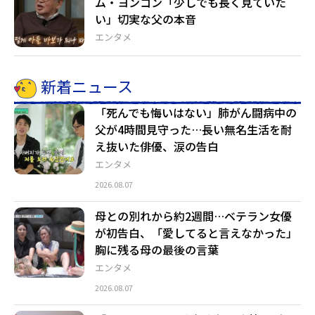
ム・ヨンゴン「少しでも長く見ていた
い」切実な父の本音
エンタメ
新着ニュース
「死んでも悔いはない」肺がん闘病中の
父が4時間見守った…長い無名生活を耐
え抜いた俳優、涙の告白
エンタメ
2026.08.07
母との別れから約2週間…ベテラン女優
が初告白、「愛してると言えなかった」
胸に残る母の最後の言葉
エンタメ
2026.08.07