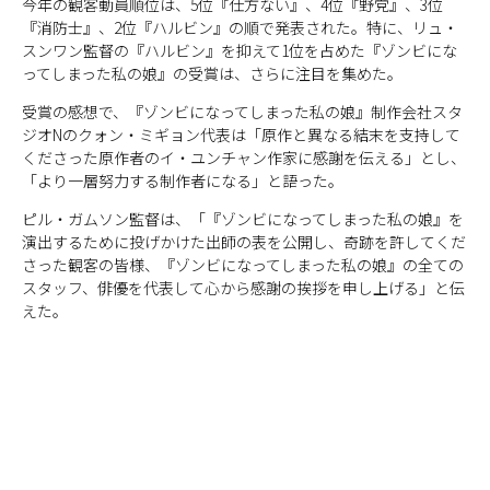
今年の観客動員順位は、5位『仕方ない』、4位『野党』、3位
『消防士』、2位『ハルビン』の順で発表された。特に、リュ・
スンワン監督の『ハルビン』を抑えて1位を占めた『ゾンビにな
ってしまった私の娘』の受賞は、さらに注目を集めた。
受賞の感想で、『ゾンビになってしまった私の娘』制作会社スタ
ジオNのクォン・ミギョン代表は「原作と異なる結末を支持して
くださった原作者のイ・ユンチャン作家に感謝を伝える」とし、
「より一層努力する制作者になる」と語った。
ピル・ガムソン監督は、「『ゾンビになってしまった私の娘』を
演出するために投げかけた出師の表を公開し、奇跡を許してくだ
さった観客の皆様、『ゾンビになってしまった私の娘』の全ての
スタッフ、俳優を代表して心から感謝の挨拶を申し上げる」と伝
えた。