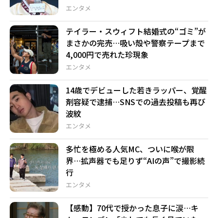
エンタメ
テイラー・スウィフト結婚式の“ゴミ”が
まさかの完売…吸い殻や警察テープまで
4,000円で売れた珍現象
エンタメ
14歳でデビューした若きラッパー、覚醒
剤容疑で逮捕…SNSでの過去投稿も再び
波紋
エンタメ
多忙を極める人気MC、ついに喉が限
界…拡声器でも足りず“AIの声”で撮影続
行
エンタメ
【感動】70代で授かった息子に涙…キ