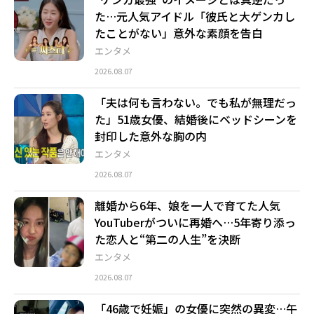
た…元人気アイドル「彼氏と大ゲンカし
たことがない」意外な素顔を告白
エンタメ
2026.08.07
「夫は何も言わない。でも私が無理だっ
た」51歳女優、結婚後にベッドシーンを
封印した意外な胸の内
エンタメ
2026.08.07
離婚から6年、娘を一人で育てた人気
YouTuberがついに再婚へ…5年寄り添っ
た恋人と“第二の人生”を決断
エンタメ
2026.08.07
「46歳で妊娠」の女優に突然の異変…午