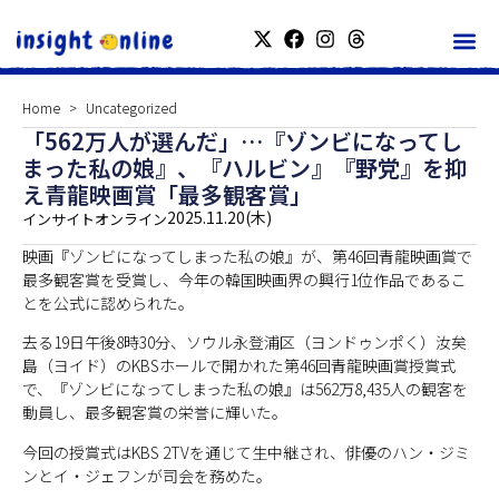
Home
Uncategorized
「562万人が選んだ」…『ゾンビになってし
まった私の娘』、『ハルビン』『野党』を抑
え青龍映画賞「最多観客賞」
2025.11.20(木)
インサイトオンライン
映画『ゾンビになってしまった私の娘』が、第46回青龍映画賞で
最多観客賞を受賞し、今年の韓国映画界の興行1位作品であるこ
とを公式に認められた。
去る19日午後8時30分、ソウル永登浦区（ヨンドゥンポく）汝矣
島（ヨイド）のKBSホールで開かれた第46回青龍映画賞授賞式
で、『ゾンビになってしまった私の娘』は562万8,435人の観客を
動員し、最多観客賞の栄誉に輝いた。
今回の授賞式はKBS 2TVを通じて生中継され、俳優のハン・ジミ
ンとイ・ジェフンが司会を務めた。