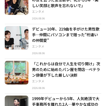
しい笑顔と歌声を忘れないで」
エンタメ
2026.08.06
デビュー10年、219曲を手がけた男性歌
手…仲間にパソコンまで贈った“桁違い
の仲間愛”
エンタメ
2026.08.06
「これからは自分で人生を切り開け」次
男のために始めたパン屋を閉店…ベテラ
ン俳優が下した厳しい決断
エンタメ
2026.08.06
1999年デビューから5年、人気絶頂で大
手事務所を離れた2人…華やかな成功の