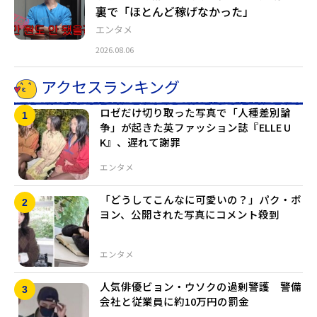
裏で「ほとんど稼げなかった」
エンタメ
2026.08.06
アクセスランキング
ロゼだけ切り取った写真で「人種差別論
争」が起きた英ファッション誌『ELLE U
K』、遅れて謝罪
エンタメ
「どうしてこんなに可愛いの？」パク・ボ
ヨン、公開された写真にコメント殺到
エンタメ
人気俳優ビョン・ウソクの過剰警護 警備
会社と従業員に約10万円の罰金