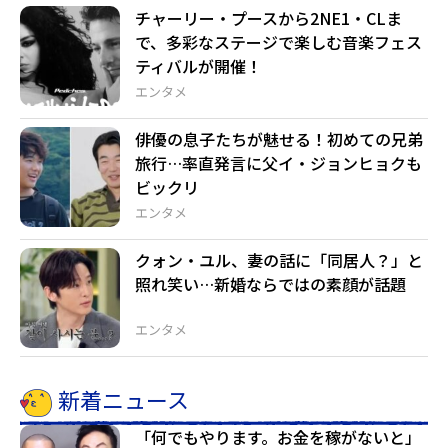
チャーリー・プースから2NE1・CLま
で、多彩なステージで楽しむ音楽フェス
ティバルが開催！
エンタメ
俳優の息子たちが魅せる！初めての兄弟
旅行…率直発言に父イ・ジョンヒョクも
ビックリ
エンタメ
クォン・ユル、妻の話に「同居人？」と
照れ笑い…新婚ならではの素顔が話題
エンタメ
新着ニュース
「何でもやります。お金を稼がないと」