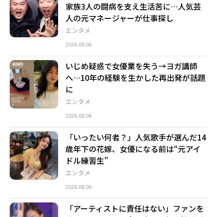
家族3人の闘病を支え生活苦に…人気芸
人の元マネージャーが仕事探し
エンタメ
2026.08.06
いじめ疑惑で女優業を失う→ヨガ講師
へ…10年の経験を生かした再出発が話題
に
エンタメ
2026.08.06
「いったい何者？」人気歌手が選んだ14
歳年下の花嫁、女優になる前は“元アイ
ドル練習生”
エンタメ
2026.08.06
「アーティストに責任はない」ファンを