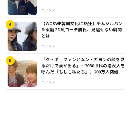
エンタメ
【WOSWF韓国文化に熱狂】チムジルバン
＆東廟GD風コーデ勝負、見逃せない瞬間
とは
エンタメ
「ク・ギョファンとムン・ガヨンの顔を見
るだけで涙が出る」…2030世代の過没入を
呼んだ『もしも私たち』、200万人突破目
前
エンタメ