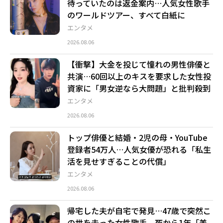
待っていたのは返金案内…人気女性歌手
のワールドツアー、すべて白紙に
エンタメ
2026.08.06
【衝撃】大金を投じて憧れの男性俳優と
共演…60回以上のキスを要求した女性投
資家に「男女逆なら大問題」と批判殺到
エンタメ
2026.08.06
トップ俳優と結婚・2児の母・YouTube
登録者54万人…人気女優が恐れる「私生
活を見せすぎることの代償」
エンタメ
2026.08.06
帰宅した夫が自宅で発見…47歳で突然こ
の世を去った女性歌手、死から1年「美