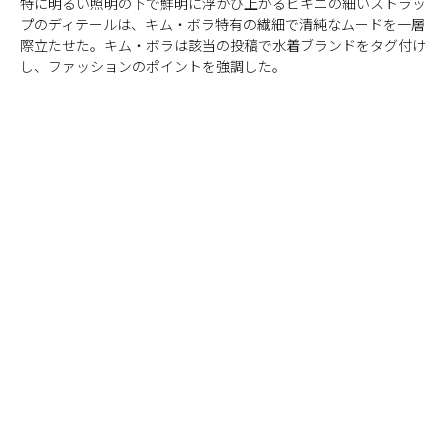
特に明るい照明の下で鮮明に浮かび上がるビキニの細いストラッ
プのディテールは、キム・ボラ特有の繊細で清純なムードを一層
際立たせた。キム・ボラは該当の投稿で水着ブランドをタグ付け
し、ファッションのポイントを強調した。