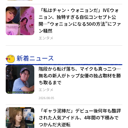
「私はチャン・ウォニョンだ」IVEウォ
ニョン、独特すぎる自伝コンセプト公
開…“ウォニョンになる50の方法”にファ
ン騒然
エンタメ
新着ニュース
階段から転げ落ち、マイクも真っ二つ…
無名の新人がトップ女優の独占取材を勝
ち取るまで
エンタメ
2026.08.05
「ギャラ泥棒だ」デビュー後何年も酷評
された人気アイドル、4年間の下積みで
つかんだ大逆転