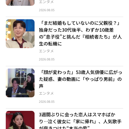
エンタメ
2026.08.05
「まだ結婚もしていないのに父親役？」
独身だった30代後半、わずか10歳差
の“息子役”と挑んだ『相続者たち』が人
生の転機に
エンタメ
2026.08.05
「顔が変わった」53歳人気俳優に広がっ
た疑惑、妻の動画に「やっぱり男前」の
声
エンタメ
2026.08.05
3週間ぶりに会った恋人はスマホばか
り…泣く彼女に「家に帰れ」、人気歌手
が突きつけた“本当の愛”