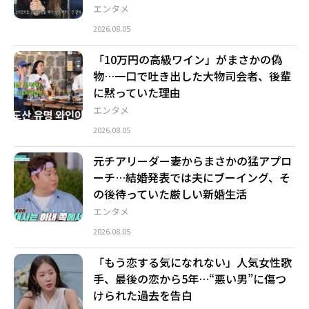
エンタメ
2026.08.05
「10万円の高級ワイン」がまさかの偽
物…一口で吐き出した大物司会者、後輩
に黙っていた理由
エンタメ
2026.08.05
元チアリーダー妻からまさかの猛アプロ
ーチ…結婚発表では夫にブーイング、そ
の後待っていた厳しい新婚生活
エンタメ
2026.08.05
「もう恋する気になれない」人気女性歌
手、最後の恋から5年…“悪い男”に傷つ
けられた過去を告白