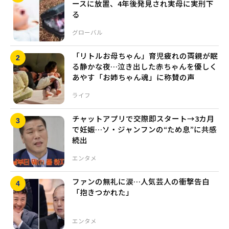
ースに放置、4年後発見され実母に実刑下
る
グローバル
「リトルお母ちゃん」育児疲れの両親が眠
る静かな夜…泣き出した赤ちゃんを優しく
あやす「お姉ちゃん魂」に称賛の声
ライフ
チャットアプリで交際即スタート→3カ月
で妊娠…ソ・ジャンフンの“ため息”に共感
続出
エンタメ
ファンの無礼に涙…人気芸人の衝撃告白
「抱きつかれた」
エンタメ