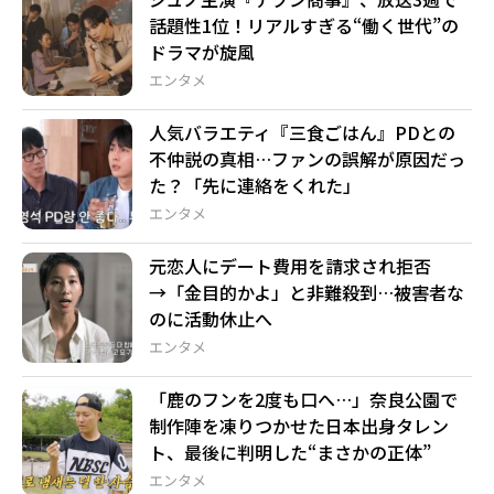
話題性1位！リアルすぎる“働く世代”の
ドラマが旋風
エンタメ
人気バラエティ『三食ごはん』PDとの
不仲説の真相…ファンの誤解が原因だっ
た？「先に連絡をくれた」
エンタメ
元恋人にデート費用を請求され拒否
→「金目的かよ」と非難殺到…被害者な
のに活動休止へ
エンタメ
「鹿のフンを2度も口へ…」奈良公園で
制作陣を凍りつかせた日本出身タレン
ト、最後に判明した“まさかの正体”
エンタメ