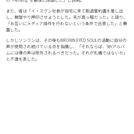
の『Amen』を最後に閉鎖した」と説明。
また、彼は「イ・スグン社長が自宅に来て脱退誓約書を差し出
し、無理やり押印させようとした。先が真っ暗だった」と語り、
「お互いにメディア操作を行わないという条件で合意した」と暴
露した。
しかしソンフンは、その後もBROWN EYED SOULの活動に自分の
声が使用され続けている点を指摘し、「それならば、5thアルバ
ムには僕の声は除外されるべきだった。それが礼儀ではないか」
と不満を表した。