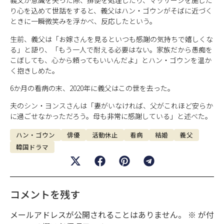
義父が意識を失った際、排便を処理したり、マッサージを施した
り心を込めて世話をすると、義父はハン・ゴウンがそばに近づく
ときに一瞬微笑みを浮かべ、反応したという。
生前、義父は「お嫁さんを見るといつも感謝の気持ちで嬉しくな
る」と語り、「もう一人で耐える必要はない。家族だから愚痴を
こぼしても、心から頼ってもいいんだよ」とハン・ゴウンを温か
く抱きしめた。
6か月の看病の末、2020年に義父はこの世を去った。
夫のシン・ヨンスさんは「妻がいなければ、父がこれほど安らか
に過ごせなかっただろう。母も非常に感謝している」と述べた。
ハン・ゴウン
俳優
活動休止
看病
結婚
義父
韓国ドラマ
コメントを残す
メールアドレスが公開されることはありません。
※
が付