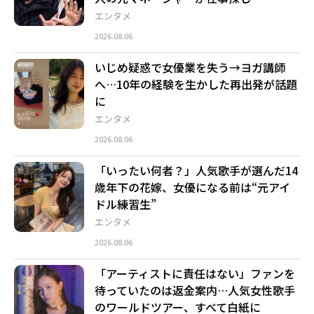
エンタメ
2026.08.06
いじめ疑惑で女優業を失う→ヨガ講師
へ…10年の経験を生かした再出発が話題
に
エンタメ
2026.08.06
「いったい何者？」人気歌手が選んだ14
歳年下の花嫁、女優になる前は“元アイ
ドル練習生”
エンタメ
2026.08.06
「アーティストに責任はない」ファンを
待っていたのは返金案内…人気女性歌手
のワールドツアー、すべて白紙に