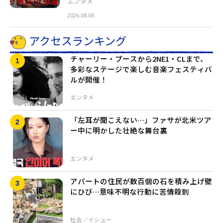
エンタメ
2026.08.06
アクセスランキング
チャーリー・プースから2NE1・CLまで、
多彩なステージで楽しむ音楽フェスティバ
ルが開催！
エンタメ
「左耳が聞こえない…」ファサが北米ツア
ー中に明かした壮絶な舞台裏
エンタメ
アパートの住民が数百個の石を積み上げ壁
にひび…意味不明な行動に苦情殺到
社会／イシュー