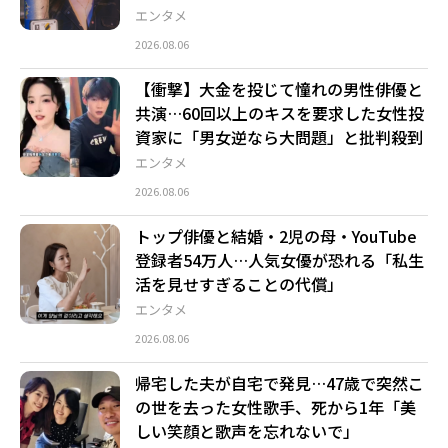
エンタメ
2026.08.06
【衝撃】大金を投じて憧れの男性俳優と
共演…60回以上のキスを要求した女性投
資家に「男女逆なら大問題」と批判殺到
エンタメ
2026.08.06
トップ俳優と結婚・2児の母・YouTube
登録者54万人…人気女優が恐れる「私生
活を見せすぎることの代償」
エンタメ
2026.08.06
帰宅した夫が自宅で発見…47歳で突然こ
の世を去った女性歌手、死から1年「美
しい笑顔と歌声を忘れないで」