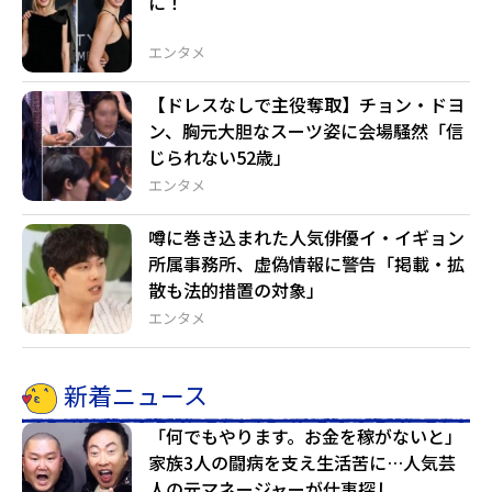
に！
エンタメ
【ドレスなしで主役奪取】チョン・ドヨ
ン、胸元大胆なスーツ姿に会場騒然「信
じられない52歳」
エンタメ
噂に巻き込まれた人気俳優イ・イギョン
所属事務所、虚偽情報に警告「掲載・拡
散も法的措置の対象」
エンタメ
新着ニュース
「何でもやります。お金を稼がないと」
家族3人の闘病を支え生活苦に…人気芸
人の元マネージャーが仕事探し