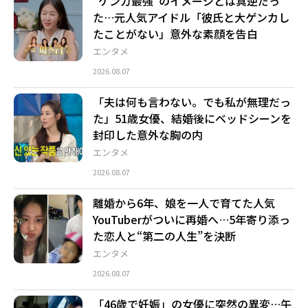
“ケンカ最強”のイメージとは真逆だっ
た…元人気アイドル「彼氏と大ゲンカし
たことがない」意外な素顔を告白
エンタメ
2026.08.07
「夫は何も言わない。でも私が無理だっ
た」51歳女優、結婚後にベッドシーンを
封印した意外な胸の内
エンタメ
2026.08.07
離婚から6年、娘を一人で育てた人気
YouTuberがついに再婚へ…5年寄り添っ
た恋人と“第二の人生”を決断
エンタメ
2026.08.07
「46歳で妊娠」の女優に突然の異変…午