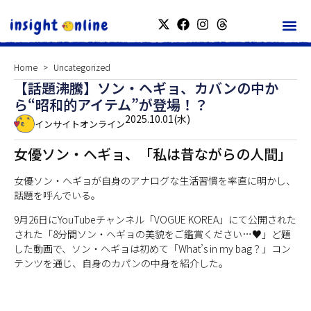
Home
Uncategorized
【話題沸騰】ソン・ヘギョ、カバンの中か
ら“昭和的アイテム”が登場！？
2025.10.01(水)
インサイトオンライン
女優ソン・ヘギョ、「私は昔ながらの人間」
女優ソン・ヘギョが自身のアナログな生活習慣を率直に明かし、
話題を呼んでいる。
9月26日にYouTubeチャンネル「VOGUE KOREA」にて公開された
された「8分間ソン・ヘギョの美貌をご鑑賞ください…♥」ど題
した動画で、ソン・ヘギョは初めて「What’s in my bag？」コン
テンツを通じ、自身のカパンの中身を紹介した。