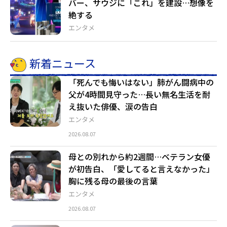
バー、サウジに「これ」を建設…想像を
絶する
エンタメ
新着ニュース
「死んでも悔いはない」肺がん闘病中の
父が4時間見守った…長い無名生活を耐
え抜いた俳優、涙の告白
エンタメ
2026.08.07
母との別れから約2週間…ベテラン女優
が初告白、「愛してると言えなかった」
胸に残る母の最後の言葉
エンタメ
2026.08.07