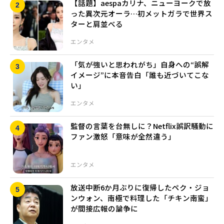
【話題】aespaカリナ、ニューヨークで放
った異次元オーラ…初メットガラで世界ス
ターと肩並べる
エンタメ
「気が強いと思われがち」自身への“誤解
イメージ”に本音告白「誰も近づいてこな
い」
エンタメ
監督の言葉を台無しに？Netflix誤訳騒動に
ファン激怒「意味が全然違う」
エンタメ
放送中断6か月ぶりに復帰したペク・ジョ
ンウォン、南極で料理した「チキン南蛮」
が間接広報の論争に