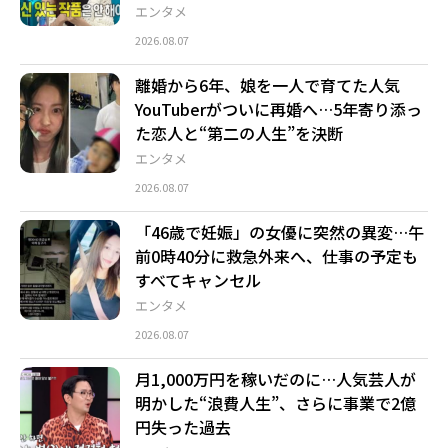
エンタメ
2026.08.07
離婚から6年、娘を一人で育てた人気
YouTuberがついに再婚へ…5年寄り添っ
た恋人と“第二の人生”を決断
エンタメ
2026.08.07
「46歳で妊娠」の女優に突然の異変…午
前0時40分に救急外来へ、仕事の予定も
すべてキャンセル
エンタメ
2026.08.07
月1,000万円を稼いだのに…人気芸人が
明かした“浪費人生”、さらに事業で2億
円失った過去