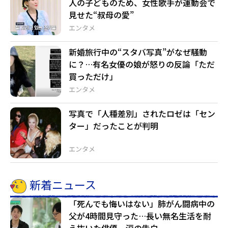
人の子どものため、女性歌手が運動会で
見せた“叔母の愛”
エンタメ
新婚旅行中の“スタバ写真”がなぜ騒動
に？…有名女優の娘が怒りの反論「ただ
買っただけ」
エンタメ
写真で「人種差別」されたロゼは「セン
ター」だったことが判明
エンタメ
新着ニュース
「死んでも悔いはない」肺がん闘病中の
父が4時間見守った…長い無名生活を耐
え抜いた俳優、涙の告白