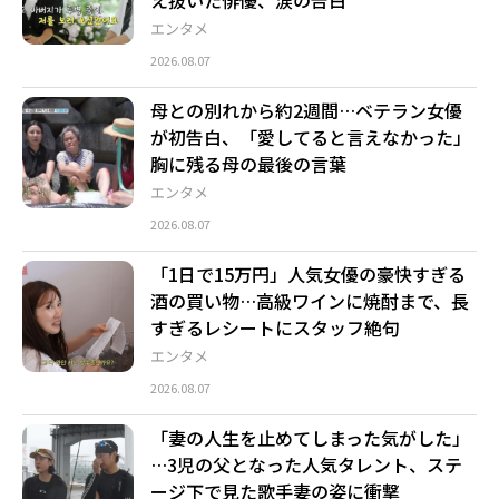
エンタメ
2026.08.07
母との別れから約2週間…ベテラン女優
が初告白、「愛してると言えなかった」
胸に残る母の最後の言葉
エンタメ
2026.08.07
「1日で15万円」人気女優の豪快すぎる
酒の買い物…高級ワインに焼酎まで、長
すぎるレシートにスタッフ絶句
エンタメ
2026.08.07
「妻の人生を止めてしまった気がした」
…3児の父となった人気タレント、ステ
ージ下で見た歌手妻の姿に衝撃