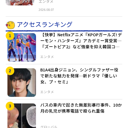
エンタメ
2026.08.07
アクセスランキング
【快挙】Netflixアニメ『KPOPガールズ! デ
ーモン・ハンターズ』アカデミー賞受賞…
『ズートピア2』など強豪を抑え韓国コン
テンツの新たな歴史
エンタメ
B1A4出身ジニョン、シングルファザー役
で新たな魅力を発揮…新ドラマ『優しい
女、プ・セミ』
エンタメ
バスの車内で起きた無差別暴行事件、10か
月の乳児が携帯電話で殴られ重傷
グローバル