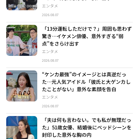
エンタメ
2026.08.07
「13分運転しただけで？」周囲も思わず
驚き…イケメン俳優、意外すぎる“弱
点”をさらけ出す
エンタメ
2026.08.07
“ケンカ最強”のイメージとは真逆だっ
た…元人気アイドル「彼氏と大ゲンカし
たことがない」意外な素顔を告白
エンタメ
2026.08.07
「夫は何も言わない。でも私が無理だっ
た」51歳女優、結婚後にベッドシーンを
封印した意外な胸の内