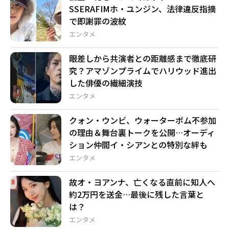
SSERAFIMホ・ユンジン、法律違反指摘
で即謝罪の波紋
エンタメ
眼差しから共演者との距離感まで徹底研
究？アマゾンプライムでハリウッド進出
した俳優の繊細演技
エンタメ
クォン・ウンビ、ウォーターボム不参加
の理由＆舞台裏トークを公開…オーディ
ション仲間イ・シアンとの特別な絆も
エンタメ
故オ・ヨアンナ、亡くなる直前に知人へ
約2万円を送金…最後に残した言葉と
は？
エンタメ