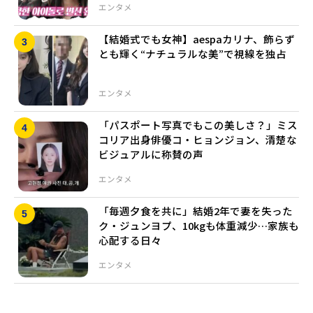
エンタメ
【結婚式でも女神】aespaカリナ、飾らず
とも輝く“ナチュラルな美”で視線を独占
エンタメ
「パスポート写真でもこの美しさ？」ミス
コリア出身俳優コ・ヒョンジョン、清楚な
ビジュアルに称賛の声
エンタメ
「毎週夕食を共に」結婚2年で妻を失った
ク・ジュンヨプ、10kgも体重減少…家族も
心配する日々
エンタメ