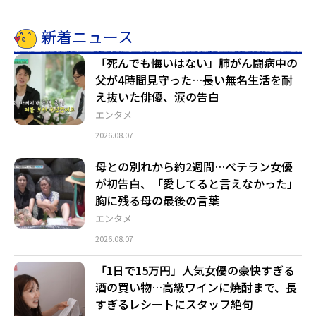
新着ニュース
「死んでも悔いはない」肺がん闘病中の
父が4時間見守った…長い無名生活を耐
え抜いた俳優、涙の告白
エンタメ
2026.08.07
母との別れから約2週間…ベテラン女優
が初告白、「愛してると言えなかった」
胸に残る母の最後の言葉
エンタメ
2026.08.07
「1日で15万円」人気女優の豪快すぎる
酒の買い物…高級ワインに焼酎まで、長
すぎるレシートにスタッフ絶句