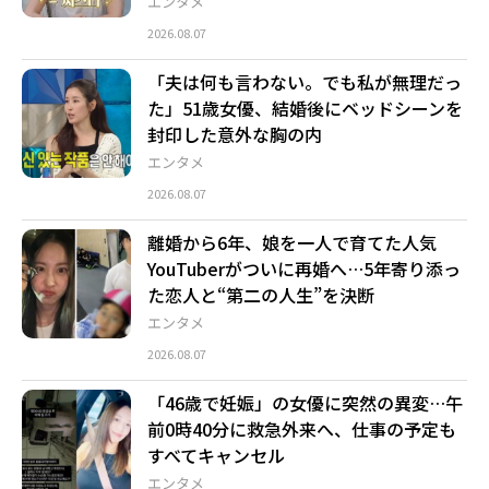
エンタメ
2026.08.07
「夫は何も言わない。でも私が無理だっ
た」51歳女優、結婚後にベッドシーンを
封印した意外な胸の内
エンタメ
2026.08.07
離婚から6年、娘を一人で育てた人気
YouTuberがついに再婚へ…5年寄り添っ
た恋人と“第二の人生”を決断
エンタメ
2026.08.07
「46歳で妊娠」の女優に突然の異変…午
前0時40分に救急外来へ、仕事の予定も
すべてキャンセル
エンタメ