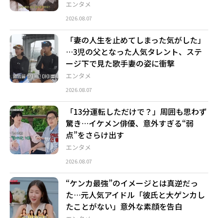
エンタメ
2026.08.07
「妻の人生を止めてしまった気がした」
…3児の父となった人気タレント、ステ
ージ下で見た歌手妻の姿に衝撃
エンタメ
2026.08.07
「13分運転しただけで？」周囲も思わず
驚き…イケメン俳優、意外すぎる“弱
点”をさらけ出す
エンタメ
2026.08.07
“ケンカ最強”のイメージとは真逆だっ
た…元人気アイドル「彼氏と大ゲンカし
たことがない」意外な素顔を告白