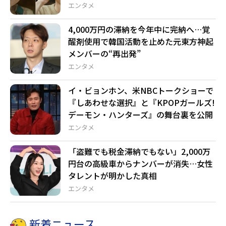
エンタメ
4,000万円の滞納を今年中に完納へ…覚
醒剤使用で韓国活動を止めた元東方神起
メンバーの“再出発”
エンタメ
イ・ビョンホン、米NBCトークショーで
『しあわせな選択』と『KPOPガールズ!
デーモン・ハンターズ』の舞台裏を公開
エンタメ
「盗難でも税金滞納でもない」2,000万
円台の高級車からナンバーが消失…女性
タレントが明かした真相
エンタメ
新着ニュース