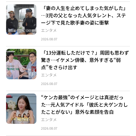
「妻の人生を止めてしまった気がした」
…3児の父となった人気タレント、ステ
ージ下で見た歌手妻の姿に衝撃
エンタメ
2026.08.07
「13分運転しただけで？」周囲も思わず
驚き…イケメン俳優、意外すぎる“弱
点”をさらけ出す
エンタメ
2026.08.07
“ケンカ最強”のイメージとは真逆だっ
た…元人気アイドル「彼氏と大ゲンカし
たことがない」意外な素顔を告白
エンタメ
2026.08.07