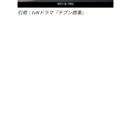
引用：tvNドラマ『テプン商事』