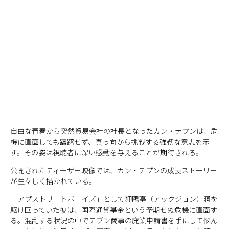
自由な青春から突然貿易会社の社長となったカン・テプンは、危
機に直面しても躊躇せず、真っ向から挑戦する強靭な意志を示
す。その姿は視聴者に深い感動を与えることが期待される。
公開されたティーザー映像では、カン・テプンの成長ストーリー
が生々しく描かれている。
「アプストリートボーイズ」として狎鴎亭（アックジョン）洞を
駆け回っていた彼は、国際通貨基金という予期せぬ危機に直面す
る。混乱する状況の中でテプン商事の廃業申請書を手にして悩ん