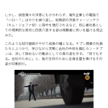
しかし、自信満々の決意にもかかわらず、海外企業との電話で
「ハロー？」ばかりを繰り返し、総務部の次長チャ・ソンテク
（キム・ジェファ扮）に背中を強打されるなど、初心者社長とし
ての現実的な苦労と四苦八苦する姿は視聴者に笑いを届ける見込
みだ。
このような試行錯誤がやがて成長の糧となる。テプン商事の社員
たちとぶつかり、学びながら次第に会社の中核を掴むカン・テプ
ンは、決して諦めない行動派としての真の姿を示す。「何でもす
る。会社のために」と、皆の生存のために全身全霊を捧げるその
姿が印象的だ。