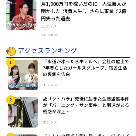
月1,000万円を稼いだのに…人気芸人が
明かした“浪費人生”、さらに事業で2億
円失った過去
エンタメ
2026.08.07
アクセスランキング
「水道が凍ったらホテルへ」会社の屋上で
7年暮らしたガールズグループ、宿舎生活
の裏側を告白
エンタメ
故「ク・ハラ」死後に起きた金庫盗難事件
が「バーニング・サン事件」と関連がある
疑惑が浮上…
エンタメ
「トトロの続編を観に行こう」…ジブリパ