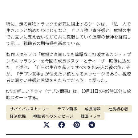
特に、走る貨物トラックを必死に阻止するシーンは、「私一人で
生きようと始めたわけじゃない」という強い責任感と、危機の中
でお互いに支え合いながら共に克服していく連帯の精神を凝縮し
て示し、視聴者の期待感を高めている。
製作スタッフは「危機に直面しても躊躇なく打破するカン・テプ
ンのキャラクターを今回の成長ポスターとティーザー映像に込め
た」と述べ、「自らの生存を超えてすべてを包み込む彼の旅こそ
が、『テプン商事』が伝えたい核となるメッセージであり、視聴
者に温かい共感と希望をもたらすだろう」と語った。
tvNの新しいドラマ『テプン商事』は、10月11日の夜9時10分に放
映スタートする。
サバイバルストーリー
テプン商事
成長物語
社長初心者
経済危機
視聴者へのメッセージ
韓国ドラマ