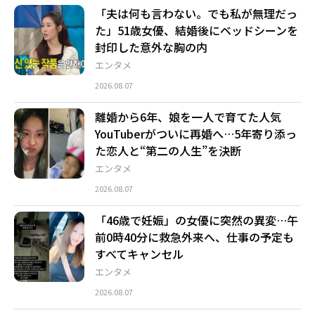
「夫は何も言わない。でも私が無理だっ
た」51歳女優、結婚後にベッドシーンを
封印した意外な胸の内
エンタメ
2026.08.07
離婚から6年、娘を一人で育てた人気
YouTuberがついに再婚へ…5年寄り添っ
た恋人と“第二の人生”を決断
エンタメ
2026.08.07
「46歳で妊娠」の女優に突然の異変…午
前0時40分に救急外来へ、仕事の予定も
すべてキャンセル
エンタメ
2026.08.07