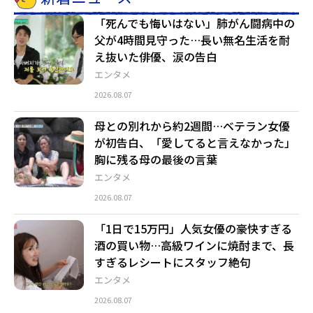
「死んでも悔いはない」肺がん闘病中の
父が4時間見守った…長い無名生活を耐
え抜いた俳優、涙の告白
エンタメ
2026.08.07
母との別れから約2週間…ベテラン女優
が初告白、「愛してると言えなかった」
胸に残る母の最後の言葉
エンタメ
2026.08.07
「1日で15万円」人気女優の豪快すぎる
酒の買い物…高級ワインに焼酎まで、長
すぎるレシートにスタッフ絶句
エンタメ
2026.08.07