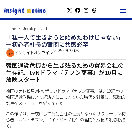
Home
Uncategorized
「私一人で生きようと始めたわけじゃない」
—初心者社長の奮闘に共感必至
2025.09.25(木)
インサイトオンライン
韓国通貨危機から生き残るための貿易会社の
生存記、tvNドラマ『テプン商事』が10月に
放映スタート
韓国のテレビ局tvNの新しいドラマ『テプン商事』は、1997年の
韓国通貨危機により経済的に苦しんでいた時代を背景に、感動的
な生存ストーリーを描く予定だ。
この作品は、一夜にして貿易会社の社長となったサラリーマン初
心者「カン・テプン」（イ・ジュノ扮）の奮闘と成長の軌跡を描
く。