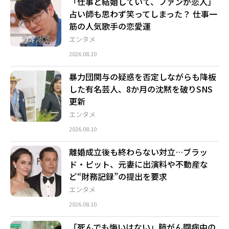
「仕事と結婚していて、ファンが恋人」
占い師も思わず笑ってしまった？ 仕事一
筋の人気歌手の恋愛運
エンタメ
2026.08.10
暴力団関与の疑惑を否定しながらも降板
した有名芸人、8か月の沈黙を破りSNS
更新
エンタメ
2026.08.10
離婚成立後も終わらない対立…ブラッ
ド・ピット、元妻に出演料や不動産な
ど“財務記録”の提出を要求
エンタメ
2026.08.10
「死んでも悔いはない」肺がん闘病中の