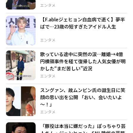
エンタメ
【F.ableジェヒョン白血病で逝く】夢半
ばで…23歳の短すぎたアイドル人生
エンタメ
歌っている途中に突然の涙…離婚→4億
円横領事件を経て復帰した人気女優が明
かした“まだ苦しい”近況
エンタメ
スングァン、故ムンビン氏の誕生日に笑
顔の思い出を公開 「おい、会いたいよ
～！」
エンタメ
「豚役は本当に嫌だった」ぽっちゃり芸