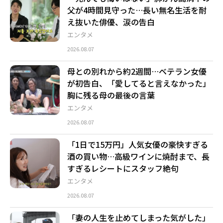
父が4時間見守った…長い無名生活を耐
え抜いた俳優、涙の告白
エンタメ
2026.08.07
母との別れから約2週間…ベテラン女優
が初告白、「愛してると言えなかった」
胸に残る母の最後の言葉
エンタメ
2026.08.07
「1日で15万円」人気女優の豪快すぎる
酒の買い物…高級ワインに焼酎まで、長
すぎるレシートにスタッフ絶句
エンタメ
2026.08.07
「妻の人生を止めてしまった気がした」