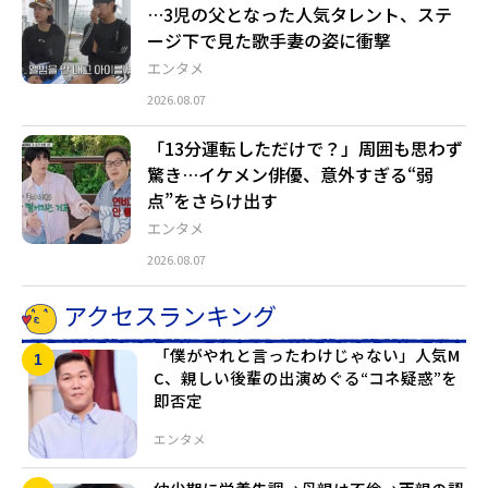
…3児の父となった人気タレント、ステ
ージ下で見た歌手妻の姿に衝撃
エンタメ
2026.08.07
「13分運転しただけで？」周囲も思わず
驚き…イケメン俳優、意外すぎる“弱
点”をさらけ出す
エンタメ
2026.08.07
アクセスランキング
「僕がやれと言ったわけじゃない」人気M
C、親しい後輩の出演めぐる“コネ疑惑”を
即否定
エンタメ