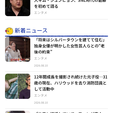
人キム・ジュンヒョン、SNL時代の葛藤
を初めて語る
エンタメ
新着ニュース
「将来はシルバータウンを建てて住む」
独身女優が明かした女性芸人らとの“老
後の約束”
エンタメ
2026.08.10
12年間成長を撮影され続けた元子役…31
歳の現在、ハリウッドを去り消防団員と
して活動中
エンタメ
2026.08.10