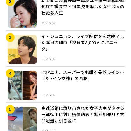
幼少期に栄養失調→母親は不倫→両親の認
知症介護まで…14年姿を消した女性芸人の
壮絶な人生
エンタメ
イ・ジュニョン、ライブ配信を突然終了し
た本当の理由「視聴者8,000人にパニッ
ク」
エンタメ
ITZYユナ、スーパーでも輝く骨盤ライン…
「Sライン女神」の風格
エンタメ
高速道路に放り出された女子大生がタクシ
ー運転手に対し賠償請求！無断相乗りと物
品配送が引き金に
グローバル