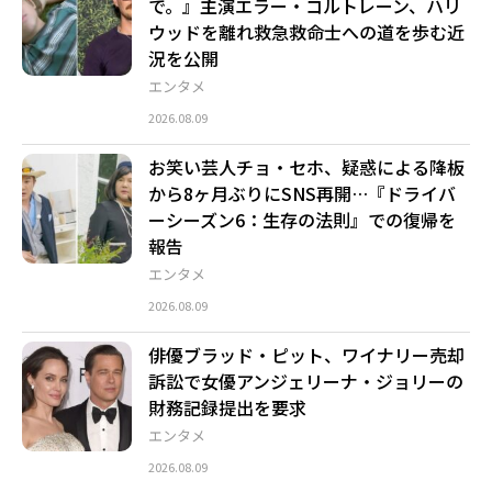
で。』主演エラー・コルトレーン、ハリ
ウッドを離れ救急救命士への道を歩む近
況を公開
エンタメ
2026.08.09
お笑い芸人チョ・セホ、疑惑による降板
から8ヶ月ぶりにSNS再開…『ドライバ
ーシーズン6：生存の法則』での復帰を
報告
エンタメ
2026.08.09
俳優ブラッド・ピット、ワイナリー売却
訴訟で女優アンジェリーナ・ジョリーの
財務記録提出を要求
エンタメ
2026.08.09