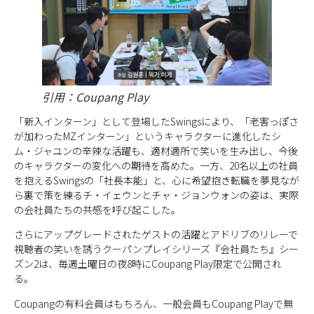
引用：Coupang Play
「新入インターン」として登場したSwingsにより、「老害っぽさ
が加わったMZインターン」というキャラクターに進化したシ
ム・ジャユンの辛辣な活躍も、適材適所で笑いを生み出し、今後
のキャラクターの変化への期待を高めた。一方、20名以上の社員
を抱えるSwingsの「社長本能」と、心に希望抱き転職を夢見なが
ら裏で策を練るチ・イェウンとチャ・ジョンウォンの姿は、実際
の会社員たちの共感を呼び起こした。
さらにアップグレードされたゲストの活躍とアドリブのリレーで
視聴者の笑いを誘うクーパンプレイシリーズ『会社員たち』シー
ズン2は、毎週土曜日の夜8時にCoupang Play限定で公開され
る。
Coupangの有料会員はもちろん、一般会員もCoupang Playで無