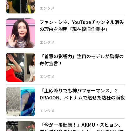
エンタメ
ファン・シネ、YouTubeチャンネル消失
の理由を説明「現在復旧作業中」
エンタメ
「善意の影響力」注目のモデルが驚愕の
寄付宣言！
エンタメ
「土砂降りでも神パフォーマンス」G-
DRAGON、ベトナムで魅せた熱狂の雨夜
エンタメ
「今が一番健康！」AKMU・スヒョン、