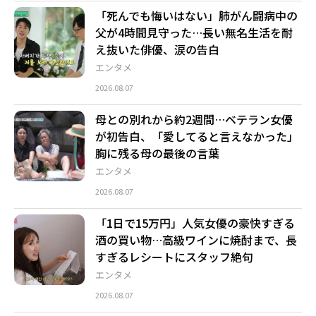
「死んでも悔いはない」肺がん闘病中の
父が4時間見守った…長い無名生活を耐
え抜いた俳優、涙の告白
エンタメ
2026.08.07
母との別れから約2週間…ベテラン女優
が初告白、「愛してると言えなかった」
胸に残る母の最後の言葉
エンタメ
2026.08.07
「1日で15万円」人気女優の豪快すぎる
酒の買い物…高級ワインに焼酎まで、長
すぎるレシートにスタッフ絶句
エンタメ
2026.08.07