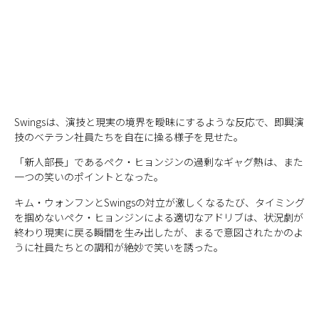
Swingsは、演技と現実の境界を曖昧にするような反応で、即興演
技のベテラン社員たちを自在に操る様子を見せた。
「新人部長」であるペク・ヒョンジンの過剰なギャグ熱は、また
一つの笑いのポイントとなった。
キム・ウォンフンとSwingsの対立が激しくなるたび、タイミング
を掴めないペク・ヒョンジンによる適切なアドリブは、状況劇が
終わり現実に戻る瞬間を生み出したが、まるで意図されたかのよ
うに社員たちとの調和が絶妙で笑いを誘った。