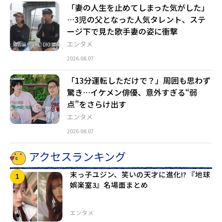
「妻の人生を止めてしまった気がした」
…3児の父となった人気タレント、ステ
ージ下で見た歌手妻の姿に衝撃
エンタメ
2026.08.07
「13分運転しただけで？」周囲も思わず
驚き…イケメン俳優、意外すぎる“弱
点”をさらけ出す
エンタメ
2026.08.07
アクセスランキング
末っ子ユジン、笑いの天才に進化!? 『地球
娯楽室3』名場面まとめ
エンタメ