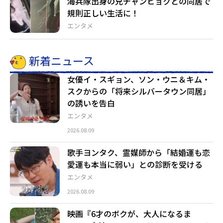
海兵隊出身の兄チャンヒョクとの同居で
規則正しい生活に！
エンタメ
新着ニュース
女優イ・スギョン、ソン・ウニ＆キム・
スクからの「将来シルバータウン同居」
の誘いを告白
エンタメ
2026.08.09
歌手ヨンタク、霊媒師から「結婚運も恋
愛運も本当に弱い」との診断を受ける
エンタメ
2026.08.09
映画『6才のボクが、大人になるま